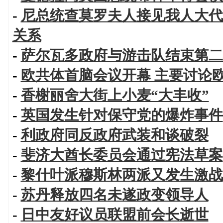
-
尼总统查莫罗夫人接见我人大代
关系
-
萨尔瓦多政府与游击队结束第二
-
欧共体首脑会议开幕 主要讨论
-
香榭丽舍大街上小麦“大丰收”
-
英国发生针对保守党的爆炸事件
-
利政府同反政府武装和谈破裂
-
斐济大酋长委员会通过宪法草案
-
黎什叶派穆斯林两派又发生激战
-
苏丹释放四名未遂政变领导人
-
日中友好议员联盟前会长逝世