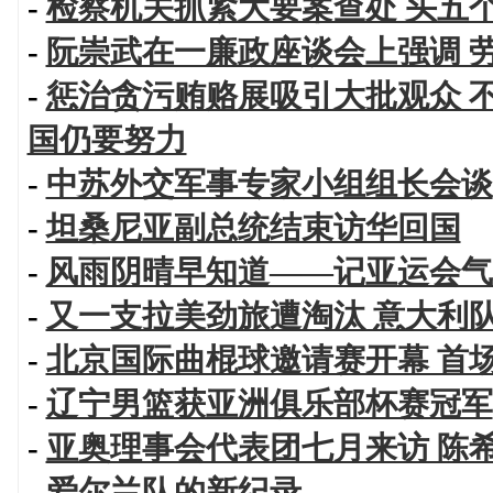
-
检察机关抓紧大要案查处 头五
-
阮崇武在一廉政座谈会上强调 
-
惩治贪污贿赂展吸引大批观众 
国仍要努力
-
中苏外交军事专家小组组长会谈
-
坦桑尼亚副总统结束访华回国
-
风雨阴晴早知道——记亚运会气
-
又一支拉美劲旅遭淘汰 意大利
-
北京国际曲棍球邀请赛开幕 首
-
辽宁男篮获亚洲俱乐部杯赛冠军
-
亚奥理事会代表团七月来访 陈
-
爱尔兰队的新纪录