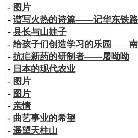
-
图片
-
谱写火热的诗篇——记华东铁路
-
县长与山娃子
-
给孩子们创造学习的乐园——南
-
抗疟新药的研制者——屠呦呦
-
日本的现代农业
-
图片
-
图片
-
亲情
-
曲艺事业的希望
-
遥望天柱山