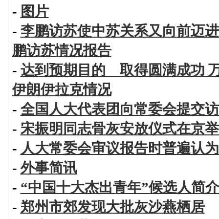
-
图片
-
李鹏访苏使中苏关系又向前迈进
鹏访苏情况报告
-
达到预期目的 取得圆满成功 
伊朗伊拉克情况
-
全国人大代表团向常委会提交访
-
宋振明同志骨灰安放仪式在京举
-
人大常委会审议报告时普遍认为
-
外事简讯
-
“中国十大杰出青年”候选人简
-
郑州市郊发现大批灰沙燕栖居