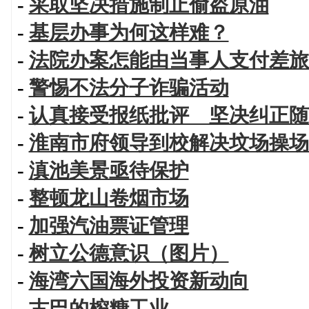
-
采取坚决措施制止偷盗原油
-
基层办事为何这样难？
-
法院办案怎能由当事人支付差旅
-
警惕不法分子诈骗活动
-
认真接受报纸批评 坚决纠正随
-
淮南市府领导到校解决坟场操场
-
滇池美景亟待保护
-
整顿龙山卷烟市场
-
加强汽油票证管理
-
树立公德意识（图片）
-
海湾六国海外投资新动向
-
古巴的榨糖工业