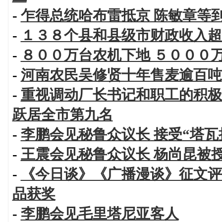
-
乍得总统哈布雷抵京 陈敏章等
-
１３８个县和县级市财政收入超
-
８００万台农机下地 ５０００
-
河南农民吴修贤十年售麦逾百吨
-
重视调动厂长书记和职工的积极
跃居全市第九名
-
李鹏会见秘鲁众议长 接受“塔瓦
-
王震会见秘鲁众议长 杨尚昆被授
-
《今日谈》《广播漫谈》征文评
品获奖
-
李鹏会见毛里塔尼亚客人