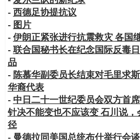
-
西德足协提抗议
-
图片
-
伊朗正紧张进行抗震救灾 各国
-
联合国秘书长在纪念国际反毒日
品
-
陈慕华副委员长结束对毛里求斯
华裔代表
-
中日二十一世纪委员会双方首席
针决不能变也不应该变 石川说
径
-
曼德拉同美国总统布什举行会谈