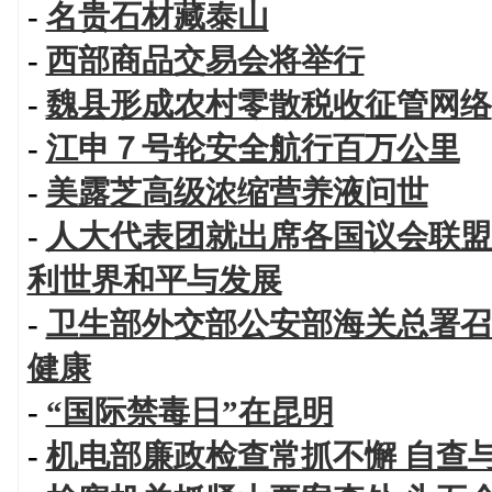
-
名贵石材藏泰山
-
西部商品交易会将举行
-
魏县形成农村零散税收征管网络
-
江申７号轮安全航行百万公里
-
美露芝高级浓缩营养液问世
-
人大代表团就出席各国议会联盟
利世界和平与发展
-
卫生部外交部公安部海关总署召
健康
-
“国际禁毒日”在昆明
-
机电部廉政检查常抓不懈 自查