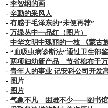
-
李智纲的画
-
辛勤的采风人
-
有感于毛泽东的“未便再荐”
-
万绿丛中一品红（图片）
-
中华文明中瑰丽的一枝 《蒙古
-
“血吸虫病诊断法”通过卫生部
-
两项妇幼新产品 节省棉布千万
-
青年人的事业 记安科公司开发
-
图片
-
图片
-
气象不凡 困难不少——图书馆