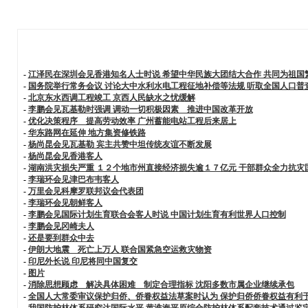
-
江泽民在深圳会见香港知名人士时说 希望中华民族大团结大合作 共同为祖国
-
国务院举行常务会议 讨论大中水利水电工程征地补偿等法规 听取全国人口普
-
北京东水西调工程竣工 京西人民缺水之忧缓解
-
李鹏会见瓦基勒时强调 调动一切积极因素 推进中国改革开放
-
优化决策程序 提高劳动效率 广州蓄能电站工程后来居上
-
华东路网在延伸 地方集资修铁路
-
杨尚昆会见瓦基勒 宾主共赞中坦传统友谊不断发展
-
杨尚昆会见香港客人
-
湖南洪灾损失严重 １２个地市州直接经济损失逾１７亿元 干部群众全力抗灾
-
李瑞环会见津巴布韦客人
-
万里会见科摩罗联邦议会代表团
-
李瑞环会见朝鲜客人
-
李鹏会见国际计划生育联合会客人时说 中国计划生育有利世界人口控制
-
李鹏会见冈崎夫人
-
还是要到群众中去
-
伊朗大地震 死亡上万人 联合国紧急空运救灾物资
-
印尼外长说 印尼将同中国复交
-
图片
-
消除思想顾虑 解决具体困难 制定合理指标 沈阳多数市属企业继续承包
-
全国人大常委审议保护归侨、侨眷权益法草案时认为 保护归侨侨眷权益有利
-
我国防护林体系研究达国际水平 黄淮海平原综合防护林体系配套技术通过鉴