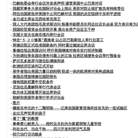
-
巴解执委会举行会议并发表声明 谴责美国中止巴美对话
-
我裁军事务大使在国际讨论会上指出 美苏对防止核扩散负有特殊责任
-
阿拉伯国家批评美国中止同巴解对话 美国的决定阻碍中东和平进程
-
金日成主席会见西哈努克亲王
-
我人大代表团抵毛里求斯访问 陈慕华副委员长同达比议长会谈 双方表示将
-
我国经贸展览会在苏联开幕 展出各类产品近五千种
-
非国大首次在南非境内举行会议
-
悼念“５·２０惨案”遇难者 以占区巴勒斯坦人举行总罢工
-
两德议院正式批准国家条约 同时通过德波边界决议
-
曼德拉抵达美国访问 呼吁美国继续对南非实行经济制裁
-
为协调拉美各国在债务问题上的立场 拉美区域债务会议举行预备会
-
萨尔瓦多政府与游击队继续和谈
-
欧洲经济区谈判正式开始
-
美学者指出美国力量日趋削弱 联成一体的欧洲将对美构成挑战
-
泰国总理差猜兼任国防部长
-
缅甸现政权重申交权条件
-
尼加拉瓜桑解阵举行代表会议
-
欧共体五国签署开放边界协议
-
朝鲜和美国学者举行学术讨论会
-
图片
-
镶嵌在华北的十二颗明珠——记承担国家黄淮海科技攻关的一批试验区
-
走出无声世界的孩子
-
着了“魔”的教授
-
拳拳爱心献患儿——程时达夫妇兴办家庭弱智儿童学校
-
利在当代 功在千秋——四川开发利用沼气见闻
-
经穴治疗仪功能多