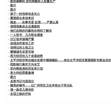
-
新型麻醉药 依托咪酯投入批量生产
-
图片
-
图片
-
孩子一封信牵动县长心
-
重视群众来信来访
-
揭发——实事求是 处理——严肃认真
-
清理假集体企业遇困扰
-
他们反映的问题初步得到了解决
-
一人投书 几方联合调查
-
汉江堤岸崩塌严重
-
加强农村宣传工作
-
信得过的土地卫士
-
整顿城市农贸市场
-
西方经济的几个发展趋势
-
太平洋经济将在稳步发展中继续崛起——来自太平洋经济展望国际专家会议
-
西欧银行兼并方兴未艾
-
菲内阁批准经济改革计划
-
意大利犯罪案激增
-
图片
-
县委书记与流浪汉
-
嘹亮的铜号——记广州军区卫生学校女子军乐队
-
漫一曲花儿请你听
-
友谊之路的开拓