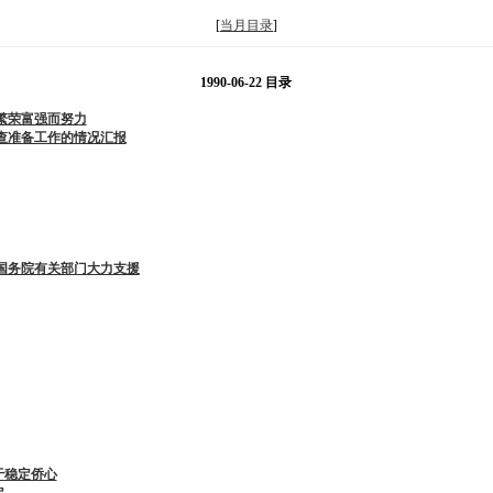
[
当月目录
]
1990-06-22 目录
繁荣富强而努力
查准备工作的情况汇报
国务院有关部门大力支援
于稳定侨心
定