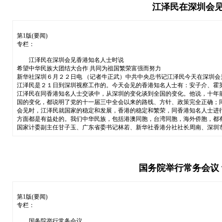
江泽民在深圳会见
第1版(要闻)
专栏：
江泽民在深圳会见香港知名人士时说
希望中华民族大团结大合作 共同为祖国繁荣富强而努力
新华社深圳６月２２日电 （记者牛正武）中共中央总书记江泽民今天在深圳
江泽民是２１日到深圳视察工作的。今天会见的香港知名人士有：安子介、霍
江泽民在同香港知名人士交谈中，从深圳的变化谈到全国的变化。他说，十年
国的变化，都说明了党的十一届三中全会以来的路线、方针、政策完全正确；
会见时，江泽民就国家的稳定和发展，香港的稳定和繁荣，同香港知名人士进
方面都是有益处的。我们中华民族，包括港澳同胞，台湾同胞，海外侨胞，都
国家计委副主任甘子玉、广东省委书记林若、新华社香港分社社长周南、深圳
国务院举行常务会议
第1版(要闻)
专栏：
国务院举行常务会议