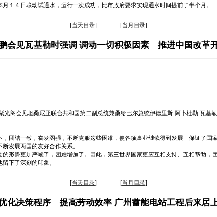
本月１４日联动试通水，运行一次成功，比市政府要求实现通水时间提前了半个月。
[
当天目录
] [
当月目录
]
鹏会见瓦基勒时强调 调动一切积极因素 推进中国改革
紫光阁会见坦桑尼亚联合共和国第二副总统兼桑给巴尔总统伊德里斯·阿卜杜勒·瓦基
下，团结一致，奋发图强，不断克服这些困难，使各项事业继续得到发展，保证了国
不断发展两国的友好合作关系。
临的形势更加严峻了，困难增加了。因此，第三世界国家更应互相支持、互相帮助，
他留下了深刻的印象。
[
当天目录
] [
当月目录
]
优化决策程序 提高劳动效率 广州蓄能电站工程后来居