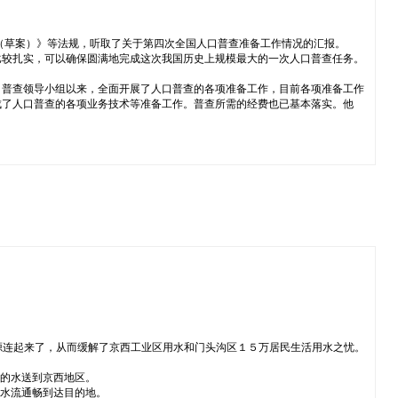
（草案）》等法规，听取了关于第四次全国人口普查准备工作情况的汇报。
比较扎实，可以确保圆满地完成这次我国历史上规模最大的一次人口普查任务。
口普查领导小组以来，全面开展了人口普查的各项准备工作，目前各项准备工作
成了人口普查的各项业务技术等准备工作。普查所需的经费也已基本落实。他
源连起来了，从而缓解了京西工业区用水和门头沟区１５万居民生活用水之忧。
库的水送到京西地区。
了水流通畅到达目的地。