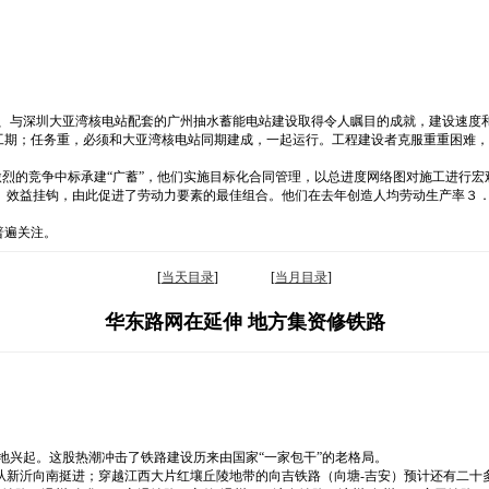
程、与深圳大亚湾核电站配套的广州抽水蓄能电站建设取得令人瞩目的成就，建设速度
施工期；任务重，必须和大亚湾核电站同期建成，一起运行。工程建设者克服重重困难
激烈的竞争中标承建“广蓄”，他们实施目标化合同管理，以总进度网络图对施工进行
、效益挂钩，由此促进了劳动力要素的最佳组合。他们在去年创造人均劳动生产率３
普遍关注。
[
当天目录
] [
当月目录
]
华东路网在延伸 地方集资修铁路
地兴起。这股热潮冲击了铁路建设历来由国家“一家包干”的老格局。
从新沂向南挺进；穿越江西大片红壤丘陵地带的向吉铁路（向塘-吉安）预计还有二十