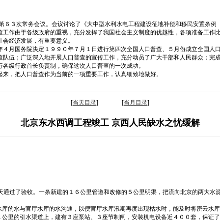
院第６３次常务会议。会议讨论了《大中型水利水电工程建设征地补偿和移民安置条例
查工作由于各级政府的重视，充分发挥了我国社会主义制度的优越性，各项准备工作
社会经济发展，有重要意义。
年４月国务院决定１９９０年７月１日进行第四次全国人口普查、５月份成立全国人
查队伍；广泛深入地开展人口普查的宣传工作，充分动员了广大干部和人民群众；完
行各级行政首长负责制，确保这次人口普查的一次成功。
起来，把人口普查作为当前的一项重要工作，认真细致地做好。
[
当天目录
] [
当月目录
]
北京东水西调工程竣工 京西人民缺水之忧缓解
今天通过了验收。一条新建的１６公里管道和改修的５公里明渠，把流向北京的两大水
水库的水与官厅水库的水沟通，以便官厅水库汛期再度出现枯水时，能及时将密云水
１公里的引水渠道上，建有３座泵站、３座节制闸，安装机电设备近４００套，保证