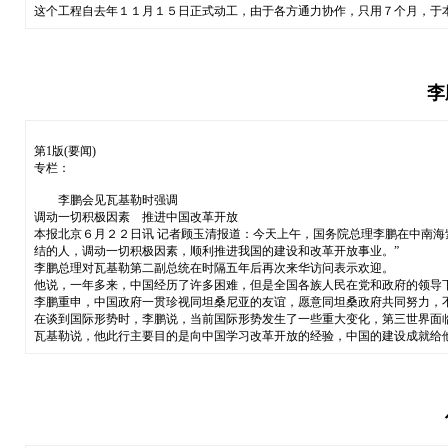
这个工程自去年１１月１５日正式动工，由于各方通力协作，只用７个月，于
李
第1版(要闻)
专栏：
李鹏会见瓦基勒时强调
调动一切积极因素 推进中国改革开放
本报北京６月２２日讯 记者顾玉清报道：今天上午，国务院总理李鹏在中南海
结的人，调动一切积极因素，顺利推进我国的建设和改革开放事业。”
李鹏总理对瓦基勒第二副总统在时隔五年后再次来华访问表示欢迎。
他说，一年多来，中国经历了许多困难，但是全国各族人民在党和政府的领导
李鹏重申，中国政府一贯珍视同坦桑尼亚的友谊，愿意同坦桑政府共同努力，
在谈到国际形势时，李鹏说，当前国际形势发生了一些重大变化，第三世界面
瓦基勒说，他此行主要目的是向中国学习改革开放的经验，中国的建设成就给