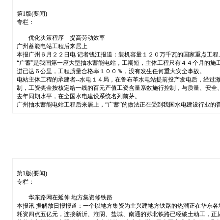
第1版(要闻)
专栏：
优化决策程序 提高劳动效率
广州蓄能电站工程后来居上
本报广州６月２２日电 记者钱江报道：装机容量１２０万千瓦的国家重点工
“广蓄”是我国第一座大型抽水蓄能电站，工期短，主体工程只有４４个月的
进已达６公里，工程质量合格率１００％，没有发生任何重大安全事故。
电站主体工程的承建者--水电１４局，在鲁布革水电站提前投产发电后，经过
制，工资奖金按核定给一线的百元产值工资含量系数施行控制，与质量、安全
去年同期水平，在全国水电建设系统名列前茅。
广州抽水蓄能电站工程后来居上，“广蓄”的做法正在受到我国水电建设行业的
第1版(要闻)
专栏：
华东路网在延伸 地方集资修铁路
本报讯 据解放日报报道：一个以地方集资为主兴建地方铁路的热潮正在华东各
耗资四点五亿元，连接新沂、淮阴、盐城、南通的苏北铁路已经破土动工，正