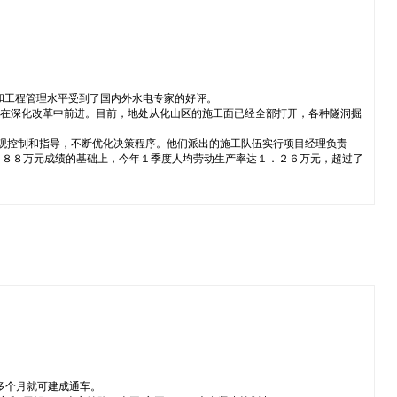
和工程管理水平受到了国内外水电专家的好评。
，在深化改革中前进。目前，地处从化山区的施工面已经全部打开，各种隧洞掘
宏观控制和指导，不断优化决策程序。他们派出的施工队伍实行项目经理负责
．８８万元成绩的基础上，今年１季度人均劳动生产率达１．２６万元，超过了
多个月就可建成通车。