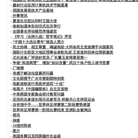
-
建材行业应用计算机技术节能显著
-
我国发展高技术产业基地
-
外事简讯
-
夏道生任驻比利时王国大使
-
徐彬如遗体告别仪式在京举行
-
全国著名劳动模范李瑞逝世
-
《学习〈论持久战〉哲学笔记》序言
-
“中国十大杰出青年”候选人简介
-
民主协商 相互尊重 竭诚相助 大同各民主党派携手兴国富民
-
国际计生联亚大地区理事会表彰先进 王首道和四单位荣获嘉奖
-
北化设备厂评选好党员 厂长董玉发得票居第一
-
争做“风流商贾” 增加“知识含量” 武汉个体户投入读书竞赛
-
广海潮
-
有感于解决垃圾厕所问题
-
文化部授予广水市楚剧团特别奖
-
电影放映发行系统评选双“十佳”
-
电视片《中国穆斯林》在北京首映
-
中美两国专家集会研讨教育问题
-
迟浩田总参谋长指示总参官兵 积极关心支持亚运会
-
自有强中手——世界杯足球赛第二阶段赛势展望
-
世界杯足球赛第一阶段比赛结束 亚洲队全被淘汰
-
简讯
-
抽签
-
16强对阵表
-
图片
-
美国务卿贝克同两德外长会谈