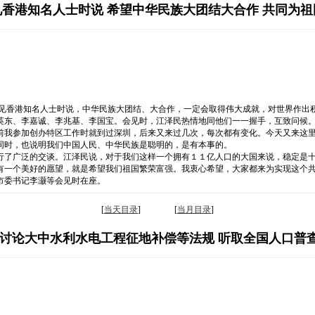
香港知名人士时说 希望中华民族大团结大合作 共同为
会见香港知名人士时说，中华民族大团结、大合作，一定会取得伟大成就，对世界作出
英东、李嘉诚、李兆基、李国宝。会见时，江泽民热情地同他们一一握手，互致问候
前我参加创办特区工作时就到过深圳，后来又来过几次，每次都有变化。今天又来这
同时，也说明我们中国人民、中华民族是聪明的，是有本事的。
行了广泛的交谈。江泽民说，对于我们这样一个拥有１１亿人口的大国来说，稳定是
有一个美好的愿望，就是希望我们祖国繁荣富强。我衷心希望，大家都来为实现这个
市委书记李灏等会见时在座。
[
当天目录
] [
当月目录
]
 讨论大中水利水电工程征地补偿等法规 听取全国人口普