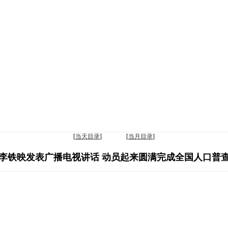
[
当天目录
] [
当月目录
]
李铁映发表广播电视讲话 动员起来圆满完成全国人口普