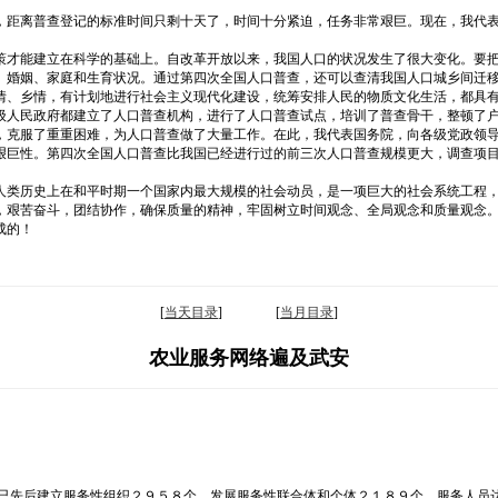
，距离普查登记的标准时间只剩十天了，时间十分紧迫，任务非常艰巨。现在，我代
策才能建立在科学的基础上。自改革开放以来，我国人口的状况发生了很大变化。要
、婚姻、家庭和生育状况。通过第四次全国人口普查，还可以查清我国人口城乡间迁
情、乡情，有计划地进行社会主义现代化建设，统筹安排人民的物质文化生活，都具
级人民政府都建立了人口普查机构，进行了人口普查试点，培训了普查骨干，整顿了
，克服了重重困难，为人口普查做了大量工作。在此，我代表国务院，向各级党政领
艰巨性。第四次全国人口普查比我国已经进行过的前三次人口普查规模更大，调查项
人类历史上在和平时期一个国家内最大规模的社会动员，是一项巨大的社会系统工程
，艰苦奋斗，团结协作，确保质量的精神，牢固树立时间观念、全局观念和质量观念
成的！
[
当天目录
] [
当月目录
]
农业服务网络遍及武安
市已先后建立服务性组织２９５８个，发展服务性联合体和个体２１８９个，服务人员