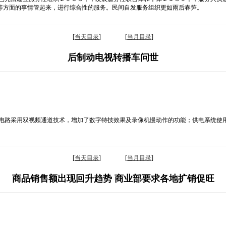
等方面的事情管起来，进行综合性的服务。民间自发服务组织更如雨后春笋。
[
当天目录
] [
当月目录
]
后制动电视转播车问世
车电路采用双视频通道技术，增加了数字特技效果及录像机慢动作的功能；供电系统使
[
当天目录
] [
当月目录
]
商品销售额出现回升趋势 商业部要求各地扩销促旺