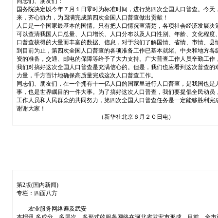
同志们、朋友们：
国务院决定以今年７月１日零时为标准时间，进行第四次全国人口普查。今天
来，齐心协力，为圆满完成第四次全国人口普查做出贡献！
人口是一个国家最基本的国情。只有把人口情况查清楚，各项社会经济发展决
可以查清我国人口总量、人口增长、人口分布以及人口性别、年龄、文化程度
口普查获得的大量而丰富的数据、信息，对于我们了解国情、省情、市情、县
到目前为止，第四次全国人口普查的各项准备工作已基本就绪。中央和地方各
资的准备，交通、邮电的保障等给予了大力支持。广大普查工作人员辛勤工作
我们对搞好这次全国人口普查是充满信心的。但是，我们也应看到这次普查的
力量，千方百计地确保高质量完成这次人口普查工作。
同志们、朋友们，在一个拥有十一亿人口的国家里进行人口普查，是我国也是
事，也是世界瞩目的一件大事。为了搞好这次人口普查，我们要提倡全民动员
工作人员和人民群众的共同努力，第四次全国人口普查任务是一定能够胜利完
谢谢大家！
（新华社北京６月２０日电）
第2版(国内新闻)
专栏：四面八方
农业服务网络遍及武安
本报讯 多成分、多层次、多形式的服务网络在河北省武安市形成。目前，全