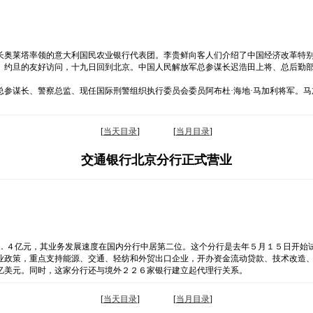
长奥莱塔率领的意大利国民农业银行代表团。李贵鲜向客人们介绍了中国经济改革特
、约旦的友好访问，十九日回到北京。中国人民解放军总参谋长迟浩田上将、总后勤
参谋长、警察总监、现任国际刑警组织执行委员会委员阿布杜·海地·马加利将军。
[
当天目录
] [
当月目录
]
交通银行北京分行正式营业
５．４亿元，其业务发展速度在国内分行中居第二位。这个分行是去年５月１５日开始
业政策，重点支持能源、交通、轻纺和外贸出口企业，开办资金流动贷款、技术改造
亿美元。同时，这家分行还与境外２２６家银行建立起代理行关系。
[
当天目录
] [
当月目录
]