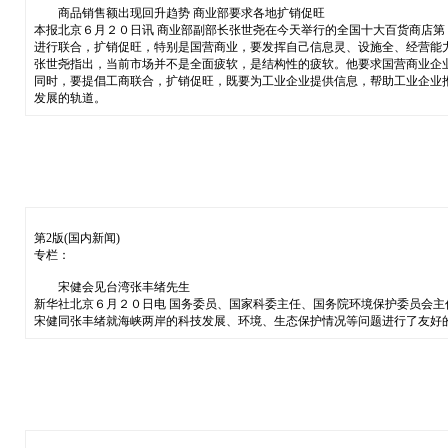
商品销售额出现回升趋势 商业部要求各地扩销促旺
本报北京６月２０日讯 商业部副部长张世尧在今天举行的全国十大百货商店
进行联合，扩销促旺，特别是国营商业，要发挥自己信息灵、设施全、经营能
张世尧指出，当前市场并不是全面疲软，是结构性的疲软。他要求国营商业企
同时，要提倡工商联合，扩销促旺，既要为工业企业提供信息，帮助工业企业
发展的轨道。
第2版(国内新闻)
专栏：
宋健会见台湾张丰绪先生
新华社北京６月２０日电 国务委员、国家科委主任、国务院环境保护委员会
宋健同张丰绪就海峡两岸的科技发展、环境、生态保护情况等问题进行了友好