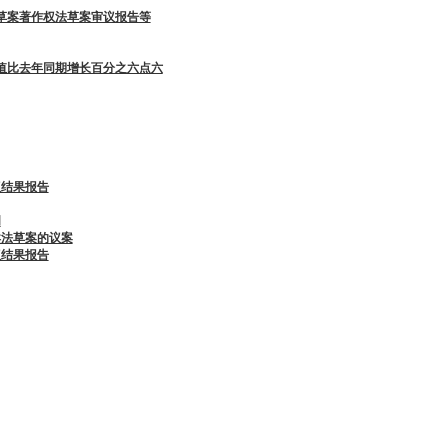
草案著作权法草案审议报告等
产值比去年同期增长百分之六点六
议结果报告
明
卖法草案的议案
议结果报告