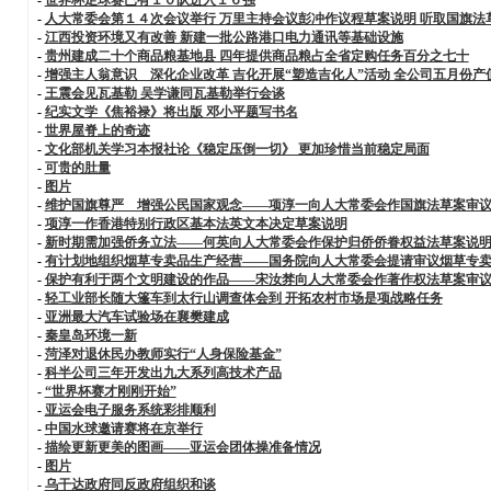
-
人大常委会第１４次会议举行 万里主持会议彭冲作议程草案说明 听取国旗法
-
江西投资环境又有改善 新建一批公路港口电力通讯等基础设施
-
贵州建成二十个商品粮基地县 四年提供商品粮占全省定购任务百分之七十
-
增强主人翁意识 深化企业改革 吉化开展“塑造吉化人”活动 全公司五月份
-
王震会见瓦基勒 吴学谦同瓦基勒举行会谈
-
纪实文学《焦裕禄》将出版 邓小平题写书名
-
世界屋脊上的奇迹
-
文化部机关学习本报社论《稳定压倒一切》 更加珍惜当前稳定局面
-
可贵的肚量
-
图片
-
维护国旗尊严 增强公民国家观念——项淳一向人大常委会作国旗法草案审
-
项淳一作香港特别行政区基本法英文本决定草案说明
-
新时期需加强侨务立法——何英向人大常委会作保护归侨侨眷权益法草案说
-
有计划地组织烟草专卖品生产经营——国务院向人大常委会提请审议烟草专
-
保护有利于两个文明建设的作品——宋汝棼向人大常委会作著作权法草案审
-
轻工业部长随大篷车到太行山调查体会到 开拓农村市场是项战略任务
-
亚洲最大汽车试验场在襄樊建成
-
秦皇岛环境一新
-
菏泽对退休民办教师实行“人身保险基金”
-
科半公司三年开发出九大系列高技术产品
-
“世界杯赛才刚刚开始”
-
亚运会电子服务系统彩排顺利
-
中国水球邀请赛将在京举行
-
描绘更新更美的图画——亚运会团体操准备情况
-
图片
-
乌干达政府同反政府组织和谈