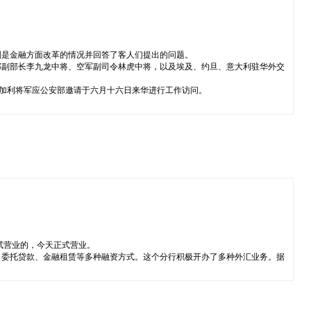
别是金融方面改革的情况并回答了客人们提出的问题。
部副部长李九龙中将、空军副司令林虎中将，以及埃及、约旦、意大利驻华外交
马加利将军应公安部邀请于六月十六日来华进行工作访问。
试营业的，今天正式营业。
、委托贷款、金融租赁等多种融资方式。这个分行积极开办了多种外汇业务。据