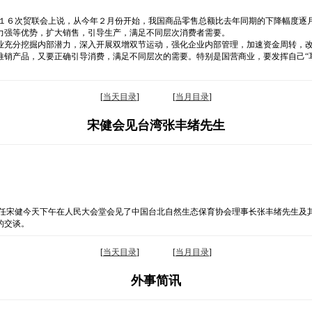
第１６次贸联会上说，从今年２月份开始，我国商品零售总额比去年同期的下降幅度逐
力强等优势，扩大销售，引导生产，满足不同层次消费者需要。
业充分挖掘内部潜力，深入开展双增双节运动，强化企业内部管理，加速资金周转，
推销产品，又要正确引导消费，满足不同层次的需要。特别是国营商业，要发挥自己“
[
当天目录
] [
当月目录
]
宋健会见台湾张丰绪先生
主任宋健今天下午在人民大会堂会见了中国台北自然生态保育协会理事长张丰绪先生及
的交谈。
[
当天目录
] [
当月目录
]
外事简讯