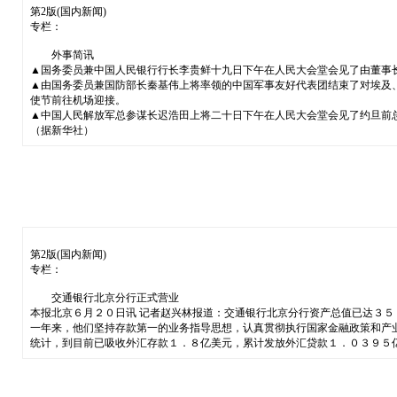
第2版(国内新闻)
专栏：
外事简讯
▲国务委员兼中国人民银行行长李贵鲜十九日下午在人民大会堂会见了由董事
▲由国务委员兼国防部长秦基伟上将率领的中国军事友好代表团结束了对埃及
使节前往机场迎接。
▲中国人民解放军总参谋长迟浩田上将二十日下午在人民大会堂会见了约旦前总
（据新华社）
第2版(国内新闻)
专栏：
交通银行北京分行正式营业
本报北京６月２０日讯 记者赵兴林报道：交通银行北京分行资产总值已达３
一年来，他们坚持存款第一的业务指导思想，认真贯彻执行国家金融政策和产
统计，到目前已吸收外汇存款１．８亿美元，累计发放外汇贷款１．０３９５