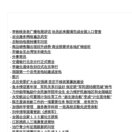
-
李铁映发表广播电视讲话 动员起来圆满完成全国人口普查
-
农业服务网络遍及武安
-
后制动电视转播车问世
-
商品销售额出现回升趋势 商业部要求各地扩销促旺
-
宋健会见台湾张丰绪先生
-
外事简讯
-
交通银行北京分行正式营业
-
李健生遗体告别仪式在京举行
-
我国第一个谷壳发电站建成发电
-
图片
-
总后党委扩大会议强调 坚定不移抓紧廉政建设
-
鱼水情谊逐年深 军民关系日益好 保定获“军民团结模范城”称号
-
习仲勋等勉励中央民族学院毕业生 全力维护民族地区和全国稳定
-
永安航运公司重视计划生育工作 “超生游击船”变成“计生宣传船”
-
陈丕显谈老龄工作的一项重要任务 制定对策 老有所为
-
加强科学管理 服务教学科研 一批高校后勤先进受表彰
-
刘华清等观看楚剧《虎将军》
-
全国企业家１３５篇论文获奖
-
江苏残疾人三项康复进展快
-
治疗青少年近视眼新药问世
-
世界杯足球赛已有１０队进入１６强