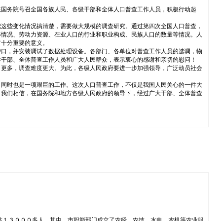
表国务院号召全国各族人民、各级干部和全体人口普查工作人员，积极行动起
把这些变化情况搞清楚，需要做大规模的调查研究。通过第四次全国人口普查，
移情况、劳动力资源、在业人口的行业和职业构成、民族人口的数量等情况。人
有十分重要的意义。
户口，并安装调试了数据处理设备。各部门、各单位对普查工作人员的选调，物
导干部、全体普查工作人员和广大人民群众，表示衷心的感谢和亲切的慰问！
目更多，调查难度更大。为此，各级人民政府要进一步加强领导，广泛动员社会
，同时也是一项艰巨的工作。这次人口普查工作，不仅是我国人民关心的一件大
。我们相信，在国务院和地方各级人民政府的领导下，经过广大干部、全体普查
达１３０００多人。其中，市职能部门成立了农经、农技、水电、农机等农业服