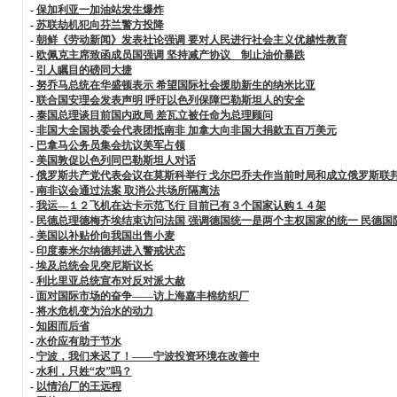
-
保加利亚一加油站发生爆炸
-
苏联劫机犯向芬兰警方投降
-
朝鲜《劳动新闻》发表社论强调 要对人民进行社会主义优越性教育
-
欧佩克主席致函成员国强调 坚持减产协议 制止油价暴跌
-
引人瞩目的磅同大捷
-
努乔马总统在华盛顿表示 希望国际社会援助新生的纳米比亚
-
联合国安理会发表声明 呼吁以色列保障巴勒斯坦人的安全
-
泰国总理谈目前国内政局 差瓦立被任命为总理顾问
-
非国大全国执委会代表团抵南非 加拿大向非国大捐款五百万美元
-
巴拿马公务员集会抗议美军占领
-
美国敦促以色列同巴勒斯坦人对话
-
俄罗斯共产党代表会议在莫斯科举行 戈尔巴乔夫作当前时局和成立俄罗斯联
-
南非议会通过法案 取消公共场所隔离法
-
我运—１２飞机在达卡示范飞行 目前已有３个国家认购１４架
-
民德总理德梅齐埃结束访问法国 强调德国统一是两个主权国家的统一 民德
-
美国以补贴价向我国出售小麦
-
印度泰米尔纳德邦进入警戒状态
-
埃及总统会见突尼斯议长
-
利比里亚总统宣布对反对派大赦
-
面对国际市场的奋争——访上海嘉丰棉纺织厂
-
将水危机变为治水的动力
-
知困而后省
-
水价应有助于节水
-
宁波，我们来迟了！——宁波投资环境在改善中
-
水利，只姓“农”吗？
-
以情治厂的王远程