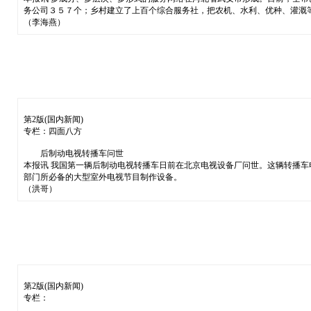
务公司３５７个；乡村建立了上百个综合服务社，把农机、水利、优种、灌溉
（李海燕）
第2版(国内新闻)
专栏：四面八方
后制动电视转播车问世
本报讯 我国第一辆后制动电视转播车日前在北京电视设备厂问世。这辆转播
部门所必备的大型室外电视节目制作设备。
（洪哥）
第2版(国内新闻)
专栏：