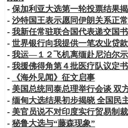
-
保加利亚大选第一轮投票结果揭
-
沙特国王表示愿同伊朗关系正常
-
我新任常驻联合国代表递交国书
-
世界银行向我提供一笔农业贷款
-
我运—１２飞机离缅赴尼泊尔示
-
我援佛得角第４批医疗队议定书
-
《海外见闻》征文启事
-
美国总统同泰总理举行会谈 双
-
缅甸大选结果初步揭晓 全国民
-
美官员说不对印度实行贸易制裁
-
秘鲁大选与“藤森现象”