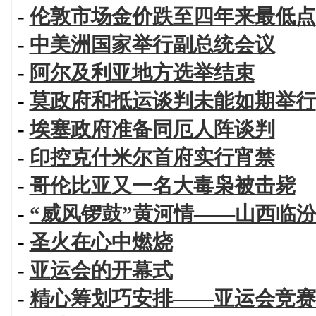
-
伦敦市场金价跌至四年来最低点
-
中美洲国家举行副总统会议
-
阿尔及利亚地方选举结束
-
莫政府和抵运谈判未能如期举行
-
埃塞政府准备同厄人阵谈判
-
印控克什米尔首府实行宵禁
-
哥伦比亚又一名大毒枭被击毙
-
“威风锣鼓”黄河情——山西临
-
圣火在心中燃烧
-
亚运会的开幕式
-
精心筹划巧安排——亚运会竞赛