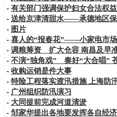
-
有关部门强调保护妇女合法权益
-
送给京津清甜水——承德地区保
-
图片
-
喜人的“报春花”——小家电市
-
调粮筹资 扩大仓容 南昌及早
-
不演“独角戏” 奏好“大合唱”
-
收购运销是件大事
-
特险工程落实渡汛措施 上海防
-
广州组织防汛演习
-
大同提前完成河道清淤
-
邹家华提出各地要发挥各自经济