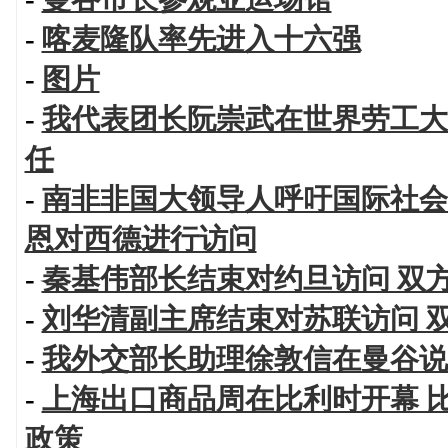
-
喀麦隆队率先进入十六强
-
图片
-
我代表团长阮崇武在世界劳工大
任
-
南非非国大领导人呼吁国际社会
恩对西德进行访问
-
秦基伟部长结束对约旦访问 双
-
刘华清副主席结束对苏联访问 
-
我外交部长助理徐敦信在曼谷说
-
上海出口商品周在比利时开幕 
政策