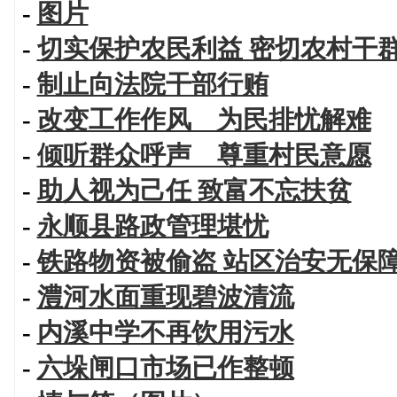
-
图片
-
切实保护农民利益 密切农村干
-
制止向法院干部行贿
-
改变工作作风 为民排忧解难
-
倾听群众呼声 尊重村民意愿
-
助人视为己任 致富不忘扶贫
-
永顺县路政管理堪忧
-
铁路物资被偷盗 站区治安无保
-
澧河水面重现碧波清流
-
内溪中学不再饮用污水
-
六垛闸口市场已作整顿