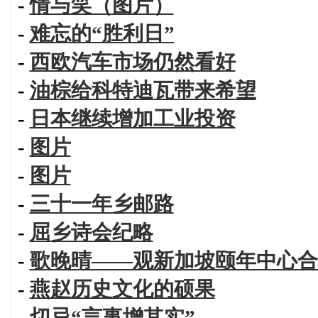
-
情与笑（图片）
-
难忘的“胜利日”
-
西欧汽车市场仍然看好
-
油棕给科特迪瓦带来希望
-
日本继续增加工业投资
-
图片
-
图片
-
三十一年乡邮路
-
屈乡诗会纪略
-
歌晚晴——观新加坡颐年中心合
-
燕赵历史文化的硕果
-
切忌“言事增其实”