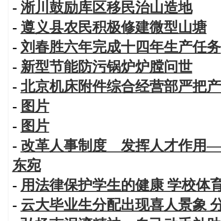
-
淅川鼓励库区移民治山造地
-
遵义县农民积极修建微型山塘
-
刘春胜六年完成十四年生产任务
-
新型节能防污锅炉炉膛问世
-
北京机床附件综合经营部严把产
-
图片
-
图片
-
改革人事制度 发挥人才作用—
东宛
-
用法律保护学生的健康 学校体
-
云大毕业生分配出现喜人景象 