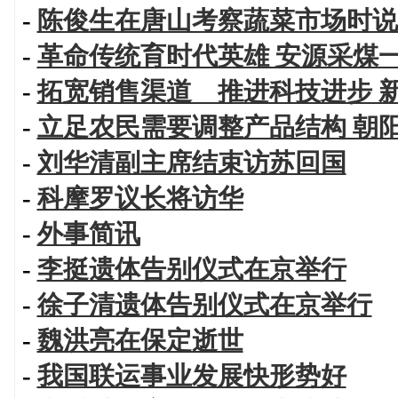
-
陈俊生在唐山考察蔬菜市场时说
-
革命传统育时代英雄 安源采煤
-
拓宽销售渠道 推进科技进步 
-
立足农民需要调整产品结构 朝
-
刘华清副主席结束访苏回国
-
科摩罗议长将访华
-
外事简讯
-
李挺遗体告别仪式在京举行
-
徐子清遗体告别仪式在京举行
-
魏洪亮在保定逝世
-
我国联运事业发展快形势好