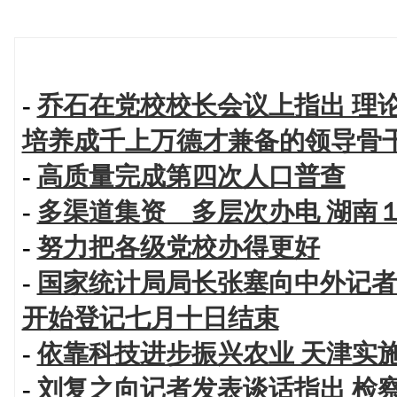
-
乔石在党校校长会议上指出 理
培养成千上万德才兼备的领导骨
-
高质量完成第四次人口普查
-
多渠道集资 多层次办电 湖南
-
努力把各级党校办得更好
-
国家统计局局长张塞向中外记者
开始登记七月十日结束
-
依靠科技进步振兴农业 天津实
-
刘复之向记者发表谈话指出 检