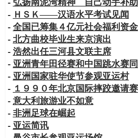
-
弘扬南泥湾精神 自己动手补助
-
ＨＳＫ——汉语水平考试见闻
-
全国已筹集４亿元社会福利资金
-
北方曲校毕业生来京演出
-
浩然出任三河县文联主席
-
亚洲青年田径赛和中国跳水赛同
-
亚洲国家驻华使节参观亚运村
-
１９９０年北京国际摔跤邀请赛
-
意大利旅游业不如意
-
非洲足球在崛起
-
亚运简讯
-
曼谷市长参观亚运场馆