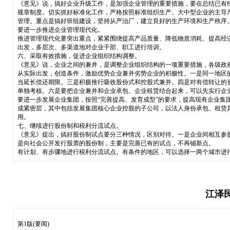
《意见》说，搞好企业升级工作，是加强企业管理的重要措施，要在总结已有
规章制度。切实抓好标准化工作，严格按照标准组织生产。大中型企业的主导
管理。重点是搞好班组建设，坚持从严治厂，建立良好的生产环境和生产秩序
要进一步推进企业管理现代化。
推进管理现代化要突出重点，紧紧围绕提高产品质量、降低物质消耗、提高经
出发，多层次、多渠道地对企业干部、职工进行培训。
六、采取有效措施，促进企业组织结构调整。
《意见》说，企业之间的兼并，是调整企业组织结构的一项重要措施，各级政
从实际出发，创造条件，激励优势企业兼并劣势企业的积极性。一是同一地区
当延长偿还期限。三是积极推行吸收股份式和控股式兼并。四是对有偿转让的
单独考核。六是要把企业兼并和企业承包、企业租赁结合起来，可以先实行企
要进一步发展企业集团，按照“完善提高、发育成型”的要求，提高现有企业集
成紧密层，其中包括发展集团核心企业控股的子公司，以法人身份承包、租赁
用。
七、继续进行股份制和税利分流试点。
《意见》提出，搞好股份制试点要分三种情况，区别对待。一是企业间相互参
是向社会公开发行股票的股份制，主要是完善已有的试点，不再铺新点。
有计划、有步骤地进行税利分流试点。有条件的地区，可以选择一两个城市进
江泽
第1版(要闻)