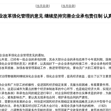
[
当天目录
] [
当月目录
]
业改革强化管理的意见 继续坚持完善企业承包责任制 认
企业改革强化企业管理意见的通知。
九年底，已经有一批企业的承包到期，其余大部分企业的承包也将于今年底到期。国
强化企业管理的意见》的要求，认真搞好下一步企业承包的衔接工作，使企业承包经
套改革措施，加强各项管理基础工作，推进管理现代化。要动员广大职工艰苦奋斗、
对治理整顿期间继续深化企业改革，强化企业管理，提高经济效益，提出了以下主要
动企业和广大职工的积极性，促进国民经济稳定发展，克服当前困难，有着重要作用
活力。这是以城市为重点的整个经济体制改革的中心环节，也是稳定经济大局，实现
《承包条例》和承包合同的规定进行审计，对企业和经营者作出实事求是的评价，为
人心，避免影响生产。要认真兑现承包合同，维护承包合同的严肃性。
策，需要扶持发展的企业，特别是对国民经济长期稳定发展有战略意义的大中型骨干企
成的办法。承包方案应经过职工代表大会讨论，体现全员参与承包的精神。（⑴⑵）
大稳定、小调整和为国家多作贡献的原则，按照国家产业政策的要求，参照本地区同