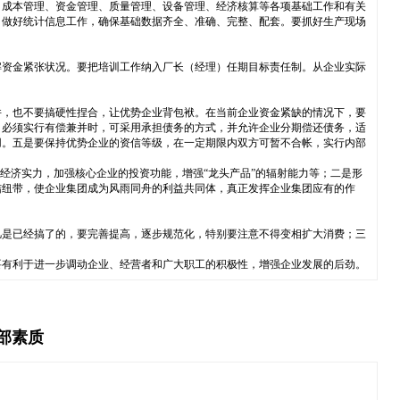
、成本管理、资金管理、质量管理、设备管理、经济核算等各项基础工作和有关
。做好统计信息工作，确保基础数据齐全、准确、完整、配套。要抓好生产现场
解资金紧张状况。要把培训工作纳入厂长（经理）任期目标责任制。从企业实际
并，也不要搞硬性捏合，让优势企业背包袱。在当前企业资金紧缺的情况下，要
，必须实行有偿兼并时，可采用承担债务的方式，并允许企业分期偿还债务，适
用。五是要保持优势企业的资信等级，在一定期限内双方可暂不合帐，实行内部
经济实力，加强核心企业的投资功能，增强“龙头产品”的辐射能力等；二是形
结纽带，使企业集团成为风雨同舟的利益共同体，真正发挥企业集团应有的作
凡是已经搞了的，要完善提高，逐步规范化，特别要注意不得变相扩大消费；三
要有利于进一步调动企业、经营者和广大职工的积极性，增强企业发展的后劲。
部素质