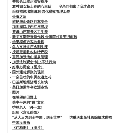
-
整顿长江航运治安秩序
-
农村妇女杨士春的心里话——乡亲们都富了我才高兴
-
采取措施堵塞漏洞 强化税收管理工作
-
受骗之后
-
维护华山铁路行车安全
-
加固湖口境内江岸堤坝
-
避暑山庄苑景区卫生差
-
新党支部带来新作风 余家院村改变旧面貌
-
学英模何必实地参观
-
各方支持北庄乡割生漆
-
按规定征收农林特产税
-
重视加强汤山温泉管理
-
加强法制观念 制止不法行为
-
好事办周全（图片）
-
国外通货膨胀的现状
-
一朵茁壮的中贝友谊之花
-
巴基斯坦经济增长加快
-
美日加紧争夺欧洲市场
-
图片
-
在希望的田野上
-
关中平原的“馍”文化
-
护林老人［外一章］
-
组歌《京江碧血》
-
“从大后方到全中国，到全世界”——访重庆出版社总编辑沈世鸣
-
中国没骨画
-
《伴柏图》（图片）