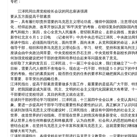
专栏：
江泽民同出席党校校长会议的同志座谈强调
要从五方面提高干部素质
第一，具有履行职责所需要的马克思主义理论功底，懂得中国国情，注意理论
化，经得起执政、改革开放以及反“和平演变”的考验，在错综复杂的国际国
勇气和能力；第四，全心全意为人民服务，密切联系群众，走群众路线，发扬
新华社北京６月１２日电 （记者何平）中共中央总书记江泽民，中央政治局
座谈中指出，必须面向现代化，面向世界，面向未来，从党和国家的命运，从
领导干部，组织和培养马克思主义理论队伍，学习、研究、坚持和发展马列主
座谈会由中央政治局常委、中央党校校长乔石主持，中央党校常务副校长薛驹
何加强党校建设把对干部的使用和培养结合起来等问题发表了意见。
在听取了大家的发言后，江泽民说，十一届三中全会以来，我们党确立了“一
目标，需要几代人锲而不舍地奋斗。现在这一代干部，特别是５０岁以下的中
变的考验。他们的素质如何，能否胜任党的任务的要求和正确把握风云变幻的
常重要、非常突出的战略任务。
江泽民指出，提高干部素质需要做多方面工作，最重要的是提高广大干部、特
望，把我国建设成为富强、民主、文明的社会主义现代化国家就大有希望。十
干部要经过党校培训，其目的和意义就在这里。
在谈到干部的理论学习现状时，江泽民说，十三届四中全会以来，全党认真纠
象。要进一步提高对干部学习理论重要性和必要性的认识。真正解决了认识问
在谈到加强马克思主义理论建设时，江泽民指出，建设有中国特色的社会主义
世界、改造世界的行动指南。尽管现在世界上的情况有很多新变化，但历史发
承认世界上有任何终极状态和终极真理，认为自然界、社会和人的思想始终处
密结合起来，在坚持马克思主义中丰富和发展马克思主义。这就需要我们继续
能够大有可为的。
江泽民强调指出，各级党校在对干部进行马克思主义教育中，一定要针对我国