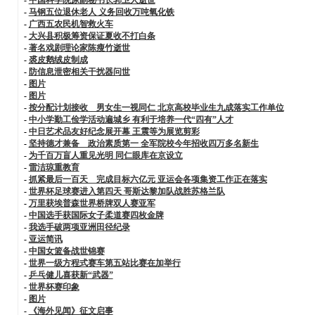
-
马钢五位退休老人 义务回收万吨氧化铁
-
广西五农民机智救火车
-
大兴县积极筹资保证夏收不打白条
-
著名戏剧理论家陈瘦竹逝世
-
裘皮鹅绒皮制成
-
防信息泄密相关干扰器问世
-
图片
-
图片
-
按分配计划接收 男女生一视同仁 北京高校毕业生九成落实工作单位
-
中小学勤工俭学活动遍城乡 有利于培养一代“四有”人才
-
中日艺术品友好纪念展开幕 王震等为展览剪彩
-
坚持德才兼备 政治素质第一 全军院校今年招收四万多名新生
-
为千百万盲人重见光明 同仁眼库在京设立
-
雷洁琼重教育
-
抓紧最后一百天 完成目标六亿元 亚运会各项集资工作正在落实
-
世界杯足球赛进入第四天 哥斯达黎加队战胜苏格兰队
-
万里获埃普森世界桥牌双人赛亚军
-
中国选手获国际女子柔道赛四枚金牌
-
我选手破两项亚洲田径纪录
-
亚运简讯
-
中国女篮备战世锦赛
-
世界一级方程式赛车第五站比赛在加举行
-
乒乓健儿喜获新“武器”
-
世界杯赛印象
-
图片
-
《海外见闻》征文启事