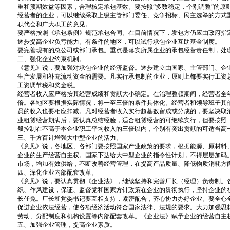
重和预期效益等因素，合理核定承包基数。要按照“多数稳定，个别调整”的
经营者的企业，可以继续采取上级主管部门委任、竞争招标、民主选举的方式
职代会和广大职工的意见。
要严格按照《承包条例》规范承包合同。在目前情况下，发包方仍应由政府指
逐步提高企业负亏能力。有条件的地区，可以试行承包企业互助基金制度。
要完善现有的总公司或部门承包。重点是落实所属企业的承包经营责任制，处
二、强化企业约束机制。
《意见》说，要加强对承包企业的经济监督。逐步建立由国家、主管部门、企
生产发展和补充流动资金的需要。凡实行承包制的企业，原则上都要实行工资
工资调节税和奖金税。
经营者收入应严格按其经营成绩和贡献大小确定。在治理整顿期间，经营者全
倍。各地区要根据实际情况，将一至三倍的条件具体化。经营者和领导班子其
员的收入也要相应扣减。凡对经营者收入实行超基数留成或分成的，要坚决取
业租赁经营期满后，要认真总结经验，适合租赁经营的可继续实行，但要按照
般控制在不高于本企业职工平均收入的三倍以内，个别有突出贡献的可适当高
三、千方百计增强大中型企业的活力。
《意见》说，各地区、各部门要按照国家产业政策的要求，根据能源、原材料
企业的生产经营自主权。国家下达给大中型企业的指令性计划，不得层层加码
市场，增加有效供给，不断改善经营管理，在提高产品质量、降低物质消耗方
四、深化企业内部配套改革。
《意见》说，要认真贯彻《企业法》，继续坚持和完善厂长（经理）负责制。
织、作风建设，保证、监督党和国家方针政策在企业的贯彻执行，坚持企业的
长任免。厂长和党委书记要互相支持，紧密配合，齐心协力办好企业。要全心
促进企业依法经营，使各项经济活动符合国家法律、法规的要求。大力加强思
劳动、分配制度和机构设置等内部配套改革。《企业法》赋予企业的经营自主
五、加强企业管理，提高企业素质。