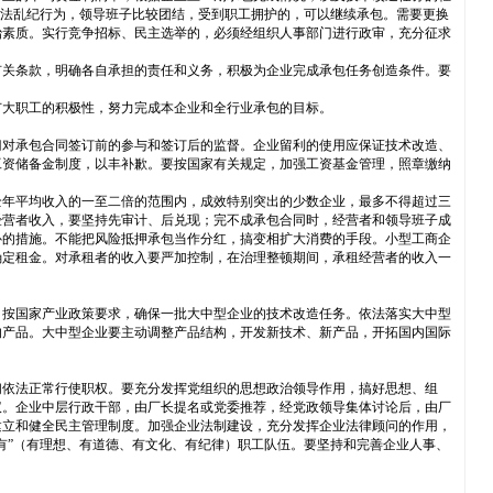
违法乱纪行为，领导班子比较团结，受到职工拥护的，可以继续承包。需要更换
治素质。实行竞争招标、民主选举的，必须经组织人事部门进行政审，充分征求
有关条款，明确各自承担的责任和义务，积极为企业完成承包任务创造条件。要
广大职工的积极性，努力完成本企业和全行业承包的目标。
门对承包合同签订前的参与和签订后的监督。企业留利的使用应保证技术改造、
工资储备金制度，以丰补歉。要按国家有关规定，加强工资基金管理，照章缴纳
全年平均收入的一至二倍的范围内，成效特别突出的少数企业，最多不得超过三
经营者收入，要坚持先审计、后兑现；完不成承包合同时，经营者和领导班子成
补的措施。不能把风险抵押承包当作分红，搞变相扩大消费的手段。小型工商企
确定租金。对承租者的收入要严加控制，在治理整顿期间，承租经营者的收入一
。按国家产业政策要求，确保一批大中型企业的技术改造任务。依法落实大中型
的产品。大中型企业要主动调整产品结构，开发新技术、新产品，开拓国内国际
们依法正常行使职权。要充分发挥党组织的思想政治领导作用，搞好思想、组
议。企业中层行政干部，由厂长提名或党委推荐，经党政领导集体讨论后，由厂
建立和健全民主管理制度。加强企业法制建设，充分发挥企业法律顾问的作用，
有”（有理想、有道德、有文化、有纪律）职工队伍。要坚持和完善企业人事、