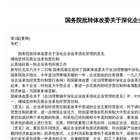
国务院批转体改委关于深化企
第1版(要闻)
专栏：
国务院批转体改委关于深化企业改革强化管理的意见
继续坚持完善企业承包责任制
认真搞好新一轮企业承包衔接工作
新华社北京六月十二日电 国务院最近批转了国家体改委关于在治理整顿中深化
国务院批示指出，今年是治理整顿关键的一年，企业面临的任务很重。一九八
业企业承包经营责任制暂行条例》和国家体改委《在治理整顿中深化企业改革
起来。各个企业，特别是大中型企业，要进一步完善内部经济责任制和各项配
经济效益，为国家多做贡献。
国家体改委在关于《在治理整顿中深化企业改革强化企业管理的意见》中，针
一、继续坚持和完善企业承包经营责任制。
《意见》说，企业承包经营责任制是改革中形成的企业主要经营形式，对于调
营责任制的要求，进一步增强企业活力，特别是增强全民所有制大中型企业的
要切实抓好两个承包期的衔接。对承包已经到期和今年底到期的企业，要依据
轮承包的基础上进行充实、完善。同时抓紧签订承包合同，以稳定企业、稳定
《意见》说，要区别不同情况，确定企业的承包形式和期限。符合国家产业政
额同经济效益挂钩）的承包形式。上交利润采取递增包干或基数包干、超收分
实行延长承包或新一轮承包的企业，应兼顾国家、企业、职工三者利益，本着