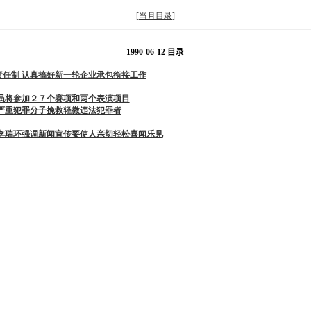
[
当月目录
]
1990-06-12 目录
责任制 认真搞好新一轮企业承包衔接工作
动员将参加２７个赛项和两个表演项目
惩严重犯罪分子挽救轻微违法犯罪者
 李瑞环强调新闻宣传要使人亲切轻松喜闻乐见