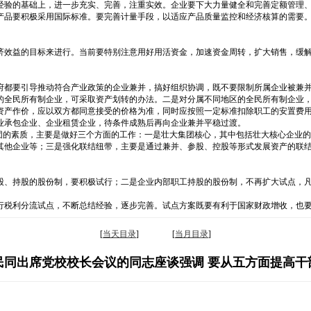
经验的基础上，进一步充实、完善，注重实效。企业要下大力量健全和完善定额管理
产品要积极采用国际标准。要完善计量手段，以适应产品质量监控和经济核算的需要
。
济效益的目标来进行。当前要特别注意用好用活资金，加速资金周转，扩大销售，缓
府都要引导推动符合产业政策的企业兼并，搞好组织协调，既不要限制所属企业被兼
的全民所有制企业，可采取资产划转的办法。二是对分属不同地区的全民所有制企业
资产作价，应以双方都同意接受的价格为准，同时应按照一定标准扣除职工的安置费
业承包企业、企业租赁企业，待条件成熟后再向企业兼并平稳过渡。
团的素质，主要是做好三个方面的工作：一是壮大集团核心，其中包括壮大核心企业的
其他企业等；三是强化联结纽带，主要是通过兼并、参股、控股等形式发展资产的联
股、持股的股份制，要积极试行；二是企业内部职工持股的股份制，不再扩大试点，
行税利分流试点，不断总结经验，逐步完善。试点方案既要有利于国家财政增收，也
[
当天目录
] [
当月目录
]
民同出席党校校长会议的同志座谈强调 要从五方面提高干