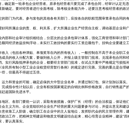
原则，确定新一轮承包企业经营者。原承包经营者只要完成了承包合同，经审计认定无
重新确定。要对经营者进行全面考核，除考核业务能力外，还要注意考核经营者的政
定的部门为代表。参与发包的其他各有关部门，应按各自的职权范围审查承包合同的
理好同所属企业的责、权、利关系，扩大所属企业生产经营自主权，调动基层企业和
业内部和社会审计组织相结合，分层次的企业承包审计体系，强化工商管理和审计部
总额同经济效益挂钩浮动，未实行工效挂钩的要实行工资总额包干。挂钩企业要建立
年收入（包括各种津贴、单项奖等在内的所有收入），一般控制在不高于本企业职工
他成员的收入分配方案，要做到收入公开，并报上级主管部门批准。兑现承包合同和
消。实行风险抵押承包的企业，都要经主管部门批准，在试点方案中严格规定亏损抵
《全民所有制小型工业企业租赁经营暂行条例》的规定进行完善。完善的重点是合理
一些，但最高不得超过五倍。
、运力和资金的可能，确定必保的大中型企业名单，并通过制订包、保计划加以落实
。完成指令性计划以后，企业有权按国家规定的自销比例和价格政策，自行销售超产
面赶超国际先进水平。
各地区、各部门要统一认识，采取有效措施，保护厂长（经理）的合法权益，保证他
社会主义方向。企业党组织对企业生产经营的重大问题要参与讨论，并提出意见和建
全意依靠工人阶级，确立职工在企业中的主人翁地位，发挥职代会的民主管理作用，
想政治工作，把精神文明建设和物质文明建设结合起来，精心培育企业精神，建设“四
权，要认真落实。