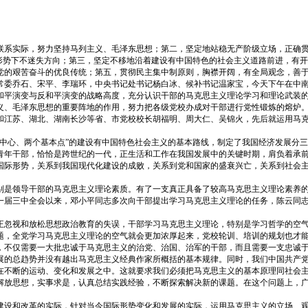
联系实际，努力坚持马列主义、毛泽东思想；第二，坚定地站稳无产阶级立场，正确
内形势下不迷失方向；第三，坚定不移地沿着建设有中国特色的社会主义道路前进，有
党的艰苦奋斗的优良传统；第五，贯彻民主集中制原则，胸襟开阔，有全局观念，善
常委乔石、宋平、李瑞环，中央书记处书记杨白冰、候补书记温家宝，今天下午在中
和平演变与反和平演变的战略高度，充分认识干部的马克思主义理论学习和理论武装
义、毛泽东思想的重要阵地的作用，努力把各级党校办成对干部进行党性锻炼的熔炉
和江苏、湖北、湖南长沙等省、市党校校长胡福明、周大仁、吴锦火，先后就运用马
个中心、两个基本点”的建设有中国特色社会主义的基本路线，制定了我国经济发展分
青年干部，恰恰是跨世纪的一代，正生活和工作在我国发展中的关键时期，肩负着承
国际形势，关系到我国现代化建设的成败，关系到党和国家的盛衰兴亡，关系到社会
别是领导干部的马克思主义理论素质。有了一支真正具备了较高马克思主义理论素养
一届三中全会以来，邓小平同志多次向干部提出学习马克思主义理论的任务，陈云同
正忽视和放松思想政治教育的失误，干部学习马克思主义理论，特别是学习哲学的空
题，全党学习马克思主义理论的空气就会更加浓厚起来，党校轮训、培训的规划也才
，不仅需要一大批忠诚于马克思主义的治党、治国、治军的干部，而且需要一支忠诚
展的总趋势并没有越出马克思主义经典作家所概括的基本规律。同时，我们中国共产
在不断的运动、变化和发展之中。这就要求我们必须把马克思主义的基本原理同社会
解放思想，实事求是，认真总结实践经验，不断探索解决新的课题。在这个问题上，
建设和改革的实际，针对当今国际形势变化和发展的实际，运用马克思主义的立场、观