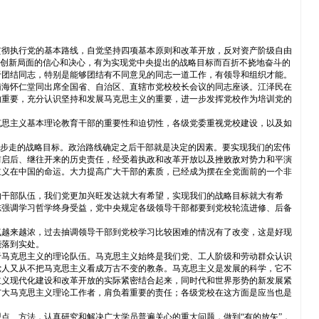
贯彻执行党的基本路线，自觉坚持四项基本原则和改革开放，反对资产阶级自由
开创新局面的信心和决心，有为实现党中央提出的战略目标而百折不挠地奋斗的
于团结同志，特别是能够团结有不同意见的同志一道工作，有领导和组织才能。
南海怀仁堂同出席全国省、自治区、直辖市党校校长会议的同志座谈。江泽民在
的重要，充分认识坚持和发展马克思主义的重要，进一步发挥党校作为培训党的
。
克思主义基本理论教育干部的重要性和迫切性，各级党委重视党校建设，以及如
三步走的战略目标。政治路线确定之后干部就是决定的因素。要实现我们的宏伟
前启后、继往开来的历史责任，经受着执政和改革开放以及挫败敌对势力和平演
主义在中国的命运。大力提高广大干部的素质，已经成为摆在全党面前的一个非
的干部队伍，我们党更加兴旺发达就大有希望，实现我们的战略目标就大有希
志强调学习哲学终身受益，党中央规定各级领导干部都要到党校轮流进修、后备
气越来越浓，过去抽调领导干部到党校学习比较困难的情况有了改变，这是好现
能落到实处。
于马克思主义的理论队伍。马克思主义始终是我们党、工人阶级和劳动群众认识
党人又从不把马克思主义看成万古不变的教条。马克思主义是发展的科学，它不
主义现代化建设和改革开放的实际紧密结合起来，同时代和世界形势的新发展紧
广大马克思主义理论工作者，肩负着重要的责任；各级党校在这方面是应当也是
点、方法，认真研究和解决广大学员普遍关心的重大问题，做到“有的放矢”，