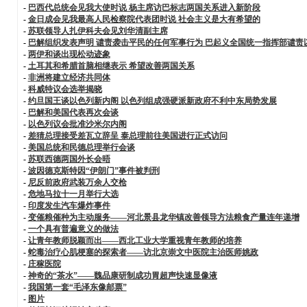
-
巴西代总统会见我大使时说 杨主席访巴标志两国关系进入新阶段
-
金日成会见我最高人民检察院代表团时说 社会主义是大有希望的
-
苏联领导人扎伊科夫会见刘华清副主席
-
巴解组织发表声明 谴责袭击平民的任何军事行为 巴起义全国统一指挥部谴责
-
两伊和谈出现松动迹象
-
土耳其和希腊首脑相继表示 希望改善两国关系
-
非洲将建立经济共同体
-
科威特议会选举揭晓
-
约旦国王谈以色列新内阁 以色列组成强硬派新政府不利中东局势发展
-
巴解和美国代表再次会谈
-
以色列议会批准沙米尔内阁
-
差猜总理接受差瓦立辞呈 泰总理前往美国进行正式访问
-
美国总统和民德总理举行会谈
-
苏联西德两国外长会晤
-
波因德克斯特因“伊朗门”事件被判刑
-
尼反前政府武装万余人交枪
-
危地马拉十一月举行大选
-
印度发生汽车爆炸事件
-
变催粮催种为主动服务——河北景县龙华镇改善领导方法粮食产量连年递增
-
一个具有普遍意义的做法
-
让青年教师脱颖而出——西北工业大学重视青年教师的培养
-
蛇毒治疗心肌梗塞的探索者——访北京崇文中医院主治医师姚政
-
庄稼医院
-
神奇的“茶水”——魏品康研制成功胃超声快速显像液
-
我国第一套“毛泽东像邮票”
-
图片