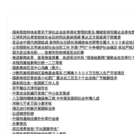
-
国务院批转体改委关于深化企业改革强化管理的意见 继续坚持完善企业承包
-
江泽民同出席党校校长会议的同志座谈强调 要从五方面提高干部素质
-
亚运会中国代表团组成 袁伟民出任团长深感使命光荣责任重大 ６００多运
-
公安部部长王芳谈当前社会治安工作 开展“严打”斗争维护社会稳定 依法严
-
我为亚运添光彩——首都市民热情迎亚运纪事
-
推进新闻改革 提高报道质量 改进采访作风 “现场短新闻”颁奖会在京举行
-
本报四篇短新闻分获一二三等奖
-
国家奥林匹克中心鸟瞰（图片）
-
少数民族贫困地区温饱基金落实 已筹集５５００万元投入生产开发项目
-
国家将投巨资改造小化肥厂 重点在三百五十个企业推广节能新技术
-
国务院任免一批国家工作人员
-
宋平顺任天津市副市长
-
中意农业机械开发推广中心在京落成
-
八五期间继续实施温饱工程 今年落实面积比去年增八成
-
河南七千多万亩小麦丰收
-
湖北农行积极开展国际业务
-
以适销求旺销
-
中国布基纳法索外长举行会谈
-
外事简讯
-
武汉培养首批“不出国留学生”
-
中国科学院原副秘书长郭卫人逝世