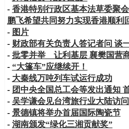
-
香港特别行政区基本法草委聚会
鹏飞希望共同努力实现香港顺利
-
图片
-
财政部有关负责人答记者问 谈
-
批零并举 让利基层 襄樊国营
-
“大篷车”应继续开！
-
大秦线万吨列车试运行成功
-
团中央全国总工会等发出通知 
-
吴学谦会见台湾旅行业大陆访问
-
景德镇将举办首届国际陶瓷节
-
湖南颁发“绿化三湘贡献奖”