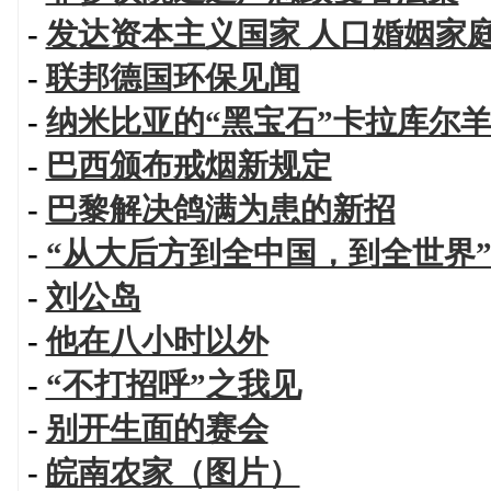
-
发达资本主义国家 人口婚姻家
-
联邦德国环保见闻
-
纳米比亚的“黑宝石”卡拉库尔
-
巴西颁布戒烟新规定
-
巴黎解决鸽满为患的新招
-
“从大后方到全中国，到全世界
-
刘公岛
-
他在八小时以外
-
“不打招呼”之我见
-
别开生面的赛会
-
皖南农家（图片）