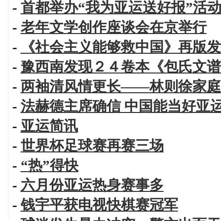
-
首都举办“我为亚运送好报”活
-
老年文学创作座谈会在京举行
-
《社会主义能够救中国》再版发
-
豫西南发现２４卷本《包氏文谱
-
两袖清风情更长——林则徐家庭
-
法赫德主席确信 中国能当好亚
-
亚运简讯
-
世界杯足球赛再赛三场
-
“热”得快
-
六月份亚运热身赛事多
-
钱宇平获电视快棋赛冠军