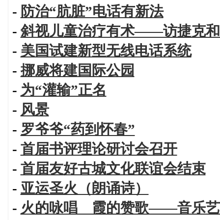
-
防治“肮脏”电话有新法
-
斜视儿童治疗有术——访捷克和
-
美国试建新型无线电话系统
-
挪威将建国际公园
-
为“灌输”正名
-
风景
-
罗爷爷“药到怀春”
-
首届书评理论研讨会召开
-
首届友好古城文化联谊会结束
-
亚运圣火（朗诵诗）
-
火的咏唱 霞的赞歌——音乐艺