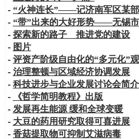
-
“火神连长”——记济南军区某部
-
“带”出来的大好形势——无锡
-
探索新的路子 推进党的建设
-
图片
-
评资产阶级自由化的“多元化”
-
治理整顿与区域经济协调发展
-
科技进步与企业发展讨论会简介
-
《哲学简明教程》出版
-
发展再生能源 缓和全球变暖
-
大豆的药用研究取得可喜进展
-
香菇提取物可抑制艾滋病毒