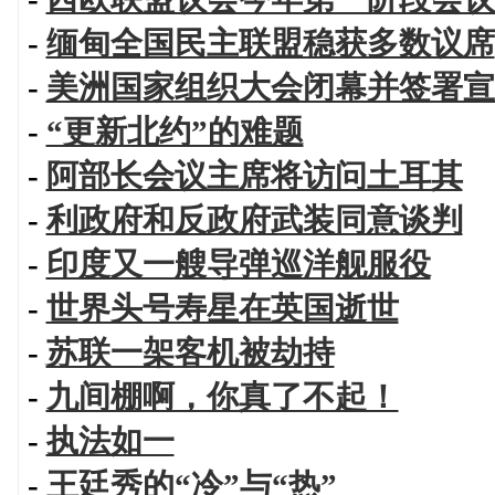
-
缅甸全国民主联盟稳获多数议席
-
美洲国家组织大会闭幕并签署宣
-
“更新北约”的难题
-
阿部长会议主席将访问土耳其
-
利政府和反政府武装同意谈判
-
印度又一艘导弹巡洋舰服役
-
世界头号寿星在英国逝世
-
苏联一架客机被劫持
-
九间棚啊，你真了不起！
-
执法如一
-
王廷秀的“冷”与“热”