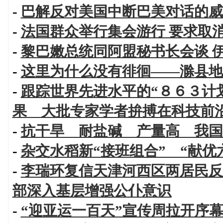
-
巴解反对美国中断巴美对话的威
-
法国群众举行集会游行 要求取
-
黎巴嫩总统同阿盟秘书长会谈 
-
这里为什么没有徘徊——滁县地
-
跟踪世界先进水平的“８６３计
果 大批专家学者拚搏在科技前
-
抗干旱 耐盐碱 产量高 我国
-
杂交水稻新“接班组合” “献优
-
李瑞环复信天津河西区两居民反
部深入基层增强公仆意识
-
“迎亚运一百天”宣传周拉开序幕