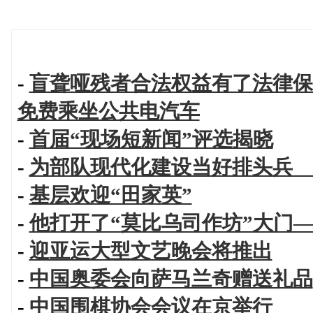
-
盲聋哑残者合法权益有了法律保
免费乘坐公共电汽车
-
首届“现场短新闻”评选揭晓
-
为部队现代化建设当好排头兵 
-
基层欢迎“田家英”
-
他打开了“莫比乌司作坊”大门
-
迎亚运大型文艺晚会将推出
-
中国奥委会向萨马兰奇赠送礼品
-
中国围棋协会会议在京举行