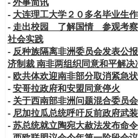
-
外事简讯
-
大连理工大学２０多名毕业生作
-
走出校园 了解国情 参观考察
社会实践
-
反种族隔离非洲委员会发表公报
济制裁 南非两组织同意和平解决
-
欧共体欢迎南非部分取消紧急状
-
安哥拉政府和安盟同意停火
-
关于西南部非洲问题混合委员会
-
尼加拉瓜总统呼吁反前政府武装
-
苏总统就立陶宛大赦法发布命令
-
西欧联盟议会今年第一阶段会议