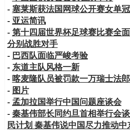
-
塞莱斯获法国网球公开赛女单冠
-
亚运简讯
-
第十四届世界杯足球赛比赛全面
分别战胜对手
-
巴西队面临严峻考验
-
东道主队风格一新
-
喀麦隆队员被罚款一万瑞士法郎
-
图片
-
孟加拉国举行中国问题座谈会
-
秦基伟部长同约旦首相举行会谈
民计划 秦基伟说中国尽力推动中