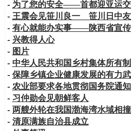
-
为了您的安全——首都迎亚运交
-
王震会见笹川良一 笹川日中友
-
有心就能办实事——陕西省宣传
-
兴教得人心
-
图片
-
中华人民共和国乡村集体所有制
-
保障乡镇企业健康发展的有力武
-
农业部要求各地贯彻国务院通知
-
习仲勋会见朝鲜客人
-
两艘外轮在我国渤海湾水域相撞
-
清原满族自治县成立