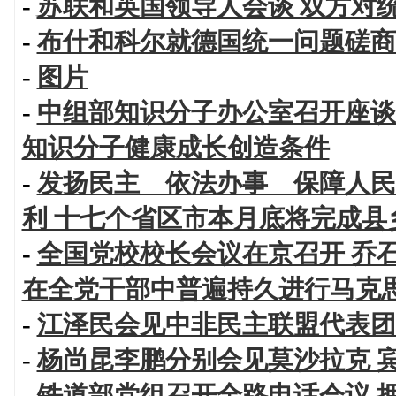
-
苏联和英国领导人会谈 双方对
-
布什和科尔就德国统一问题磋商
-
图片
-
中组部知识分子办公室召开座谈
知识分子健康成长创造条件
-
发扬民主 依法办事 保障人民
利 十七个省区市本月底将完成县
-
全国党校校长会议在京召开 乔
在全党干部中普遍持久进行马克
-
江泽民会见中非民主联盟代表团
-
杨尚昆李鹏分别会见莫沙拉克 
-
铁道部党组召开全路电话会议 