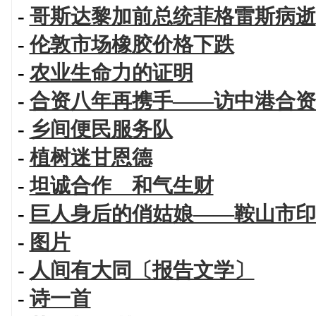
-
哥斯达黎加前总统菲格雷斯病逝
-
伦敦市场橡胶价格下跌
-
农业生命力的证明
-
合资八年再携手——访中港合资
-
乡间便民服务队
-
植树迷甘恩德
-
坦诚合作 和气生财
-
巨人身后的俏姑娘——鞍山市印
-
图片
-
人间有大同〔报告文学〕
-
诗一首