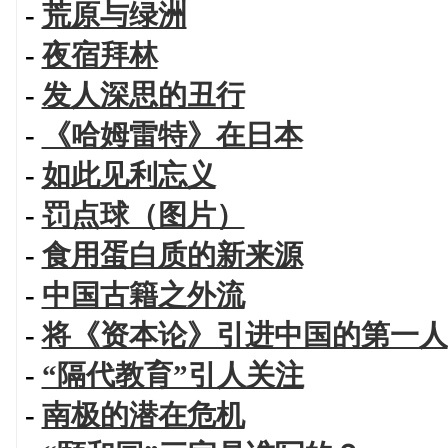
-
荒原与绿洲
-
夜宿拜林
-
发人深思的丑行
-
《哈姆雷特》在日本
-
如此见利忘义
-
罚点球（图片）
-
食用蛋白质的新来源
-
中国古籍之外流
-
将《资本论》引进中国的第一人
-
“隔代教育”引人关注
-
南极的潜在危机