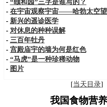
-
“颐和园”三字是谁写的？
-
在宇宙观察宇宙——哈勃太空望
-
新兴的遥诊医学
-
对休息的种种误解
-
三百年牡丹
-
宫殿庙宇的墙为何是红色
-
“马虎”是一种珍稀动物
-
图片
[
当天目录
我国食物营