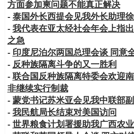
方面参加柬问题不能真正解决
-
泰国外长西提会见我外长助理徐
-
我代表在亚太经社会年会上指出
之急
-
印度尼泊尔两国总理会谈 同意
-
反种族隔离斗争的又一胜利
-
联合国反种族隔离特委会欢迎南
非继续实行制裁
-
蒙党书记苏米亚会见我中联部副
-
我民航局长结束对美国访问
-
世界粮食计划署援助我广西农业