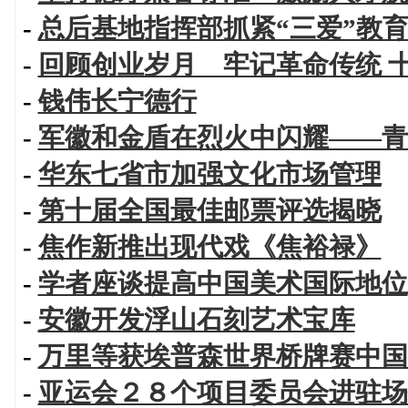
-
总后基地指挥部抓紧“三爱”教育
-
回顾创业岁月 牢记革命传统 
-
钱伟长宁德行
-
军徽和金盾在烈火中闪耀——青
-
华东七省市加强文化市场管理
-
第十届全国最佳邮票评选揭晓
-
焦作新推出现代戏《焦裕禄》
-
学者座谈提高中国美术国际地位
-
安徽开发浮山石刻艺术宝库
-
万里等获埃普森世界桥牌赛中国
-
亚运会２８个项目委员会进驻场