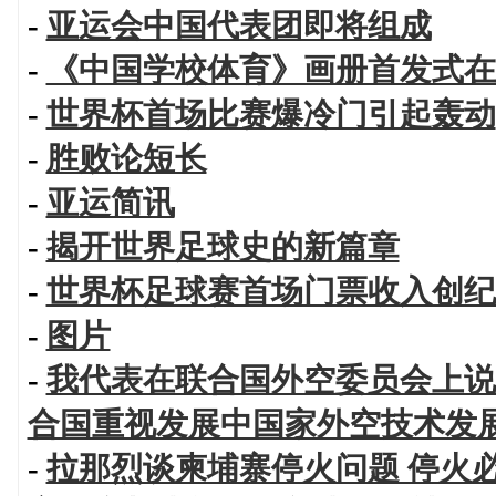
-
亚运会中国代表团即将组成
-
《中国学校体育》画册首发式在
-
世界杯首场比赛爆冷门引起轰动
-
胜败论短长
-
亚运简讯
-
揭开世界足球史的新篇章
-
世界杯足球赛首场门票收入创纪
-
图片
-
我代表在联合国外空委员会上说
合国重视发展中国家外空技术发
-
拉那烈谈柬埔寨停火问题 停火