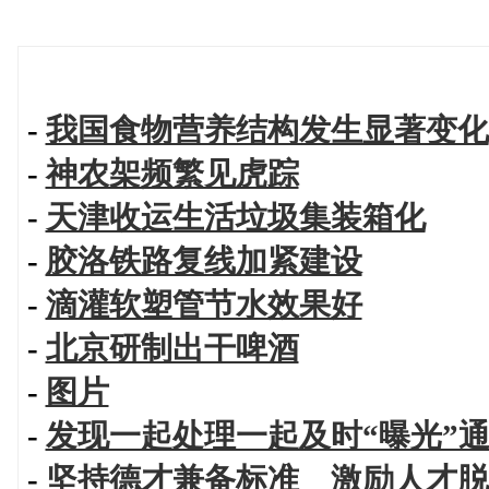
-
我国食物营养结构发生显著变化
-
神农架频繁见虎踪
-
天津收运生活垃圾集装箱化
-
胶洛铁路复线加紧建设
-
滴灌软塑管节水效果好
-
北京研制出干啤酒
-
图片
-
发现一起处理一起及时“曝光”
-
坚持德才兼备标准 激励人才脱