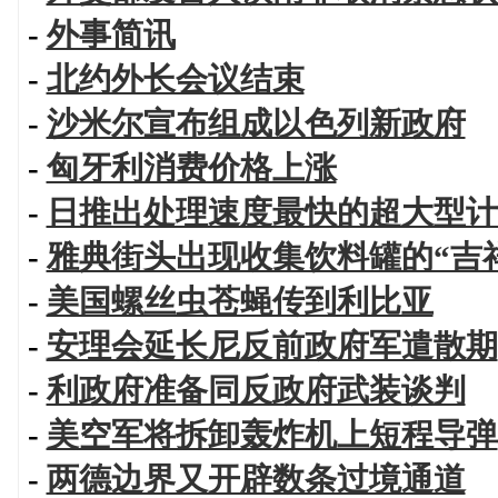
-
外事简讯
-
北约外长会议结束
-
沙米尔宣布组成以色列新政府
-
匈牙利消费价格上涨
-
日推出处理速度最快的超大型计
-
雅典街头出现收集饮料罐的“吉
-
美国螺丝虫苍蝇传到利比亚
-
安理会延长尼反前政府军遣散期
-
利政府准备同反政府武装谈判
-
美空军将拆卸轰炸机上短程导弹
-
两德边界又开辟数条过境通道