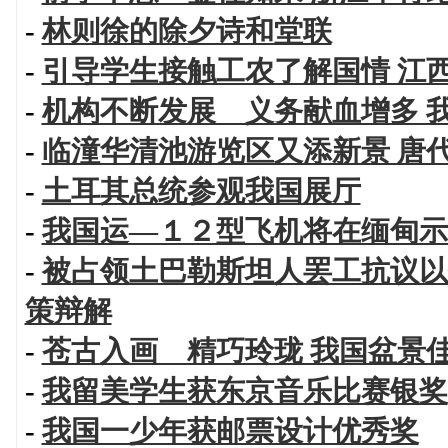
-
林则徐的除夕诗和堂联
-
引导学生接触工农了解国情 江
-
机构不断发展 义务献血增多 
-
临潼华清池游览区又添新景 唐
-
土耳其总统参观我国展厅
-
我国运—１２型飞机将在缅甸示
-
被占领土巴勒斯坦人罢工抗议以
策辩解
-
苍古入画 精巧玲珑 我国盆景
-
我留美学生获东京音乐比赛银奖
-
我国一少年获邮票设计优秀奖