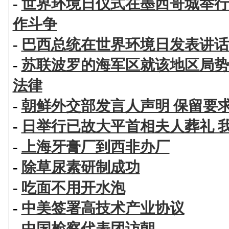
-
世界环境日仪式在墨西哥城举行
作斗争
-
巴西总统在世界环境日发表讲话
-
苏联波罗的海军区就该地区局势
法律
-
朝鲜外交部发言人声明 保留要
-
日举行已故大平首相夫人葬礼 
-
上海牙膏厂到西非办厂
-
除草尿素研制成功
-
吃面不用开水泡
-
中美签署高技术产业协议
-
中国检察代表团访朝