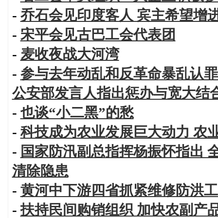
-
乔石会见印度客人 宾主希望增
-
宋平会见古巴工会代表团
-
麦收夜战大河湾
-
参与去年动乱和反革命暴乱认罪
公安部发言人指出惩办与宽大结
-
也谈“小二黑”的愁
-
科技成为农业发展巨大动力 农
-
国家防汛副总指挥杨振怀指出 
清除隐患
-
黄河中下游四省抓紧维修防洪工
-
扶持民间购销组织 加快农副产