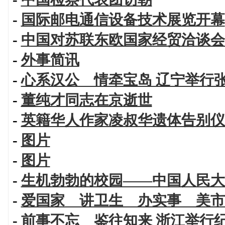
-
国际邮电通信设备技术展览开幕
-
中国对苏联东欧国家经贸洽谈会
-
外事简讯
-
心系汉公 情牵宝岛 辽宁举行
-
董纯才同志在京逝世
-
英籍华人作家凌叔华遗体告别仪
-
图片
-
图片
-
生机勃勃的校园——中国人民大
-
爱国家 讲卫生 办实事 美市
-
前事不忘 鉴往知来 浙江举行