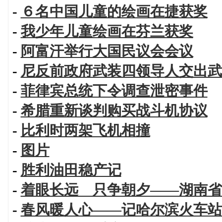
-
６名中国儿童的绘画在捷获奖
-
我少年儿童绘画在芬兰获奖
-
阿富汗举行大国民议会会议
-
尼反前政府武装四领导人交出武
-
菲律宾总统下令调查泄密事件
-
希腊重新谈判购买战斗机协议
-
比利时两架飞机相撞
-
图片
-
胜利油田稳产记
-
着眼长远 只争朝夕——湖南省
-
春风暖人心——记哈尔滨火车站