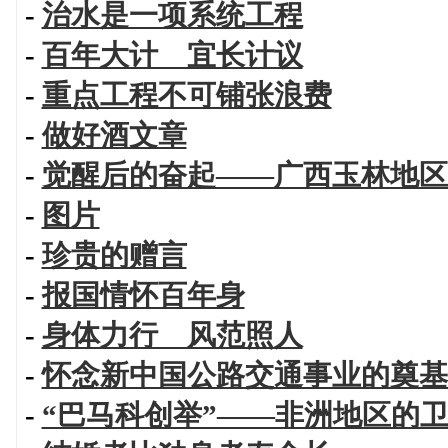
-
治水是一项系统工程
-
百年大计 宜长计议
-
重点工程不可铺张浪费
-
做好酒文章
-
觉醒后的奋起——广西玉林地区
-
图片
-
珍贵的赠言
-
报国情怀百年身
-
身体力行 风范照人
-
怀念新中国公路交通事业的奠基
-
“巴马科创举”——非洲地区的