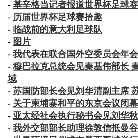
-
基辛格当记者报道世界杯足球赛
-
历届世界杯足球赛拾趣
-
临战前的意大利足球队
-
图片
-
我代表在联合国外空委员会年会
-
穆巴拉克总统会见秦基伟部长 
域
-
苏国防部长会见刘华清副主席 
-
关于柬埔寨和平的东京会议闭幕
-
亚太经社会执行秘书会见刘华秋
-
我外交部部长助理徐敦信抵曼谷