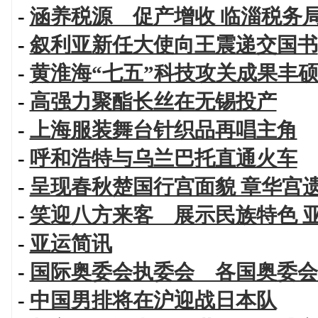
-
涵养税源 促产增收 临淄税务
-
叙利亚新任大使向王震递交国书
-
黄淮海“七五”科技攻关成果丰
-
高强力聚酯长丝在无锡投产
-
上海服装舞台针织品再唱主角
-
呼和浩特与乌兰巴托直通火车
-
呈现春秋楚国行宫面貌 章华宫
-
笑迎八方来客 展示民族特色 
-
亚运简讯
-
国际奥委会执委会 各国奥委会
-
中国男排将在沪迎战日本队