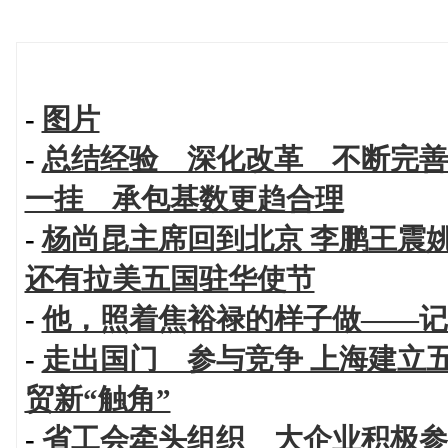
-
图片
-
总结经验 深化改革 不断完善
一挂 承包基数更趋合理
-
杨尚昆主席回到北京 李鹏王震
还有拉美五国驻华使节
-
他，照着焦裕禄的样子做——记
-
走出国门 参与竞争 上海建立
贸新“触角”
-
省工会牵头组织 大企业积极参