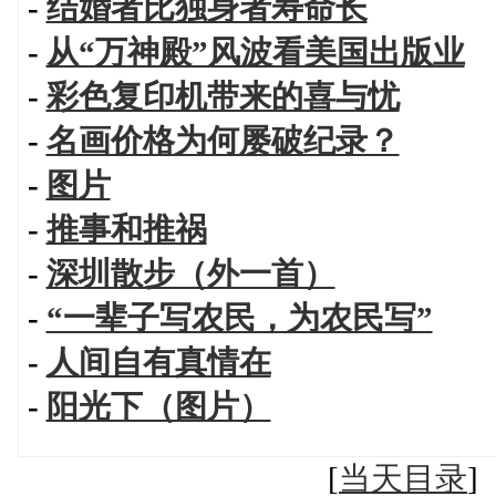
-
结婚者比独身者寿命长
-
从“万神殿”风波看美国出版业
-
彩色复印机带来的喜与忧
-
名画价格为何屡破纪录？
-
图片
-
推事和推祸
-
深圳散步（外一首）
-
“一辈子写农民，为农民写”
-
人间自有真情在
-
阳光下（图片）
[
当天目录