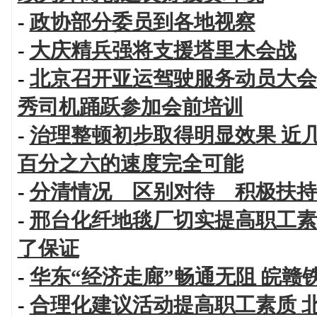
-
政协部分委员到各地视察
-
大庆精兵强将支援塔里木会战
-
北京召开亚运驾驶服务动员大会
秀司机踊跃参加会前培训
-
治理整顿初步取得明显效果 近
百分之六的速度完全可能
-
分清情况 区别对待 积极扶持
-
邢台化纤地毯厂切实提高职工素
了保证
-
华东“经济走廊”畅通无阻 皖赣
-
合理化建议活动提高职工素质 