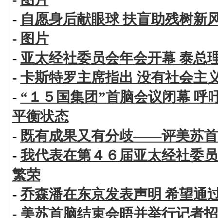
-
自愿身后献眼球 扶盲助残树新
-
图片
-
亚太经社委员会年会开幕 泰总
-
卡斯特罗主席指出 没有社会主
-
“１５国集团”首脑会议闭幕 
平衡状态
-
既有成果又有分歧——评美苏首
-
我代表在第４６届亚太经社委员
繁荣
-
乔森潘在东京发表声明 希望通
-
美苏首脑结束会晤并举行记者招