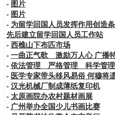
-
图片
-
图片
-
为留学回国人员发挥作用创造条
先后建立留学回国人员工作站
-
西樵山下布匹市场
-
一曲正气歌 激励万人心 广播
-
依法管理 严格管理 科学管理
-
医学专家带头移风易俗 何穆将
-
汉光机械厂制成薄纸复印机
-
太原画院办农村题材画展
-
广州举办全国少儿书画比赛