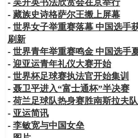
-
吴开英书法欣赏会在京举行
-
藏族史诗格萨尔王搬上屏幕
-
世界女子举重赛落幕 中国选手
刷新
-
世界青年举重赛鸣金 中国选手
-
迎亚运青年礼仪大赛开始
-
世界杯足球赛执法官开始集训
-
聂卫平进入“富士通杯”半决赛
-
荷兰足球队热身赛胜南斯拉夫队
-
亚运简讯
-
李敏宽与中国女垒
-
图片