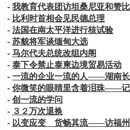
-
我教育代表团访坦桑尼亚和赞比
-
比利时首相会见民德总理
-
法国在南太平洋进行核试验
-
苏貌将军谈缅甸大选
-
马尔代夫总统改组内阁
-
泰下令禁止泰柬边境贸易活动
-
一流的企业一流的人——湖南长
-
你微笑的眼睛里含着泪珠——记
-
创一流的学问
-
３２万次退换
-
以变应变 货畅其流——访福州