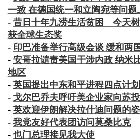
一致 在德国统一和立陶宛等问题
-
昔日十年九涝生活贫困 今天树
获全球生态奖
-
印巴准备举行高级会谈 缓和两
-
安哥拉谴责美国干涉内政 纳米
地区
-
英国提出中东和平进程四点计划
-
戈尔巴乔夫呼吁美企业家向苏投
-
英欢迎伊朗解决拉什迪问题的姿
-
我党友好代表团访问莫桑比克
-
也门总理接见我大使