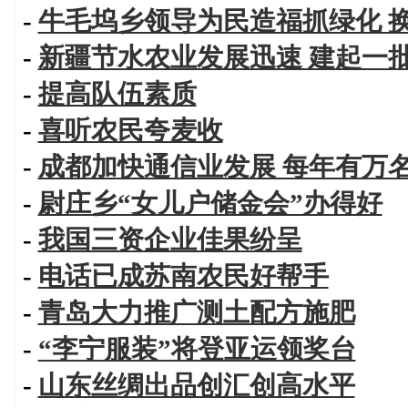
-
牛毛坞乡领导为民造福抓绿化 
-
新疆节水农业发展迅速 建起一
-
提高队伍素质
-
喜听农民夸麦收
-
成都加快通信业发展 每年有万
-
尉庄乡“女儿户储金会”办得好
-
我国三资企业佳果纷呈
-
电话已成苏南农民好帮手
-
青岛大力推广测土配方施肥
-
“李宁服装”将登亚运领奖台
-
山东丝绸出品创汇创高水平