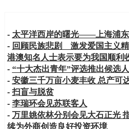
-
太平洋西岸的曙光——上海浦东
-
回顾民族悲剧 激发爱国主义精
港澳知名人士表示要为我国顺利
-
“十大杰出青年”评选推出候选
-
安徽三千万亩小麦丰收 总产可
-
扫盲与脱贫
-
李瑞环会见苏联客人
-
万里姚依林分别会见大石正光 
续为外商创造良好投资环境