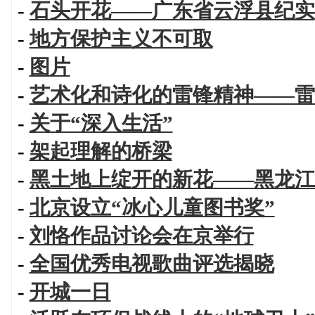
-
石头开花——广东省云浮县纪实
-
地方保护主义不可取
-
图片
-
艺术化和诗化的雷锋精神——雷
-
关于“深入生活”
-
架起理解的桥梁
-
黑土地上绽开的新花——黑龙江
-
北京设立“冰心儿童图书奖”
-
刘恪作品讨论会在京举行
-
全国优秀电视歌曲评选揭晓
-
开城一日