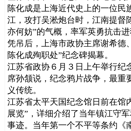
陈化成是上海近代史上的一位民
江，攻打吴淞炮台时，江南提督
亦何妨”的气概，率军英勇抗击
凭吊后，上海市政协主席谢希德
陈化成殉职处”纪念碑揭幕。
江苏省政协６月３日上午举行纪
席孙颔说，纪念鸦片战争，最重
义传统。
江苏省太平天国纪念馆日前在馆
展览”，详细介绍了当年镇江守
事迹。当年第一个不平等条约《