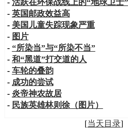
-
活跃在环保战线上的“地球卫士
-
英国邮政效益高
-
美国儿童失踪现象严重
-
图片
-
“所染当”与“所染不当”
-
和“黑道”打交道的人
-
车轮的叠韵
-
成功的尝试
-
炎帝神农故居
-
民族英雄林则徐（图片）
[
当天目录