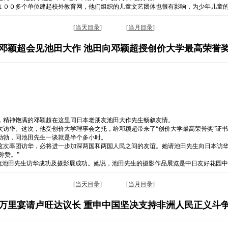
１００多个单位建起校外教育网，他们组织的儿童文艺团体也很有影响，为少年儿童
[
当天目录
] [
当月目录
]
邓颖超会见池田大作 池田向邓颖超授创价大学最高荣誉
，精神饱满的邓颖超在这里同日本老朋友池田大作先生畅叙友情。
次访华。这次，他受创价大学理事会之托，给邓颖超带来了“创价大学最高荣誉奖”证
勃勃，同池田先生一谈就是半个多小时。
这次率团访华，必将进一步加深两国和两国人民之间的友谊。她请池田先生向日本访
称赞。”
祝池田先生访华成功及摄影展成功。她说，池田先生的摄影作品展览是中日友好花园
[
当天目录
] [
当月目录
]
万里宴请卢旺达议长 重申中国坚决支持非洲人民正义斗