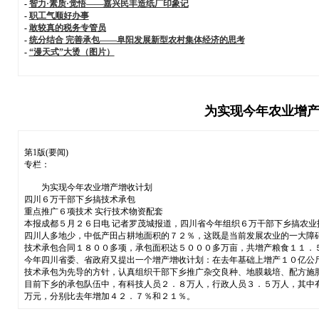
-
智力·素质·觉悟——嘉兴民丰造纸厂印象记
-
职工气顺好办事
-
敢较真的税务专管员
-
统分结合 完善承包——阜阳发展新型农村集体经济的思考
-
“漫天式”大烫（图片）
为实现今年农业增产
第1版(要闻)
专栏：
为实现今年农业增产增收计划
四川６万干部下乡搞技术承包
重点推广６项技术 实行技术物资配套
本报成都５月２６日电 记者罗茂城报道，四川省今年组织６万干部下乡搞农
四川人多地少，中低产田占耕地面积的７２％，这既是当前发展农业的一大障
技术承包合同１８００多项，承包面积达５０００多万亩，共增产粮食１１．
今年四川省委、省政府又提出一个增产增收计划：在去年基础上增产１０亿公
技术承包为先导的方针，认真组织干部下乡推广杂交良种、地膜栽培、配方施
目前下乡的承包队伍中，有科技人员２．８万人，行政人员３．５万人，其中
万元，分别比去年增加４２．７％和２１％。