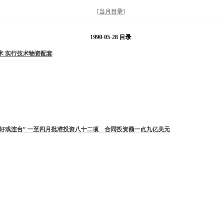
[
当月目录
]
1990-05-28 目录
术 实行技术物资配套
好戏连台” 一至四月批准投资八十二项 合同投资额一点九亿美元