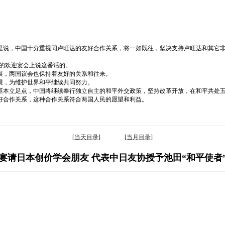
里说，中国十分重视同卢旺达的友好合作关系，将一如既往，坚决支持卢旺达和其它
的欢迎宴会上说这番话的。
展，两国议会也保持着友好的关系和往来。
展，为维护世界和平继续共同努力。
基本立足点，中国将继续奉行独立自主的和平外交政策，坚持改革开放，在和平共处
好合作关系，这种合作关系符合两国人民的愿望和利益。
[
当天目录
] [
当月目录
]
宴请日本创价学会朋友 代表中日友协授予池田“和平使者