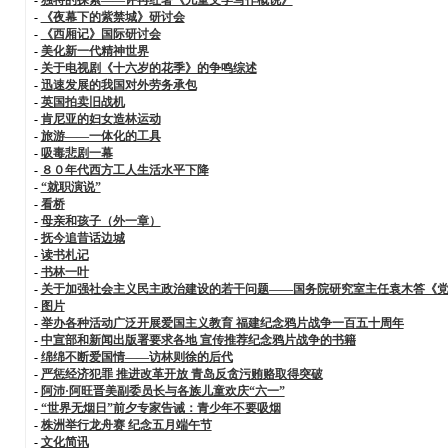
-
《夜幕下的紫禁城》研讨会
-
《西厢记》国际研讨会
-
美化新一代精神世界
-
关于电视剧《十六岁的花季》的争鸣综述
-
迅速发展的我国对外劳务承包
-
英国拍卖旧战机
-
肯尼亚的妇女造林运动
-
旅游——一体化的工具
-
吸毒悲剧一幕
-
８０年代西方工人生活水平下降
-
“就职演说”
-
看桥
-
母亲和孩子（外一章）
-
抚今追昔话边城
-
读书札记
-
书林一叶
-
关于加强社会主义民主政治建设的若干问题——国务院研究室主任袁木答《
-
图片
-
举办各种活动广泛开展爱国主义教育 福建纪念鸦片战争一百五十周年
-
中宣部和新闻出版署要求各地 宣传推荐纪念鸦片战争的书籍
-
绵绵不断爱国情——访林则徐的后代
-
严惩经济犯罪 推进改革开放 青岛反贪污贿赂取得突破
-
阿沛·阿旺晋美副委员长与各族儿童欢庆“六一”
-
“世界无烟日”前夕专家告诫：青少年不要吸烟
-
株洲举行龙舟赛 纪念五月端午节
-
文化简讯