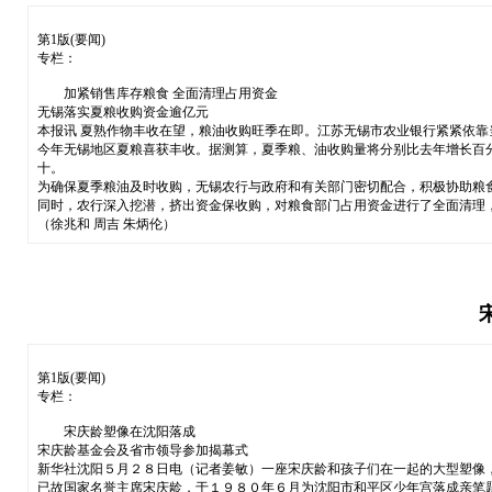
第1版(要闻)
专栏：
加紧销售库存粮食 全面清理占用资金
无锡落实夏粮收购资金逾亿元
本报讯 夏熟作物丰收在望，粮油收购旺季在即。江苏无锡市农业银行紧紧依
今年无锡地区夏粮喜获丰收。据测算，夏季粮、油收购量将分别比去年增长百
十。
为确保夏季粮油及时收购，无锡农行与政府和有关部门密切配合，积极协助粮
同时，农行深入挖潜，挤出资金保收购，对粮食部门占用资金进行了全面清理
（徐兆和 周吉 朱炳伦）
第1版(要闻)
专栏：
宋庆龄塑像在沈阳落成
宋庆龄基金会及省市领导参加揭幕式
新华社沈阳５月２８日电（记者姜敏）一座宋庆龄和孩子们在一起的大型塑像
已故国家名誉主席宋庆龄，于１９８０年６月为沈阳市和平区少年宫落成亲笔题