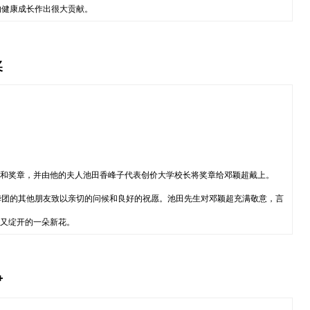
的健康成长作出很大贡献。
奖
书和奖章，并由他的夫人池田香峰子代表创价大学校长将奖章给邓颖超戴上。
华团的其他朋友致以亲切的问候和良好的祝愿。池田先生对邓颖超充满敬意，言
中又绽开的一朵新花。
争