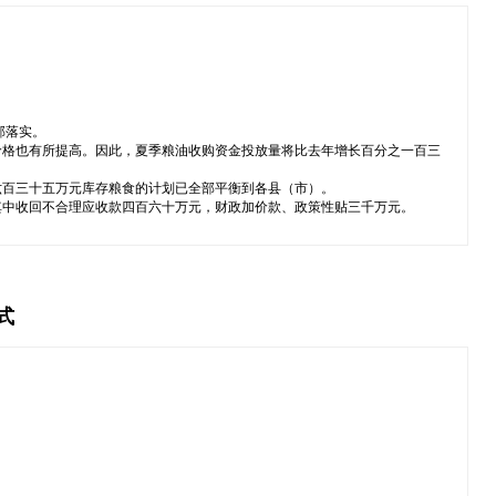
部落实。
价格也有所提高。因此，夏季粮油收购资金投放量将比去年增长百分之一百三
六百三十五万元库存粮食的计划已全部平衡到各县（市）。
其中收回不合理应收款四百六十万元，财政加价款、政策性贴三千万元。
式