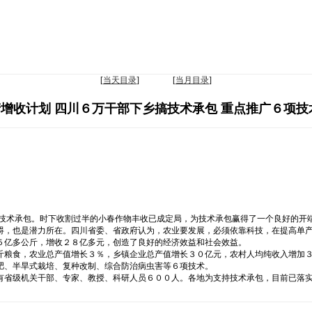
[
当天目录
] [
当月目录
]
增收计划 四川６万干部下乡搞技术承包 重点推广６项技
业技术承包。时下收割过半的小春作物丰收已成定局，为技术承包赢得了一个良好的开
碍，也是潜力所在。四川省委、省政府认为，农业要发展，必须依靠科技，在提高单
５亿多公斤，增收２８亿多元，创造了良好的经济效益和社会效益。
斤粮食，农业总产值增长３％，乡镇企业总产值增长３０亿元，农村人均纯收入增加
肥、半旱式栽培、复种改制、综合防治病虫害等６项技术。
有省级机关干部、专家、教授、科研人员６００人。各地为支持技术承包，目前已落