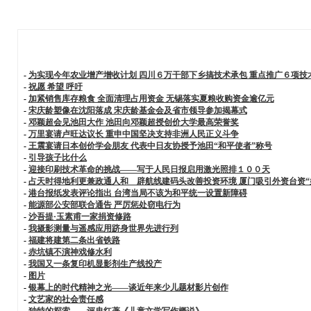
-
为实现今年农业增产增收计划 四川６万干部下乡搞技术承包 重点推广６项技
-
祝愿 希望 呼吁
-
加紧销售库存粮食 全面清理占用资金 无锡落实夏粮收购资金逾亿元
-
宋庆龄塑像在沈阳落成 宋庆龄基金会及省市领导参加揭幕式
-
邓颖超会见池田大作 池田向邓颖超授创价大学最高荣誉奖
-
万里宴请卢旺达议长 重申中国坚决支持非洲人民正义斗争
-
王震宴请日本创价学会朋友 代表中日友协授予池田“和平使者”称号
-
引导孩子比什么
-
迎接印刷技术革命的挑战——写于人民日报启用激光照排１００天
-
占天时得地利更兼政通人和 辟航线建码头改善投资环境 厦门吸引外资台资“
-
港台报纸发表评论指出 台湾当局不该为和平统一设置新障碍
-
能源部公安部联合通告 严厉惩处窃电行为
-
沙吾提·玉素甫一家捐资修路
-
我摄影测量与遥感应用跻身世界先进行列
-
福建将建第二条出省铁路
-
赤坑镇不演神戏修水利
-
我国又一条复印机显影剂生产线投产
-
图片
-
银幕上的时代精神之光——谈近年来少儿题材影片创作
-
文艺家的社会责任感
-
独特的探索——评冉红著《儿童文学写作概说》