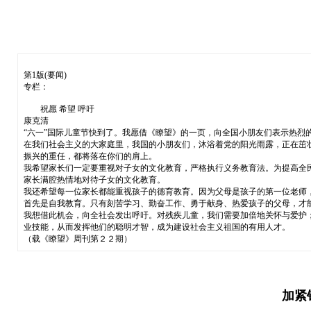
第1版(要闻)
专栏：
祝愿 希望 呼吁
康克清
“六一”国际儿童节快到了。我愿借《瞭望》的一页，向全国小朋友们表示热烈
在我们社会主义的大家庭里，我国的小朋友们，沐浴着党的阳光雨露，正在茁
振兴的重任，都将落在你们的肩上。
我希望家长们一定要重视对子女的文化教育，严格执行义务教育法。为提高全
家长满腔热情地对待子女的文化教育。
我还希望每一位家长都能重视孩子的德育教育。因为父母是孩子的第一位老师
首先是自我教育。只有刻苦学习、勤奋工作、勇于献身、热爱孩子的父母，才
我想借此机会，向全社会发出呼吁。对残疾儿童，我们需要加倍地关怀与爱护
业技能，从而发挥他们的聪明才智，成为建设社会主义祖国的有用人才。
（载《瞭望》周刊第２２期）
加紧