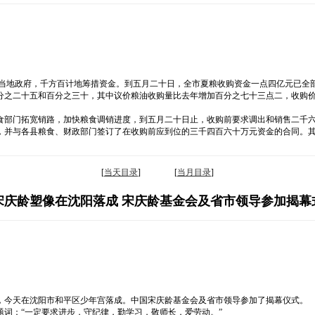
靠当地政府，千方百计地筹措资金。到五月二十日，全市夏粮收购资金一点四亿元已全
分之二十五和百分之三十，其中议价粮油收购量比去年增加百分之七十三点二，收购
食部门拓宽销路，加快粮食调销进度，到五月二十日止，收购前要求调出和销售二千
，并与各县粮食、财政部门签订了在收购前应到位的三千四百六十万元资金的合同。
[
当天目录
] [
当月目录
]
宋庆龄塑像在沈阳落成 宋庆龄基金会及省市领导参加揭幕
，今天在沈阳市和平区少年宫落成。中国宋庆龄基金会及省市领导参加了揭幕仪式。
词：“一定要求进步，守纪律，勤学习，敬师长，爱劳动。”