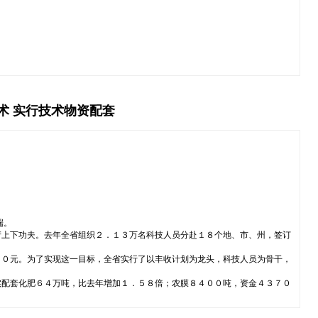
术 实行技术物资配套
端。
产上下功夫。去年全省组织２．１３万名科技人员分赴１８个地、市、州，签订
３０元。为了实现这一目标，全省实行了以丰收计划为龙头，科技人员为骨干，
实配套化肥６４万吨，比去年增加１．５８倍；农膜８４００吨，资金４３７０