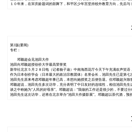
１０年来，在宋庆龄题词的鼓舞下，和平区少年宫坚持校外教育方向，先后与
第1版(要闻)
专栏：
邓颖超会见池田大作
池田向邓颖超授创价大学最高荣誉奖
新华社北京５月２８日电（记者杨子迪）中南海西花厅今天下午充满欢声笑语
作为日本创价学会（日本最大的政治宗教团体）名誉会长，池田先生已是第七
池田先生原来考虑邓颖超年事已高，本想向她授奖之后便告退。但邓颖超兴致
邓颖超说，池田先生多次访华，充分表明了中日友好的连续性，相信池田先生
谈之中称她为“人民的好母亲”。邓颖超说：“我做的工作还是很少的，不要过分
池田先生这次访华，还将在北京举办“池田大作摄影展”。邓颖超以茶代酒，预