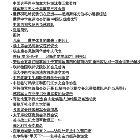
-
中国选手再夺加拿大杯游泳赛五枚奖牌
-
蔡军获世界女子举重赛三枚金牌
-
世界羽毛球优势仍在亚洲——汤姆斯杯尤伯杯小组赛综述
-
世界中学生运动会闭幕 中国队成绩优异
-
中国男排客场再负苏联队
-
亚运简讯
-
图片
-
儿童——世界体育的未来（图片）
-
杨主席会见阿参议院代议长
-
杨主席会见旅阿华侨华人代表
-
理解·友谊·合作——记杨尚昆主席访问阿根廷
-
安理会五常任理事国关于柬问题第四轮磋商结束 重申应达成一项全面政治解
-
联邦德国联邦议院议长会见曾涛
-
我大使向布基纳法索总统递交国书
-
中苏签署卫生和医学科学合作协定
-
中朝签订鸭绿江和图门江水文合作协定
-
阿拉伯紧急首脑会议开幕 巴解向会议提交备忘录揭露以色列当局罪行
-
苏联军人在亚美尼亚遭武装团伙袭击
-
哥伦比亚举行大选 自由党候选人加维里亚当选总统
-
葡萄牙社会党九大闭幕
-
各国议会联盟裁军会议闭幕
-
太平洋经济委员会举行会议
-
英老战士纪念盟军撤退五十年
-
匈牙利社会党易名
-
百年港城活力何来？——访对外开放中的营口市
-
也争待客“甲天下”——桂林市奋力振兴旅游业