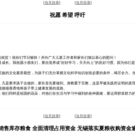
[
当天目录
] [
当月目录
]
祝愿 希望 呼吁
的祝贺！祝你们节日愉快！并向广大儿童工作者和家长们致以衷心的慰问！
壮成长。我祝愿小朋友们，要自觉养成“好好学习，天天向上”的良好习惯。因为你们
民族的文化素质着想，为孩子们充分掌握文化科学知识创造必要的条件，竭尽全力。
，凡是要求孩子去做的，家长首先要做到。身教重于言教，这是早被实践所证明的真
能循循善诱地将孩子带上健康发展的道路。
；他们同样是祖国的花朵，对他们在生活与学习中碰到的各种困难，要运用群策群力
[
当天目录
] [
当月目录
]
销售库存粮食 全面清理占用资金 无锡落实夏粮收购资金