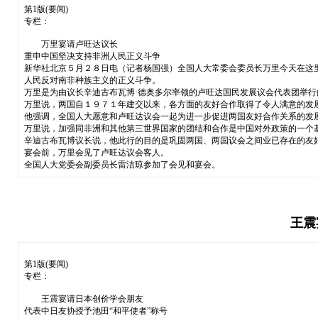
第1版(要闻)
专栏：
万里宴请卢旺达议长
重申中国坚决支持非洲人民正义斗争
新华社北京５月２８日电（记者杨国强）全国人大常委会委员长万里今天在这
人民反对南非种族主义的正义斗争。
万里是为由议长辛迪古布瓦博·德奥多尔率领的卢旺达国民发展议会代表团举行
万里说，两国自１９７１年建交以来，各方面的友好合作取得了令人满意的发
他强调，全国人大愿意和卢旺达议会一起为进一步促进两国友好合作关系的发
万里说，加强同非洲和其他第三世界国家的团结和合作是中国对外政策的一个
辛迪古布瓦博议长说，他此行的目的是巩固两国、两国议会之间业已存在的友
宴会前，万里会见了卢旺达议会客人。
全国人大党委会副委员长雷洁琼参加了会见和宴会。
王震
第1版(要闻)
专栏：
王震宴请日本创价学会朋友
代表中日友协授予池田“和平使者”称号