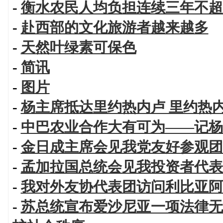
-
衡水农民人均负担连续三年不超
-
赴西部的文化旅游者越来越多
-
天然叶绿素可保色
-
简讯
-
图片
-
杨主席抵达里约热内卢 里约热
-
中巴农业合作大有可为——记杨
-
金日成主席会见我党友好参观团
-
孟加拉国总统会见我投资者代表
-
我对外友协代表团访问利比亚阿
-
苏总统宣布爱沙尼亚一项法律无