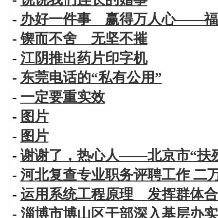
-
办好一件事 赢得万人心——福
-
锲而不舍 无坚不摧
-
江阴推出药片印字机
-
东莞电话的“私有公用”
-
一定要重实效
-
图片
-
图片
-
谢谢了，热心人——北京市“扶
-
河北复查专业职务评聘工作 二
-
运用系统工程原理 发挥群体合
-
淄博市博山区干部深入基层办实