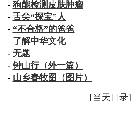
-
狗能检测皮肤肿瘤
-
舌尖“探宝”人
-
“不合格”的爸爸
-
了解中华文化
-
无题
-
钟山行（外一篇）
-
山乡春牧图（图片）
[
当天目录