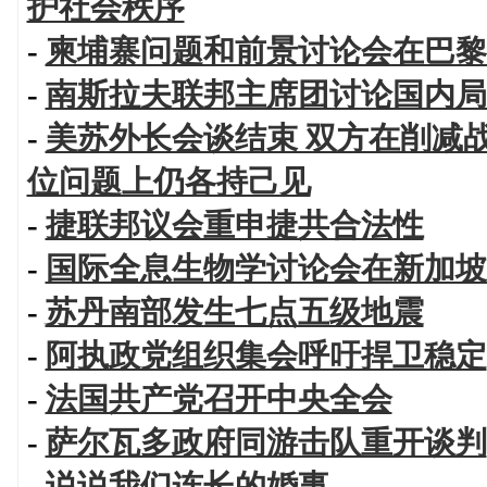
护社会秩序
-
柬埔寨问题和前景讨论会在巴黎
-
南斯拉夫联邦主席团讨论国内局
-
美苏外长会谈结束 双方在削减
位问题上仍各持己见
-
捷联邦议会重申捷共合法性
-
国际全息生物学讨论会在新加坡
-
苏丹南部发生七点五级地震
-
阿执政党组织集会呼吁捍卫稳定
-
法国共产党召开中央全会
-
萨尔瓦多政府同游击队重开谈判
-
说说我们连长的婚事