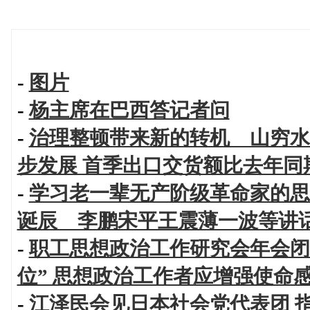
-
图片
-
杨主席在巴西答记者问
-
治理整顿带来新的转机 山穷水
步发展 首季出口交货额比去年同
-
学习老一辈无产阶级革命家的思
诞辰 李鹏宋平王震薄一波等讲
-
职工思想政治工作研究会年会闭幕
位” 思想政治工作者应增强使命
-
江泽民会见日本社会党代表团 