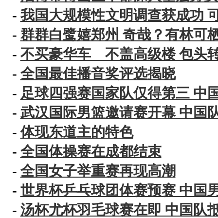
-
我国大规模性文明调查获成功 
-
群群白鹭嬉郑州 奇哉？有林可
-
不买豪华车 不盖高级楼 包头
-
全国最佳播音奖评选揭晓
-
足球四强赛国家队仅得第三 中
-
武汉国际男篮邀请赛开幕 中国
-
体现东道主的特色
-
全国体操赛在成都结束
-
全国女子举重赛再现高潮
-
世界杯乒乓球团体赛预赛 中国
-
汤杯尤杯羽毛球赛在即 中国队