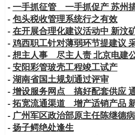
-
一手抓征管 一手抓促产 苏州
-
包头税收管理系统行之有效
-
在开展合理化建议活动中 新汶
-
鸡西职工针对薄弱环节提建议 
-
想主人事 尽主人责 北京电建
-
安阳彩管玻壳工程竣工试产
-
湖南省国土规划通过评审
-
增设服务网点 搞好配套供应 
-
拓宽流通渠道 增产适销产品 
-
广州军区政治部原主任陈继德病
-
扬子鳄绝处逢生