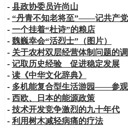
-
县政协委员许尚山
-
“丹青不知老将至”——记共产
-
一个挂着“杜诗”的粮店
-
魏巍幸会“活烈士”（图片）
-
关于农村双层经营体制问题的调
-
记取历史经验 促进稳定发展
-
读《中华文化辞典》
-
多机能复合型生活游园——参观
-
西欧、日本的能源政策
-
技术开发竞争激烈的九十年代
-
利用树木减轻病痛的疗法