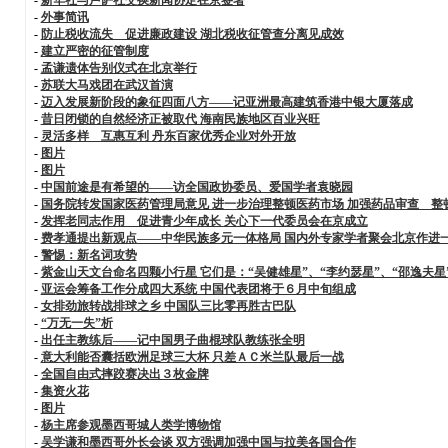
-
外事简讯
-
防止税收流失 促进廉政建设 湖北税收征管查分离见成效
-
建立严密的征管制度
-
孟谦遗体告别仪式在北京举行
-
苏联大马戏团在武汉首演
-
迈入发展新阶段的象征四面八方——记亚洲最高建筑香港中银大厦落成
-
昔日闭锁的自然经济正被取代 海南民族地区百业兴旺
-
灵活多样 互惠互利 丹东百家优秀企业对外开放
-
图片
-
图片
-
中国前途是有希望的——访全国政协委员、爱国学者袁晓园
-
国务院转发国家医药管理局意见 进一步治理整顿医药市场 加强药品审查 整
-
发挥老同志作用 促进青少年成长 关心下一代委员会在京成立
-
费孝通提出新观点——中华民族多元一体格局 国内外专家学者聚会北京作进
-
警惕：新名词攻势
-
紫金山天文台命名四颗小行星 它们是：“吴健雄星”、“李约瑟星”、“邵逸夫星
-
亚运会筹备工作分成四大系统 中国代表团将于６月中旬组成
-
女排劲旅转战排球之乡 中国队三比零再胜古巴队
-
“万无一失”析
-
出任主教练后——记中国男子曲棍球队教练张全明
-
意大利能否囊括欧洲足球三大杯 只差ＡＣ米兰队最后一战
-
全国自由式摔跤赛决出３枚金牌
-
集资火花
-
图片
-
杨主席参观墨西哥城人类学博物馆
-
吴学谦和墨西哥外长会谈 双方强调加强中国与拉美各国合作