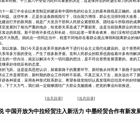
一条基本经验。十三届六中全会为此作出重要的决定，这是保持党的旺盛生命力的具有
为十一届三中全会以来党制定的建设有中国特色的社会主义的基本路线是正确的。这
本利益。这些年来，正是在这条路线指引下，综合国力增强，群众生活得到很大改善
化建设打开的新局面，就是广大党员干部和人民群众紧密联系、团结奋斗所取得的成
甚至发展到了相当严重的地步，给党群关系造成了严重损害。这是当前脱离群众的突
旺发达的表现。新干部有许多优点和长处，但比起老一辈革命者来，他们没有经过战争
作也不大熟悉。因此在一些同志当中，程度不同地存在着群众观点薄弱和脱离群众的倾
去。
，加以发扬。我们今天是在改革开放的条件下进行社会主义现代化建设的。这个形势
关系等多方面的变化，产生了很多新矛盾。党和人民群众的联系也面临着许多有待解
过去的一些办法，就足以解决今天一切问题的想法，是不符合形势发展需要的。老的
是继承好传统应有的态度。
新的飞跃。这是提高思想认识，探索新路子的重要环节。新经验从何而来？新路子如
群众工作是艰苦的，新时期的群众工作同样不容易。不真正深入下去，就永远出不了
开辟各种渠道，采用各种形式联系群众。希望各级党组织认真发现和总结其中的好经
夫，下了大力气，我们就一定能够团结广大群众克服困难，把党的事业向前推进。
[
当天目录
] [
当月目录
]
说 中国开放为中拉经贸注入新活力 中墨经贸合作有新发