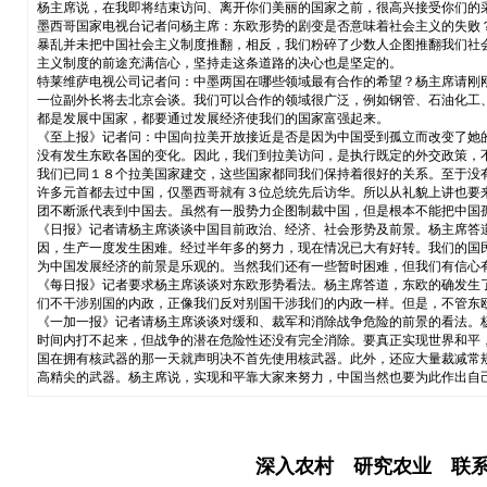
杨主席说，在我即将结束访问、离开你们美丽的国家之前，很高兴接受你们的
墨西哥国家电视台记者问杨主席：东欧形势的剧变是否意味着社会主义的失败
暴乱并未把中国社会主义制度推翻，相反，我们粉碎了少数人企图推翻我们社
主义制度的前途充满信心，坚持走这条道路的决心也是坚定的。
特莱维萨电视公司记者问：中墨两国在哪些领域最有合作的希望？杨主席请刚
一位副外长将去北京会谈。我们可以合作的领域很广泛，例如钢管、石油化工
都是发展中国家，都要通过发展经济使我们的国家富强起来。
《至上报》记者问：中国向拉美开放接近是否是因为中国受到孤立而改变了她
没有发生东欧各国的变化。因此，我们到拉美访问，是执行既定的外交政策，
我们已同１８个拉美国家建交，这些国家都同我们保持着很好的关系。至于没
许多元首都去过中国，仅墨西哥就有３位总统先后访华。所以从礼貌上讲也要
团不断派代表到中国去。虽然有一股势力企图制裁中国，但是根本不能把中国
《日报》记者请杨主席谈谈中国目前政治、经济、社会形势及前景。杨主席答
因，生产一度发生困难。经过半年多的努力，现在情况已大有好转。我们的国
为中国发展经济的前景是乐观的。当然我们还有一些暂时困难，但我们有信心
《每日报》记者要求杨主席谈谈对东欧形势看法。杨主席答道，东欧的确发生
们不干涉别国的内政，正像我们反对别国干涉我们的内政一样。但是，不管东
《一加一报》记者请杨主席谈谈对缓和、裁军和消除战争危险的前景的看法。
时间内打不起来，但战争的潜在危险性还没有完全消除。要真正实现世界和平
国在拥有核武器的那一天就声明决不首先使用核武器。此外，还应大量裁减常
高精尖的武器。杨主席说，实现和平靠大家来努力，中国当然也要为此作出自
深入农村 研究农业 联系