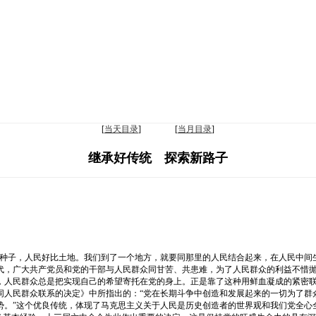
[
当天目录
] [
当月目录
]
继承好传统 探索新路子
种子，人民好比土地。我们到了一个地方，就要同那里的人民结合起来，在人民中间
代，广大共产党员和党的干部与人民群众同甘苦、共患难，为了人民群众的利益不惜
，人民群众总是把实现自己的希望寄托在党的身上。正是靠了这种用鲜血凝成的紧密
同人民群众联系的决定》中所指出的：“党在长期斗争中创造和发展起来的一切为了群
势。”这个优良传统，体现了马克思主义关于人民是历史创造者的世界观和我们党全心