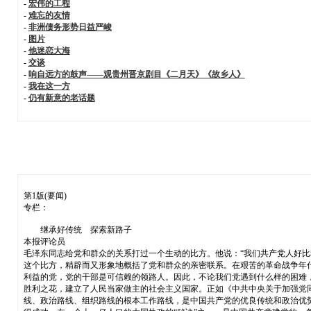
-
宏伟的工程
-
难忘的友情
-
非洲债务形势日益严峻
-
图片
-
他迷恋大海
-
交谈
-
响自远方的鼓声——观贵州晋京剧目《二月天》《故乡人》
-
我在这一方
-
仍有新意的老话题
第1版(要闻)
专栏：
继承好传统 探索新路子
本报评论员
毛泽东同志给党和群众的关系打过一个生动的比方。他说：“我们共产党人好比
这个比方，精辟而又形象地概括了党和群众的亲密联系。在艰苦的革命战争年
利益的党，党的干部是可信赖的领路人。因此，不论我们党遇到什么样的困难
胜利之花，建立了人民当家做主的社会主义国家。正如《中共中央关于加强党
线、政治路线、组织路线的根本工作路线，是中国共产党的优良传统和政治优