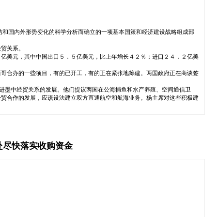
结和国内外形势变化的科学分析而确立的一项基本国策和经济建设战略组成部
经贸关系。
７亿美元，其中中国出口５．５亿美元，比上年增长４２％；进口２４．２亿美
西哥合办的一些项目，有的已开工，有的正在紧张地筹建。两国政府正在商谈签
促进墨中经贸关系的发展。他们提议两国在公海捕鱼和水产养殖、空间通信卫
经贸合作的发展，应该设法建立双方直通航空和航海业务。杨主席对这些积极建
赴尽快落实收购资金