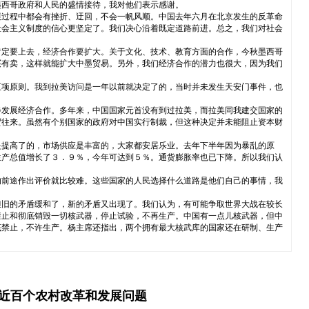
墨西哥政府和人民的盛情接待，我对他们表示感谢。
展过程中都会有挫折、迂回，不会一帆风顺。中国去年六月在北京发生的反革命
社会主义制度的信心更坚定了。我们决心沿着既定道路前进。总之，我们对社会
肯定要上去，经济合作要扩大。关于文化、技术、教育方面的合作，今秋墨西哥
买有卖，这样就能扩大中墨贸易。另外，我们经济合作的潜力也很大，因为我们
五项原则。我到拉美访问是一年以前就决定了的，当时并未发生天安门事件，也
步发展经济合作。多年来，中国国家元首没有到过拉美，而拉美同我建交国家的
贸往来。虽然有个别国家的政府对中国实行制裁，但这种决定并未能阻止资本财
是提高了的，市场供应是丰富的，大家都安居乐业。去年下半年因为暴乱的原
生产总值增长了３．９％，今年可达到５％。通货膨胀率也已下降。所以我们认
的前途作出评价就比较难。这些国家的人民选择什么道路是他们自己的事情，我
但旧的矛盾缓和了，新的矛盾又出现了。我们认为，有可能争取世界大战在较长
禁止和彻底销毁一切核武器，停止试验，不再生产。中国有一点儿核武器，但中
底禁止，不许生产。杨主席还指出，两个拥有最大核武库的国家还在研制、生产
究近百个农村改革和发展问题