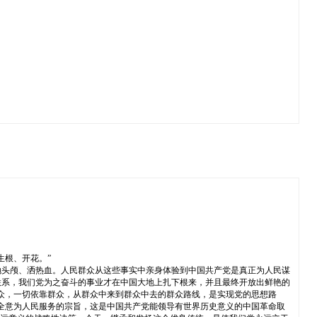
生根、开花。”
抛头颅、洒热血。人民群众从这些事实中亲身体验到中国共产党是真正为人民谋
联系，我们党为之奋斗的事业才在中国大地上扎下根来，并且最终开放出鲜艳的
众，一切依靠群众，从群众中来到群众中去的群众路线，是实现党的思想路
全意为人民服务的宗旨，这是中国共产党能领导有世界历史意义的中国革命取