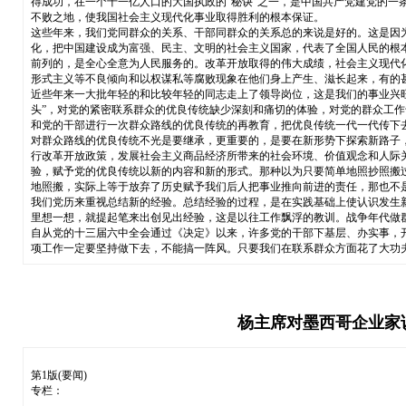
得成功，在一个十一亿人口的大国执政的“秘诀”之一，是中国共产党建党的
不败之地，使我国社会主义现代化事业取得胜利的根本保证。
这些年来，我们党同群众的关系、干部同群众的关系总的来说是好的。这是因
化，把中国建设成为富强、民主、文明的社会主义国家，代表了全国人民的根
前列的，是全心全意为人民服务的。改革开放取得的伟大成绩，社会主义现代
形式主义等不良倾向和以权谋私等腐败现象在他们身上产生、滋长起来，有的
近些年来一大批年轻的和比较年轻的同志走上了领导岗位，这是我们的事业兴
头”，对党的紧密联系群众的优良传统缺少深刻和痛切的体验，对党的群众工
和党的干部进行一次群众路线的优良传统的再教育，把优良传统一代一代传下
对群众路线的优良传统不光是要继承，更重要的，是要在新形势下探索新路子
行改革开放政策，发展社会主义商品经济所带来的社会环境、价值观念和人际
验，赋予党的优良传统以新的内容和新的形式。那种以为只要简单地照抄照搬
地照搬，实际上等于放弃了历史赋予我们后人把事业推向前进的责任，那也不
我们党历来重视总结新的经验。总结经验的过程，是在实践基础上使认识发生
里想一想，就提起笔来出创见出经验，这是以往工作飘浮的教训。战争年代做
自从党的十三届六中全会通过《决定》以来，许多党的干部下基层、办实事，
项工作一定要坚持做下去，不能搞一阵风。只要我们在联系群众方面花了大功
杨主席对墨西哥企业家
第1版(要闻)
专栏：