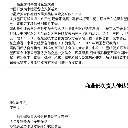
杨主席对墨西哥企业家说
中国开放为中拉经贸注入新活力
中墨经贸合作有新发展贸易额为建交时的１５倍
本报墨西哥城５月１６日电 记者张德真、郭伟成报道：杨主席今天在这里向
分，要坚定不移地长期坚持下去。
墨西哥企业家国际事务委员会今天举行早餐会欢迎杨主席访问。杨主席在会上
他说，中国的对外开放政策为中拉经贸关系注入了新的活力。迄今，中国已同
元，增长１０％。在经济技术合作方面双方在承包工程、劳务合作、技术转让
杨主席说，中墨的经贸合作也有了新的发展。１９８９年两国贸易额为１．９
署两国经济合作协定，以推动两国经济合作的新发展。中拉、中墨经贸关系有
墨西哥企业家国际事务委员会墨中委员会主席马里奥·阿维德罗和墨西哥全国
星、石油化工、钢铁、机械、机床、精密机器以及草药的开发、纺织和服装工
议表示赞赏，并希望双方有关部门进行直接磋商。
商业部负责人传达
第1版(要闻)
专栏：
商业部负责人传达国务院指示精神
今年夏粮要力争多购多储
各地要全力以赴尽快落实收购资金