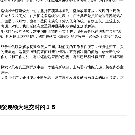
深远意义的战略性决策。今天，继承和发扬这个优良传统，是使我们党永远立于
条路线以经济建设为中心，坚持四项基本原则，坚持改革开放，实现四个现代
，广大人民很高兴。在贯彻这条路线的过程中，广大共产党员和党的干部是站在
果。但是，很可惜，也有一些同志淡忘了党的优良传统。官僚主义、主观主义、
出表现。对此，我们必须高度重视并且采取各种措施加以解决。
年代血与火的考验，对中国的国情也不大了解，没有亲身吃过脱离群众的“苦
向。针对以上这些问题，我们在落实《决定》的过程中，必须对全体共产党员
和战争年代以及解放初期有很大不同。我们党的工作条件变了，任务也变了。实
决的新课题。这就要求我们要面对新的情况，研究解决新的问题，创造新的经
工作方式和工作方法，有些还能适应新的形势，有些已经很难再用了。原封不动
何探索？只有真正到群众中去，才能有所收获。走马看花地跑几趟，关在办公室
新经验。
验，及时推广，并且使之不断完善，以丰富和发展党的联系群众的优良传统。这
展贸易额为建交时的１５