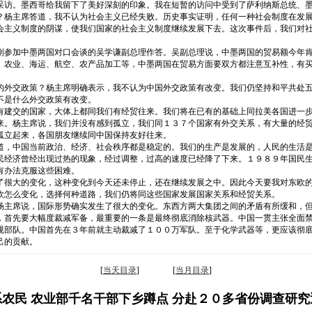
采访。墨西哥给我留下了美好深刻的印象。我在短暂的访问中受到了萨利纳斯总统、
？杨主席答道，我不认为社会主义已经失败。历史事实证明，任何一种社会制度在发
会主义制度的阴谋，使我们国家的社会主义制度继续发展下去。这次事件后，我们对
刚参加中墨两国对口会谈的吴学谦副总理作答。吴副总理说，中墨两国的贸易额今年
、农业、海运、航空、农产品加工等，中墨两国在贸易方面要双方都注意互补性，有
的外交政策？杨主席明确表示，我不认为中国外交政策有改变。我们仍坚持和平共处
不是什么外交政策有改变。
有建交的国家，大体上都同我们有经贸往来。我们将在已有的基础上同拉美各国进一
来。杨主席说，我们并没有感到孤立，我们同１３７个国家有外交关系，有大量的经
孤立起来，各国朋友继续同中国保持友好往来。
道，中国当前政治、经济、社会秩序都是稳定的。我们的生产是发展的，人民的生活
民经济曾经出现过热的现象，经过调整，过高的速度已经降了下来。１９８９年国民
有办法克服这些困难。
了很大的变化，这种变化到今天还未停止，还在继续发展之中。因此今天要我对东欧
欧怎么变化，选择何种道路，我们仍将同这些国家发展国家关系和经贸关系。
杨主席说，国际形势确实发生了很大的变化。东西方两大集团之间的矛盾有所缓和，
，首先要大幅度裁减军备，最重要的一条是最终彻底消除核武器。中国一贯主张全面
规部队。中国首先在３年前就主动裁减了１００万军队。至于化学武器等，更应该彻
己的贡献。
[
当天目录
] [
当月目录
]
农民 农业部千名干部下乡蹲点 分赴２０多省份调查研