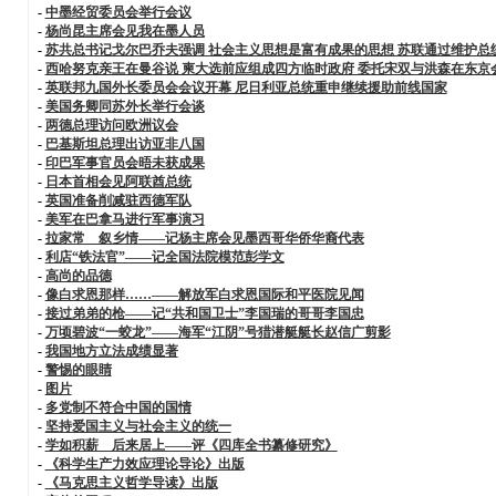
-
中墨经贸委员会举行会议
-
杨尚昆主席会见我在墨人员
-
苏共总书记戈尔巴乔夫强调 社会主义思想是富有成果的思想 苏联通过维护总
-
西哈努克亲王在曼谷说 柬大选前应组成四方临时政府 委托宋双与洪森在东京
-
英联邦九国外长委员会会议开幕 尼日利亚总统重申继续援助前线国家
-
美国务卿同苏外长举行会谈
-
两德总理访问欧洲议会
-
巴基斯坦总理出访亚非八国
-
印巴军事官员会晤未获成果
-
日本首相会见阿联酋总统
-
英国准备削减驻西德军队
-
美军在巴拿马进行军事演习
-
拉家常 叙乡情——记杨主席会见墨西哥华侨华裔代表
-
利店“铁法官”——记全国法院模范彭学文
-
高尚的品德
-
像白求恩那样……——解放军白求恩国际和平医院见闻
-
接过弟弟的枪——记“共和国卫士”李国瑞的哥哥李国忠
-
万顷碧波“一蛟龙”——海军“江阴”号猎潜艇艇长赵信广剪影
-
我国地方立法成绩显著
-
警惕的眼睛
-
图片
-
多党制不符合中国的国情
-
坚持爱国主义与社会主义的统一
-
学如积薪 后来居上——评《四库全书纂修研究》
-
《科学生产力效应理论导论》出版
-
《马克思主义哲学导读》出版