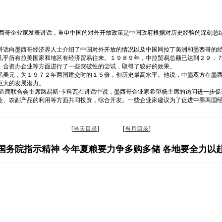
墨西哥企业家发表讲话，重申中国的对外开放政策是中国政府根据对历史经验的深刻总
讲话向墨西哥经济界人士介绍了中国对外开放的情况以及中国同拉丁美洲和墨西哥的
几乎所有拉美国家和地区有经济贸易往来。１９８９年，中拉贸易总额已达到２９．
、合资办企业等方面进行了一些突破性的尝试，取得了较好的效果。
亿美元，为１９７２年两国建交时的１５倍，创历史最高水平。他说，中墨双方在墨
巨大的发展潜力。
制造商联合会主席路易斯·卡科瓦在讲话中说，墨西哥企业家希望杨主席的访问进一步
业、农副产品的利用等方面共同投资，综合开发。一些企业家建议为了促进中墨两国
[
当天目录
] [
当月目录
]
国务院指示精神 今年夏粮要力争多购多储 各地要全力以