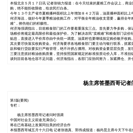
本报北京５月１７日讯 记者张锦力报道：在今天结束的夏粮工作会议上，商
购，绝不能拒收限收，给农民打白条。
今年１３个主产省市夏粮播种面积比上年增加８４２万亩，油菜播种面积比上
何济海说，做好今年夏季粮油收购工作，对平衡全年粮油收支需要，赢得全年粮
难”，挫伤他们的积极性。
何济海强调指出，目前粮食部门的工作要着重落实三点。首先要力争多购，保
场粮价将规定最高限价和最低保护价。为了解决农民“卖粮难”和粮食部门议
贴息，直接进入平价库存由中央统一调度。油菜籽也要继续按定购价敞开收购
其次要尽快落实收购资金。何济海要求各地粮食部门要主动与银行联系，抓紧
款和银行贷款要实行严格管理，绝不许挤占挪用。对收购资金要层层负责，发
三要注意抓好粮油收购质量，坚持按照国家规定的标准按质论价入库，不准抬
谈到目前各地仓容不足问题，何济海指出，各部门应协同努力，加紧腾仓、并
杨主席答墨西哥记者
第1版(要闻)
专栏：
杨主席答墨西哥记者问时强调
中国对社会主义前途充满信心
将在已有基础上发展同拉美的经济合作
本报墨西哥城五月十六日电 记者张德真、郭伟成报道：杨尚昆主席今天下午