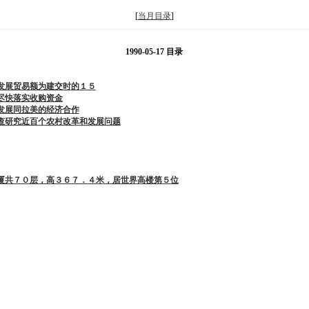
[
当月目录
]
1990-05-17 目录
发展贸易额为建交时的１５
尽快落实收购资金
发展同拉美的经济合作
查研究近百个农村改革和发展问题
大厦共７０层，高３６７．４米，居世界高楼第５位