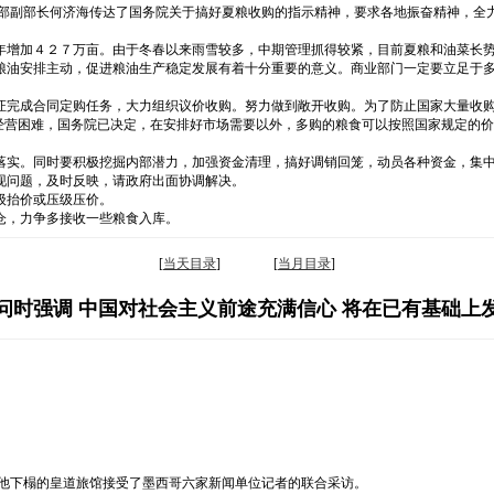
业部副部长何济海传达了国务院关于搞好夏粮收购的指示精神，要求各地振奋精神，全
年增加４２７万亩。由于冬春以来雨雪较多，中期管理抓得较紧，目前夏粮和油菜长
油安排主动，促进粮油生产稳定发展有着十分重要的意义。商业部门一定要立足于多购
证完成合同定购任务，大力组织议价收购。努力做到敞开收购。为了防止国家大量收购
价经营困难，国务院已决定，在安排好市场需要以外，多购的粮食可以按照国家规定的
。
落实。同时要积极挖掘内部潜力，加强资金清理，搞好调销回笼，动员各种资金，集
现问题，及时反映，请政府出面协调解决。
级抬价或压级压价。
仓，力争多接收一些粮食入库。
[
当天目录
] [
当月目录
]
问时强调 中国对社会主义前途充满信心 将在已有基础上
在他下榻的皇道旅馆接受了墨西哥六家新闻单位记者的联合采访。