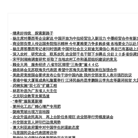
-
继承好传统 探索新路子
-
杨主席对墨西哥企业家说 中国开放为中拉经贸注入新活力 中墨经贸合作有新
-
商业部负责人传达国务院指示精神 今年夏粮要力争多购多储 各地要全力以赴
-
杨主席答墨西哥记者问时强调 中国对社会主义前途充满信心 将在已有基础上
-
深入农村 研究农业 联系农民 农业部千名干部下乡蹲点 分赴２０多省份调
-
宋平到湖南调查研究 听取了当地农村工作和基层组织建设的意见
-
顾全大局 服务经济 八省市区清理“三角债”逾４４亿
-
姚依林会见苏联海关代表团 希望中苏海关总署增加来往加强合作
-
美政府竟按国会要求发布公告干涉中国内政 我外交部发言人表示强烈抗议
-
香港中银大厦落成典礼隆重举行 江泽民杨尚昆李鹏陈云李先念等题词祝贺 
-
武钢实施“双七百”扩建工程
-
林若补选为广东省人大主任
-
北京职业教育发展迅速
-
“奉帮”服装逐新潮
-
莱州化工总厂精心增产专用肥
-
陇南荒坡出现万亩桔园
-
农业升温农民高兴 再上台阶任务艰巨 农业部举行劳模座谈会
-
外交部发言人评印巴边境局势
-
澳大利亚政府重申对中国学生的退款态度
-
马里国民议会代表团将访华
-
新华社与卢萨社交换新闻协定在京签署