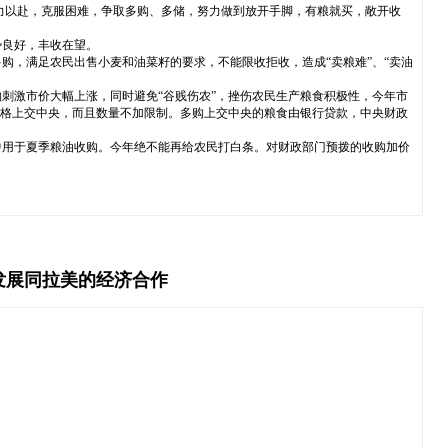
力以赴，克服困难，争取多购、多储，努力做到放开手脚，有粮就买，敞开收
势良好，丰收在望。
，满足农民出售小麦和油菜籽的要求，不能限收拒收，造成“卖粮难”、“卖油
刺激市价大幅上涨，同时避免“谷贱伤农”，挫伤农民生产粮食积极性，今年市
价格上交中央，而且数量不加限制。多购上交中央的粮食由银行贷款，中央财政
中用于夏季粮油收购。今年绝不能再给农民打白条。对财政部门预拨的收购加价
发展同拉美的经济合作