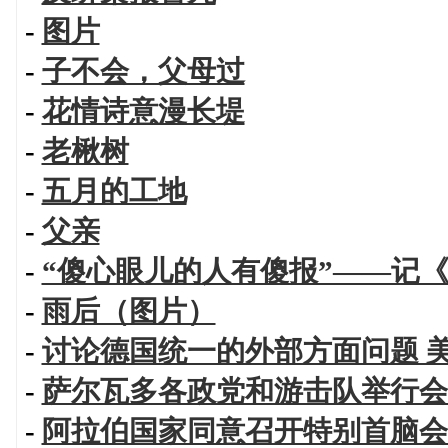
-
图片
-
子不会，父母过
-
花情诗意漫长堤
-
老楸树
-
五月的工地
-
父亲
-
“傻心眼儿的人有傻报”——记
-
雨后（图片）
-
讨论德国统一的外部方面问题 
-
萨尔瓦多各政党和游击队举行会
-
阿拉伯国家同意召开特别首脑会