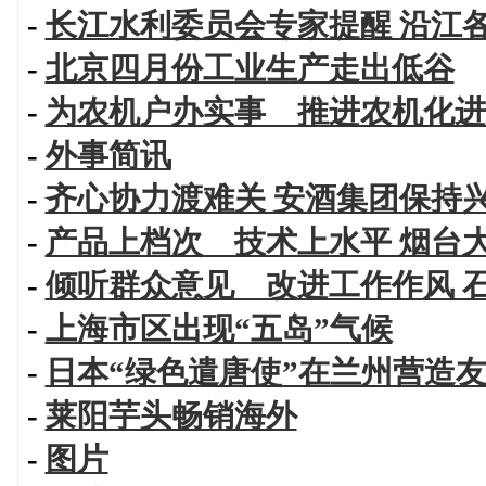
-
长江水利委员会专家提醒 沿江
-
北京四月份工业生产走出低谷
-
为农机户办实事 推进农机化进
-
外事简讯
-
齐心协力渡难关 安酒集团保持
-
产品上档次 技术上水平 烟台
-
倾听群众意见 改进工作作风 
-
上海市区出现“五岛”气候
-
日本“绿色遣唐使”在兰州营造
-
莱阳芋头畅销海外
-
图片