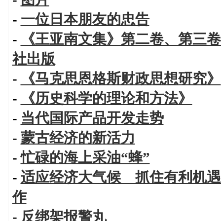
-
一位日本朋友的忠告
-
《王亚南文集》第二卷、第三卷
社出版
-
《马克思恩格斯财政思想研究》
-
《历史科学的理论和方法》
-
当代国际产品开发走势
-
蒙古经济的新活力
-
忙碌的海上采油“蜂”
-
适应经济大气候 抓住有利机遇
作
-
反绑架报警丸