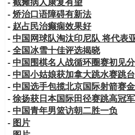
-
截瘫病人康复有望
-
矫治口语障碍有新法
-
赵占民治癫痫效果好
-
中国网球队淘汰印尼队 将代表
-
全国冰雪十佳评选揭晓
-
中国围棋名人战循环圈赛初见分
-
中国小姑娘获加拿大跳水赛跳台
-
中国选手包揽北京国际射箭赛金
-
徐扬获日本国际田径赛跳高冠军
-
中国青年男篮访朝二胜一负
-
图片
-
图片