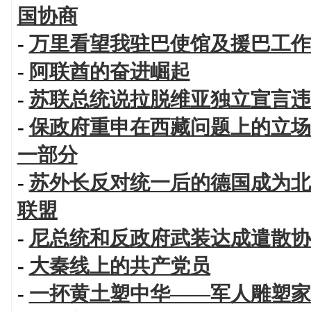
国协商
-
万里看望我驻巴使馆及援巴工作
-
阿联酋的奋进崛起
-
苏联总统说拉脱维亚独立宣言违
-
保政府重申在西藏问题上的立场
一部分
-
苏外长反对统一后的德国成为北
联盟
-
尼总统和反政府武装达成遣散协
-
大秦线上的共产党员
-
一抔黄土塑中华——军人雕塑家