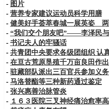
-
图片
-
营养专家建议运动员科学用膳
-
健美好手荟萃春城一展英姿 两
-
“我们交个朋友吧”——李泽民
-
书记夫人的牢骚话
-
共青团中央要求各级团组织 认
-
在亘古荒原垦殖千万亩良田作出
-
驻藏部队派出三百官兵参加义务
-
马洛替酯等三种新药通过鉴定
-
张兴惠善治脉管炎
-
１６３医院三叉神经痛治愈率高