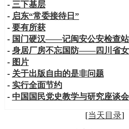
-
三下基层
-
启东“常委接待日”
-
要有所获
-
国门硬汉——记闽安公安检查站
-
身居厂房不忘国防——四川省女
-
图片
-
关于出版自由的是非问题
-
实行全面节约
-
中国国民党史教学与研究座谈会
[
当天目录