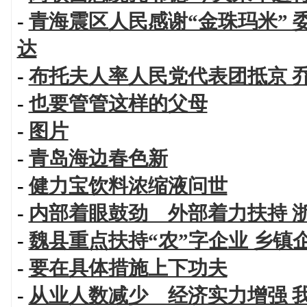
-
青海震区人民感谢“金珠玛米”
达
-
布托夫人率人民党代表团抵京 
-
也要管管这样的父母
-
图片
-
青岛海边春色新
-
健力宝饮料浓缩液问世
-
内部着眼鼓劲 外部着力扶持 
-
魏县重点扶持“农”字企业 乡镇
-
要在具体措施上下功夫
-
从业人数减少 经济实力增强 