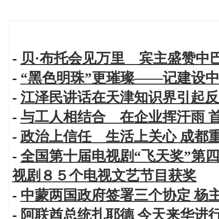
-
贝·布托会见万里 宾主盛赞中
-
“黑色明珠”更璀璨——记建设
-
江泽民讲话在天津知识界引起反
-
与工人相结合 在企业挥汗雨 
-
政治上信任 生活上关心 成都
-
全国第十届电视剧“飞天奖”第四
视剧８５个电视文艺节目获奖
-
中蒙两国政府签署三个协定 杨
-
阿联酋总统扎耶德 今天来华进