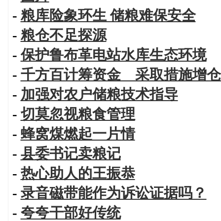
-
粮库险象环生 储粮难保安全
-
粮仓不足探源
-
保护鲁布革电站水库生态环境
-
千方百计筹资金 采取措施增仓
-
加强对农户储粮技术指导
-
切莫忽视粮食管理
-
蜂窝煤燃起一片情
-
县委书记卖粮记
-
热心助人的王振恭
-
录音磁带能作为诉讼证据吗？
-
夸夸干部好传统