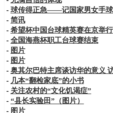
-
球传得正急——记国家男女手球
-
简讯
-
希望杯中国台球精英赛在京举行
-
全国海燕杯职工台球赛结束
-
图片
-
图片
-
奥其尔巴特主席谈访华的意义 
-
几本“翻检家底”的小书
-
关注农村的“文化饥渴症”
-
“县长实验田”（图片）
-
图片