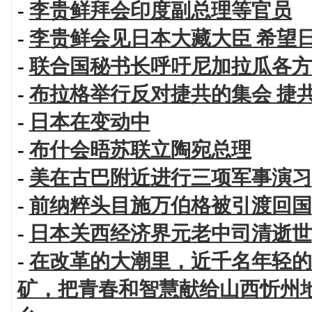
-
李贵鲜拜会印度副总理等官员
-
李贵鲜会见日本大藏大臣 希望
-
联合国秘书长呼吁尼加拉瓜各方
-
布拉格举行反对捷共的集会 捷
-
日本在变动中
-
布什会晤苏联立陶宛总理
-
美在古巴附近进行三项军事演习
-
前纳粹头目施万伯格被引渡回国
-
日本关西经济界元老中司清逝世
-
在改革的大潮里，近千名年轻的
矿，把青春和智慧献给山西忻州