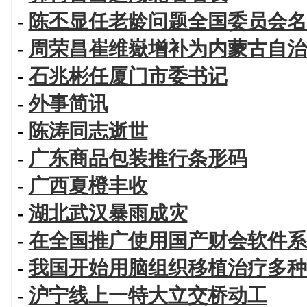
-
陈丕显任老龄问题全国委员会名
-
周荣昌崔维嶽增补为内蒙古自治
-
石兆彬任厦门市委书记
-
外事简讯
-
陈涛同志逝世
-
广东商品包装推行条形码
-
广西夏橙丰收
-
湖北武汉暴雨成灾
-
在全国推广使用国产财会软件系
-
我国开始用脑组织移植治疗多种
-
沪宁线上一特大立交桥动工