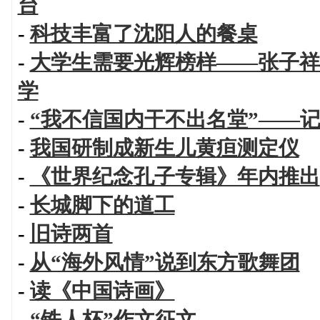
台
-
科技丰富了沈阳人的餐桌
-
大学生需要光辉榜样——张子祥
学
-
“我不信国内干不出名堂”——
-
我国研制成新生儿黄疸测定仪
-
《世界纪念孔子专辑》年内推出
-
长城脚下的道工
-
旧诗两首
-
从“海外风情”说到东方歌舞团
-
读《中国诗画》
-
“铁人杯”作文征文