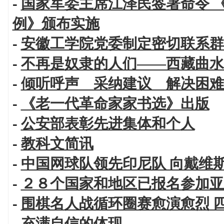
-
国家军委主席江泽民签署命令 
例》颁布实施
-
安徽工学院党委制定密切联系群
-
不再是奴隶的人们——西藏曲水
-
倾听呼声 采纳建议 解决困难
-
《老一代革命家家书选》出版
-
公安部表彰先进集体和个人
-
教科文简讯
-
中国网球队领先印尼队 向戴维
-
２８个国家和地区已报名参加亚
-
围棋名人战循环圈赛愈演愈烈 
-
充满自信的体现