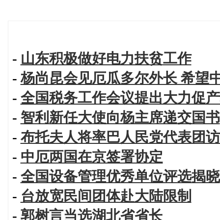
-
山东积极做好电力扶贫工作
-
杨尚昆会见厄瓜多尔外长 希望
-
全国税务工作会议提出大力促产
-
智利新任大使向杨主席递交国书
-
布托夫人将率巴人民党代表团访
-
中厄两国在京签署协定
-
全国设备管理优秀单位评选揭晓
-
台放宽民间团体赴大陆限制
-
郭树言当选湖北省省长