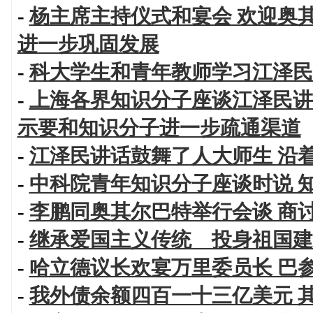
-
杨主席主持仪式和宴会 欢迎奥
进一步巩固发展
-
科大学生和青年教师学习江泽民
-
上海各界知识分子座谈江泽民讲
示要和知识分子进一步疏通渠道
-
江泽民讲话鼓舞了人大师生 沿
-
中科院青年知识分子座谈时说 
-
李鹏同奥其尔巴特举行会谈 商
-
继承爱国主义传统 投身祖国建
-
哈立德议长欢宴万里委员长 巴
-
我外债余额四百一十三亿美元 