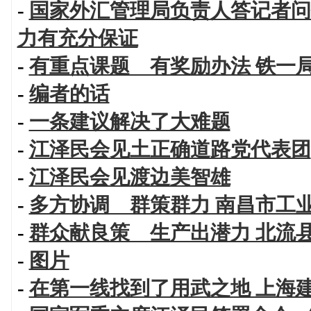
-
国家外汇管理局负责人答记者问
力有充分保证
-
有重点课题 有奖励办法 铁一
-
编者的话
-
一条建议解决了大难题
-
江泽民会见土正确道路党代表团
-
江泽民会见渡边美智雄
-
多方协调 群策群力 南昌市工
-
群众献良策 生产出潜力 北流
-
图片
-
在第一线找到了用武之地 上海