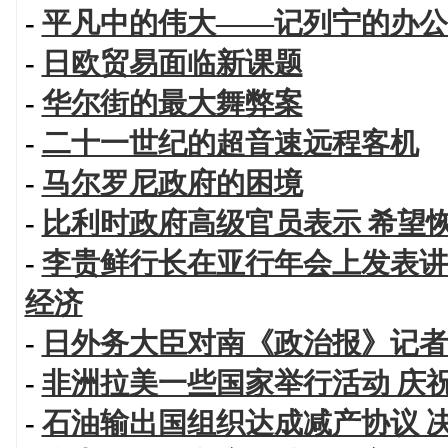
-
平凡中的伟大——记列宁的办公
-
日欧贸易面临新课题
-
华尔街的最大舞弊案
-
二十一世纪的超音速远程客机
-
马尔罗尼政府的困境
-
比利时政府高级官员表示 希望
-
李贵鲜行长在亚行年会上发表讲
经济
-
日外务大臣对南《政治报》记者
-
非洲拉美一些国家举行活动 庆
-
石油输出国组织达成减产协议 