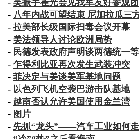
-
吴振宇崔光会见我军友好参观团
-
八年内战可望结束 尼加拉瓜三
-
拉美部长级国际扫毒会议开幕
-
美法领导人讨论欧洲局势
-
民德发表政府声明谈两德统一等
-
乍得利比亚再次发生武装冲突
-
菲决定与美谈美军基地问题
-
以色列飞机空袭巴游击队基地
-
越南否认允许美国使用金兰湾
-
图片
-
先抓“龙头”——汽车工业如何
-
“冷”“热”之后看海南