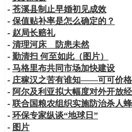
-
苍溪县制止早婚初见成效
-
保值贴补率是怎么确定的？
-
赵局长赔礼
-
清理河床 防患未然
-
勤清扫 何至如此（图片）
-
马格里布共同市场加快建设
-
庄稼汉之苦有谁知——可可价格
-
阿尔及利亚拟大幅度对外开放经
-
联合国粮农组织实施防治杀人蜂
-
环保专家纵谈“地球日”
-
图片