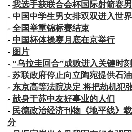
-
我选手获联合会杯国际射箭赛男
-
中国中学生男女排双双进入世界
-
全国举重锦标赛结束
-
中国杯体操赛月底在京举行
-
图片
-
“乌拉圭回合”成败进入关键时
-
苏联政府停止向立陶宛提供石油
-
东京高等法院决定 将把劫机犯
-
献身于苏中友好事业的人们
-
民德政治经济刊物《地平线》载
分