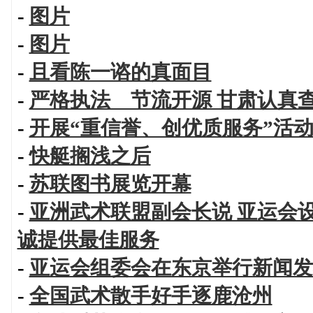
-
图片
-
图片
-
且看陈一谘的真面目
-
严格执法 节流开源 甘肃认真
-
开展“重信誉、创优质服务”活
-
快艇搁浅之后
-
苏联图书展览开幕
-
亚洲武术联盟副会长说 亚运会
诚提供最佳服务
-
亚运会组委会在东京举行新闻发
-
全国武术散手好手逐鹿沧州