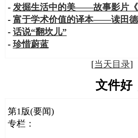
-
发掘生活中的美——故事影片《
-
富于学术价值的译本——读田德
-
话说“翻坎儿”
-
珍惜蔚蓝
[
当天目录
文件好
第1版(要闻)
专栏：