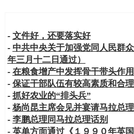
-
文件好，还要落实好
-
中共中央关于加强党同人民群众
年三月十二日通过）
-
在粮食增产中发挥骨干带头作用
-
保证干部队伍有较高素质和合理
-
抓好农业的“排头兵”
-
杨尚昆主席会见并宴请马拉总理
-
李鹏总理同马拉总理话别
-
英单方面通过《１９９０年英国