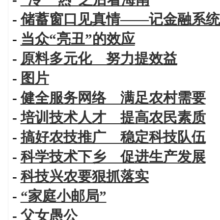
-
储蓄窗口见真情——记金融系统
-
当众“亮丑”的效应
-
原料多元化 努力提效益
-
图片
-
健全服务网络 满足农村需要
-
培训技术人才 提高农民素质
-
搞好农技推广 稳定科技队伍
-
科学技术下乡 促进生产发展
-
科技兴农要狠抓落实
-
“家庭小邮局”
-
父女愚公