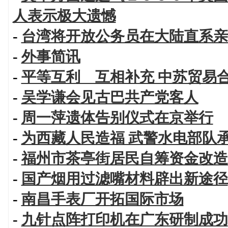
人表示极大遗憾
-
台湾将开放公务员在大陆直系亲
-
外事简讯
-
平等互利 互相补充 中苏贸易
-
吴学谦会见古巴共产党客人
-
周一萍遗体告别仪式在京举行
-
为西藏人民造福 武警水电部队
-
福州市茶亭街居民自筹资金改造
-
国产烟用过滤嘴材料辟出新途径
-
南昌手表厂开拓国际市场
-
九针点阵打印机在广东研制成功