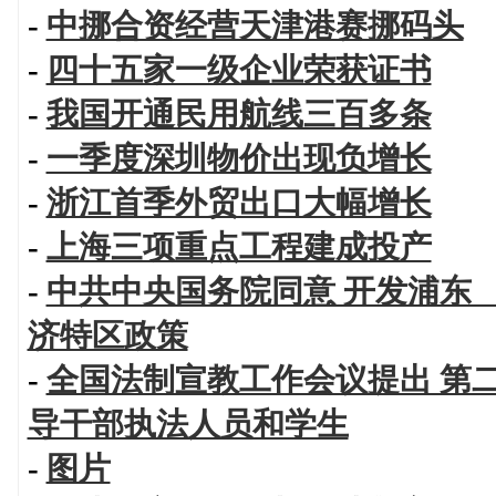
-
中挪合资经营天津港赛挪码头
-
四十五家一级企业荣获证书
-
我国开通民用航线三百多条
-
一季度深圳物价出现负增长
-
浙江首季外贸出口大幅增长
-
上海三项重点工程建成投产
-
中共中央国务院同意 开发浦东
济特区政策
-
全国法制宣教工作会议提出 第
导干部执法人员和学生
-
图片