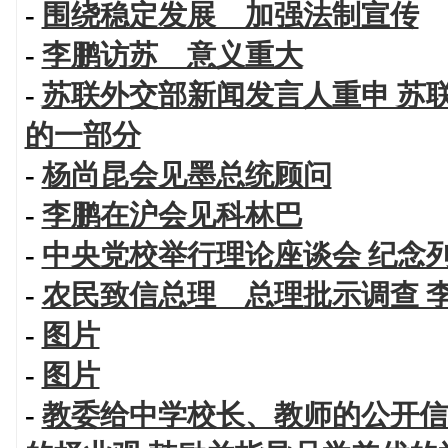
-
围绕稳定发展 加强法制宣传
-
李鹏访苏 意义重大
-
苏联外交部新闻发言人重申 苏
的一部分
-
杨尚昆会见墨总统顾问
-
李鹏在沪会见科林巴
-
中央党校举行理论座谈会 纪念
-
农民致信总理 总理批示调查 
-
图片
-
图片
-
教委给中学校长、教师的公开信