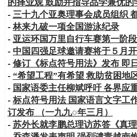
的择业观 鼓励并指导品学兼优的
-
三十九个亚奥理事会成员组织 
-
林来九破一项全国游泳纪录
-
亚运环国万里自行车赛第一阶段
-
中国四强足球邀请赛将于５月开
-
修订《标点符号用法》发布 即
-
“希望工程”有希望 救助贫困
-
国家语委主任柳斌呼吁 各界应
-
标点符号用法 国家语言文字工
订发布 （一九九○年三月）
-
苏外长就李鹏总理访苏答《真理
-
乔森潘发表声明 强烈谴责越南