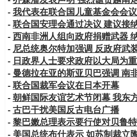
-
我代表在联合国儿童基金会会议
-
联合国安理会通过决议 建议接
-
西南非洲人组向政府捐赠武器 
-
尼总统奥尔特加强调 反政府武
-
日政界人士要求政府以大局为重
-
曼德拉在亚的斯亚贝巴强调 南
-
联合国裁军会议在日本开幕
-
朝鲜国际友谊艺术节闭幕 我东
-
古巴干扰美国反古电台广播
-
黎巴嫩总理表示要行使对贝鲁特
-
美国总统布什表示 如苏制裁立