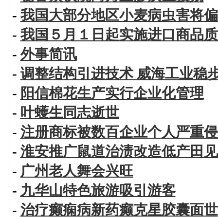
-
我国大部分地区小麦病虫害将偏
-
我国５月１日起实施进口商品质
-
外事简讯
-
调整结构引进技术 威海工业稳
-
阳信棉花生产实行企业化管理
-
叶蠖生同志逝世
-
注册商标被数百企业个人严重侵权
-
淮安推广鼠道治渍改造低产田见
-
广州老人舞会兴旺
-
九华山特色旅游吸引游客
-
治疗癫痫病新药癫克星胶囊面世