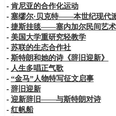
-
肯尼亚的合作化运动
-
塞缪尔·贝克特——本世纪现代
-
捷斯挂毯——塞内加尔民间艺术
-
美国大学重研究轻教学
-
苏联的生态合作社
-
斯特朗和她的诗《辞旧迎新》
-
人生多唱正气歌
-
“金马”人物特写征文启事
-
辞旧迎新
-
迎新辞旧——与斯特朗对诗
-
红帆船