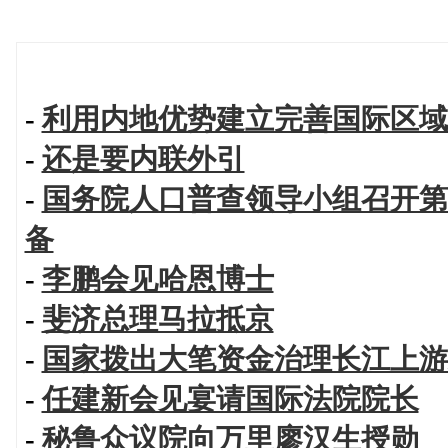
-
利用内地优势建立完善国际区域
-
还是要内联外引
-
国务院人口普查领导小组召开第
备
-
李鹏会见哈恩博士
-
斐济总理马拉抵京
-
国家拨出大笔资金治理长江上游
-
任建新会见宴请国际法院院长
-
秘鲁众议院向万里廖汉生授勋