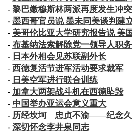
-
黎巴嫩穆斯林两派再度发生冲突
-
墨西哥官员说 墨未同美谈判建
-
美哥伦比亚大学研究报告说 美
-
布基纳法索解除党一领导人职务
-
日本外相会见苏联副外长
-
西德复活节进军活动要求裁军
-
日美空军进行联合训练
-
加拿大两架战斗机在西德坠毁
-
中国举办亚运会意义重大
-
历经坎坷 忠贞不渝——纪念久
-
深切怀念李井泉同志