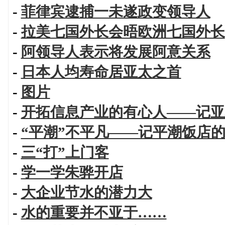
-
菲律宾逮捕一未遂政变领导人
-
拉美七国外长会晤欧洲七国外长
-
阿领导人表示将发展阿意关系
-
日本人均寿命居亚太之首
-
图片
-
开拓信息产业的有心人——记亚
-
“平潮”不平凡——记平潮饭店
-
三“打”上门客
-
学一学朱骅开店
-
大企业节水的潜力大
-
水的重要并不亚于……