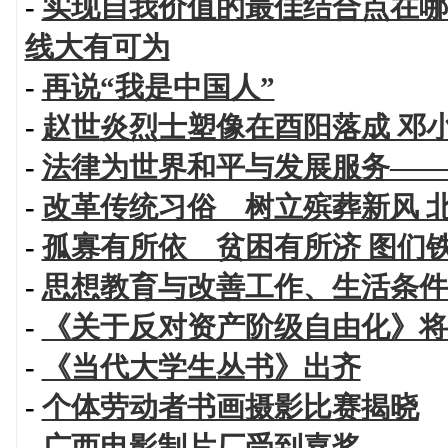
-
实现自我价值的最佳结合点在哪
线大有可为
-
再说“我是中国人”
-
赵世炎烈士塑像在酉阳落成 邓
-
法律为世界和平与发展服务——
-
改革传统习俗 树立殡葬新风 
-
孤寡有所依 贫困有所济 图们
-
思想教育与改善工作、生活条件
-
《关于反对资产阶级自由化》将
-
《当代大学生丛书》出齐
-
个体劳动者书画摄影比赛揭晓
-
广西电影制片厂受到嘉奖