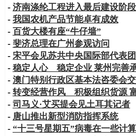
-
济南涤纶工程进入最后建设阶段
-
我国农机产品节能卓有成效
-
百货大楼有座“牛仔墙”
-
斐济总理在广州参观访问
-
宋平会见苏共中央国际部代表团
-
稳定人心 稳定企业 莱州完善
-
澳门特别行政区基本法咨委会交
-
转变经营作风 积极组织货源 
-
司马义·艾买提会见土耳其记者
-
唐山推出新型消防指挥系统
-
“十三号星期五”病毒在一些计