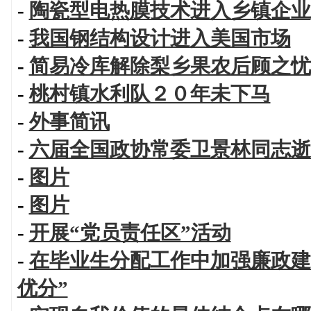
-
陶瓷型电热膜技术进入乡镇企业
-
我国钢结构设计进入美国市场
-
简易冷库解除梨乡果农后顾之忧
-
桃村镇水利队２０年未下马
-
外事简讯
-
六届全国政协常委卫景林同志逝
-
图片
-
图片
-
开展“党员责任区”活动
-
在毕业生分配工作中加强廉政建
优分”