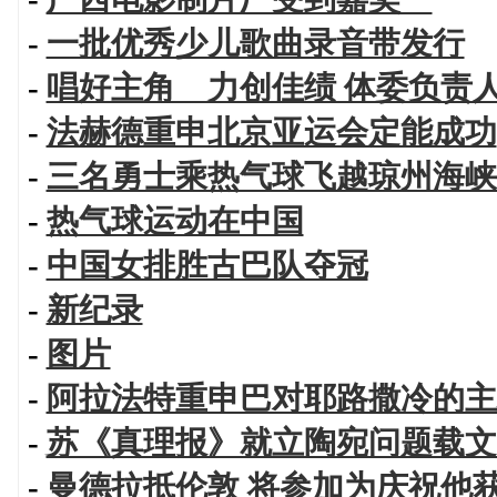
-
一批优秀少儿歌曲录音带发行
-
唱好主角 力创佳绩 体委负责
-
法赫德重申北京亚运会定能成功
-
三名勇士乘热气球飞越琼州海峡
-
热气球运动在中国
-
中国女排胜古巴队夺冠
-
新纪录
-
图片
-
阿拉法特重申巴对耶路撒冷的主
-
苏《真理报》就立陶宛问题载文
-
曼德拉抵伦敦 将参加为庆祝他