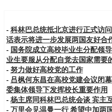
-
科林巴总统抵北京进行正式访问
话表示将进一步发展两国友好合
-
国务院成立高校毕业生分配领导
业生要服从分配自觉去国家需要
-
努力做好高校党的工作
-
吕枫何东昌在高校党建会议闭幕
委集体领导下发挥校长重要作用
-
杨主席同科林巴总统会谈 宾主
-
万里会见温曼一行 希望中加两