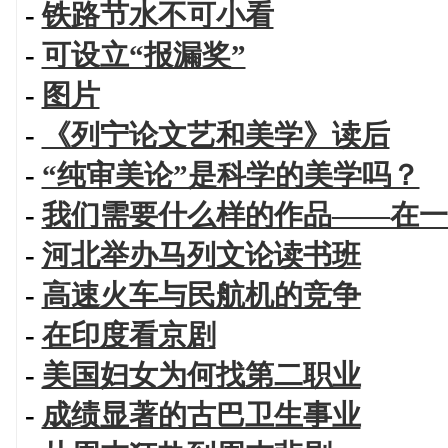
-
铁路节水不可小看
-
可设立“报漏奖”
-
图片
-
《列宁论文艺和美学》读后
-
“纯审美论”是科学的美学吗？
-
我们需要什么样的作品——在一
-
河北举办马列文论读书班
-
高速火车与民航机的竞争
-
在印度看京剧
-
美国妇女为何找第二职业
-
成绩显著的古巴卫生事业