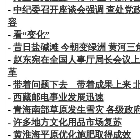
-
中纪委召开座谈会强调 查处党
容
-
看“变化”
-
昔日盐碱滩 今朝变绿洲 黄河
-
赵东宛在全国人事厅局长会议上
革
-
带着问题下去 带着成果上来 
-
西藏邮电事业发展迅速
-
青海南部草原发生雪灾 各级政
-
许多地方文化用品市场复苏
-
黄淮海平原优化施肥取得成效