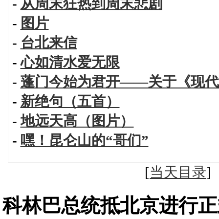
-
从周末狂热到周末悲剧
-
图片
-
台北来信
-
心如清水爱无限
-
蓬门今始为君开——关于《现代
-
新绝句（五首）
-
地远天高（图片）
-
嘿！昆仑山的“哥们”
[
当天目录
科林巴总统抵北京进行正