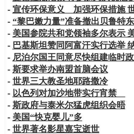
-
宣传环保意义 加强环保措施 
-
“黎巴嫩力量”准备撤出贝鲁特
-
美国参院共和党领袖多尔表示 
-
巴基斯坦赞同阿富汗实行选举 
-
尼泊尔国王同意尽快组建临时政
-
斯要求举办南盟首脑会议
-
世界三大教圣地耶路撒冷
-
以色列对加沙地带实行宵禁
-
斯政府与泰米尔猛虎组织会晤
-
美国“快克婴儿”多
-
世界著名影星嘉宝逝世