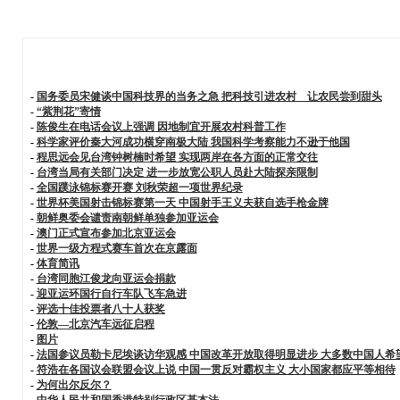
-
国务委员宋健谈中国科技界的当务之急 把科技引进农村 让农民尝到甜头
-
“紫荆花”寄情
-
陈俊生在电话会议上强调 因地制宜开展农村科普工作
-
科学家评价秦大河成功横穿南极大陆 我国科学考察能力不逊于他国
-
程思远会见台湾钟树楠时希望 实现两岸在各方面的正常交往
-
台湾当局有关部门决定 进一步放宽公职人员赴大陆探亲限制
-
全国蹼泳锦标赛开赛 刘秋荣超一项世界纪录
-
世界杯美国射击锦标赛第一天 中国射手王义夫获自选手枪金牌
-
朝鲜奥委会谴责南朝鲜单独参加亚运会
-
澳门正式宣布参加北京亚运会
-
世界一级方程式赛车首次在京露面
-
体育简讯
-
台湾同胞江俊龙向亚运会捐款
-
迎亚运环国行自行车队飞车急进
-
评选十佳投票者八十人获奖
-
伦敦—北京汽车远征启程
-
图片
-
法国参议员勒卡尼埃谈访华观感 中国改革开放取得明显进步 大多数中国人希
-
符浩在各国议会联盟会议上说 中国一贯反对霸权主义 大小国家都应平等相待
-
为何出尔反尔？
-
中华人民共和国香港特别行政区基本法