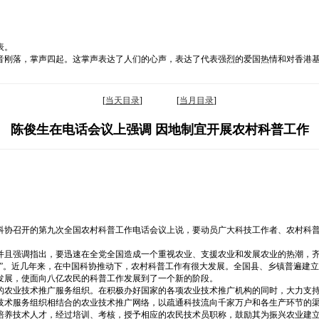
表。
首诗。语音刚落，掌声四起。这掌声表达了人们的心声，表达了代表强烈的
[
当天目录
] [
当月目录
]
陈俊生在电话会议上强调 因地制宜开展农村科普工作
科协召开的第九次全国农村科普工作电话会议上说，要动员广大科技工作者、农村科
并且强调指出，要迅速在全党全国造成一个重视农业、支援农业和发展农业的热潮，
题”。近几年来，在中国科协推动下，农村科普工作有很大发展。全国县、乡镇普遍建
发展，使面向八亿农民的科普工作发展到了一个新的阶段。
的农业技术推广服务组织。在积极办好国家的各项农业技术推广机构的同时，大力支
技术服务组织相结合的农业技术推广网络，以疏通科技流向千家万户和各生产环节的
培养技术人才，经过培训、考核，授予相应的农民技术员职称，鼓励其为振兴农业建