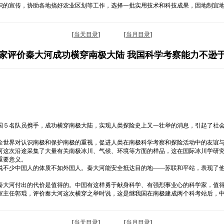
识的宣传，协助各地搞好农业区划等工作，选择一批实用技术和科技成果，因地制宜
[
当天目录
] [
当月目录
]
家评价秦大河成功横穿南极大陆 我国科学考察能力不逊
国５名队员携手，成功横穿南极大陆，实现人类探险史上又一壮举的消息，引起了社
全世界对认识南极和保护南极的重视，促进人类在南极科学考察和探险活动中的友谊
河这次沿途采集了大量有关南极冰川、气候、环境等方面的样品，这在国际冰川学研
重要意义。
说不少中国人的体质不如外国人。秦大河能安全抵达目的地——苏联和平站，表现了
秦大河付出的代价是值得的。中国有这样勇于献身科学、有强烈事业心的科学家，值
室主任郭琨，评价秦大河这次横穿之举时说，这是继我国在南极建成两个科考站后，
[
当天目录
] [
当月目录
]