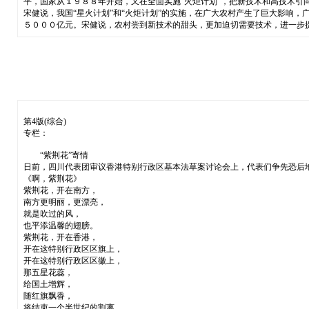
平，国家从１９８８年开始，又在全面实施“火炬计划”，把新技术和高技术引
宋健说，我国“星火计划”和“火炬计划”的实施，在广大农村产生了巨大影响
５０００亿元。宋健说，农村尝到新技术的甜头，更加迫切需要技术，进一步
第4版(综合)
专栏：
“紫荆花”寄情
日前，四川代表团审议香港特别行政区基本法草案讨论会上，代表们争先恐后
《啊，紫荆花》
紫荆花，开在南方，
南方更明丽，更漂亮，
就是吹过的风，
也平添温馨的翅膀。
紫荆花，开在香港，
开在这特别行政区区旗上，
开在这特别行政区区徽上，
那五星花蕊，
给国土增辉，
随红旗飘香，
将结束一个半世纪的割离，