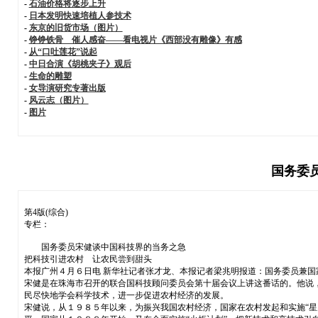
-
石油价格将逐步上升
-
日本发明快速培植人参技术
-
东京的旧货市场（图片）
-
铮铮铁骨 催人感奋——看电视片《西部没有雕像》有感
-
从“口吐莲花”说起
-
中日合演《胡桃夹子》观后
-
生命的雕塑
-
女导演研究专著出版
-
风云志（图片）
-
图片
国务委
第4版(综合)
专栏：
国务委员宋健谈中国科技界的当务之急
把科技引进农村 让农民尝到甜头
本报广州４月６日电 新华社记者张才龙、本报记者梁兆明报道：国务委员兼
宋健是在珠海市召开的联合国科技顾问委员会第十届会议上讲这番话的。他说
民尽快地学会科学技术，进一步促进农村经济的发展。
宋健说，从１９８５年以来，为振兴我国农村经济，国家在农村发起和实施“