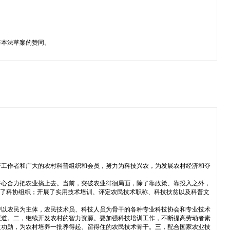
爱国热情和对香港基本法草案的赞同。
普工作者和广大的农村科普组织和会员，努力为科技兴农，为发展农村经济和夺
齐心合力把农业搞上去。当前，突破农业徘徊局面，除了靠政策、靠投入之外，
立了科协组织；开展了实用技术培训、评定农民技术职称、科技扶贫以及科普文
持以农民为主体，农民技术员、科技人员为骨干的各种专业科技协会和专业技术
渠道。二，继续开发农村的智力资源。要加强科技培训工作，不断提高劳动者素
立功勋，为农村培养一批养得起、留得住的农民技术骨干。三，配合国家农业技