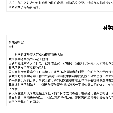
术推广部门做好农业科技成果的推广应用。科协和学会要加强现代农业科技知
展庭院经济等结合起来。
科学
第4版(综合)
专栏：
科学家评价秦大河成功横穿南极大陆
我国科学考察能力不逊于他国
据新华社北京４月６日电（记者陈金武、张继民）我国科学家秦大河和其他５
和他的队友们所取得的胜利。
国家南极考察委员会主任武衡，在谈到这次探险考察时说，它的意义在于唤起
在我国野外科学考察工作中取得突出成就的中国科学院副院长孙鸿烈说，秦大
料采集和以后的分析、研究工作，将对研究南极影响全球气候变暖等课题具有
我国冰川学的创始人、中国科学院学部委员施雅风一直担心秦大河的体力。他
了荣誉。
秦大河在兰州大学攻读硕士学位时的导师李吉均教授，在接受记者采访时说，
曾在创建中国南极长城站、中山站两度担任队长、现国家南极考察委员会办公
毫不逊于其它任何国家。