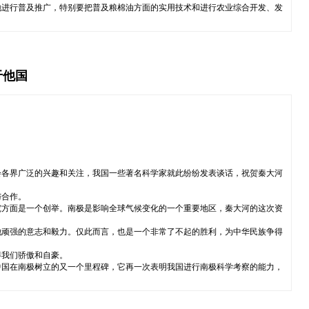
地进行普及推广，特别要把普及粮棉油方面的实用技术和进行农业综合开发、发
于他国
会各界广泛的兴趣和关注，我国一些著名科学家就此纷纷发表谈话，祝贺秦大河
与合作。
究方面是一个创举。南极是影响全球气候变化的一个重要地区，秦大河的这次资
他顽强的意志和毅力。仅此而言，也是一个非常了不起的胜利，为中华民族争得
得我们骄傲和自豪。
中国在南极树立的又一个里程碑，它再一次表明我国进行南极科学考察的能力，