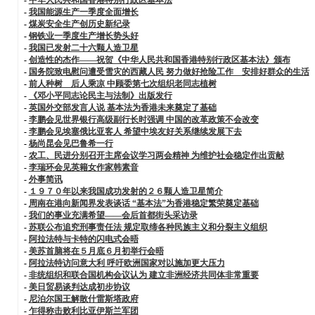
-
我国能源生产一季度全面增长
-
煤炭安全生产创历史新纪录
-
钢铁业一季度生产增长势头好
-
我国已发射二十六颗人造卫星
-
创造性的杰作——祝贺《中华人民共和国香港特别行政区基本法》颁布
-
国务院致电慰问遭受雪灾的西藏人民 努力做好抢险工作 安排好群众的生活
-
前人种树 后人乘凉 中顾委第七次组织老同志植树
-
《邓小平同志论民主与法制》出版发行
-
英国外交部发言人说 基本法为香港未来奠定了基础
-
李鹏会见世界银行高级副行长时强调 中国的改革政策不会改变
-
李鹏会见埃塞俄比亚客人 希望中埃友好关系继续发展下去
-
杨尚昆会见巴鲁希一行
-
农工、民进分别召开主席会议学习两会精神 为维护社会稳定作出贡献
-
李瑞环会见英籍女作家韩素音
-
外事简讯
-
１９７０年以来我国成功发射的２６颗人造卫星简介
-
周南在港向新闻界发表谈话 “基本法”为香港稳定繁荣奠定基础
-
我们的事业充满希望——会后首都街头采访录
-
苏联公布追究刑事责任法 规定取缔各种民族主义和分裂主义组织
-
阿拉法特与卡特的闪电式会晤
-
美苏首脑将在５月底６月初举行会晤
-
阿拉法特访问意大利 呼吁欧洲国家对以施加更大压力
-
非统组织和联合国机构会议认为 建立非洲经济共同体非常重要
-
美日贸易谈判达成初步协议
-
尼泊尔国王解散什雷斯塔政府
-
乍得称击败利比亚伊斯兰军团