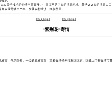
向城乡。
，广大农民学技术的热情空前高涨。中国以不足７％的世界耕地，养活２２％的世界人
提高农业劳动生产率，发展农村经济，摆脱贫困。
[
当天目录
] [
当月目录
]
“紫荆花”寄情
地发言，气氛热烈。一位长者发言后，望着香港特别行政区区旗、区徽上印有香港市