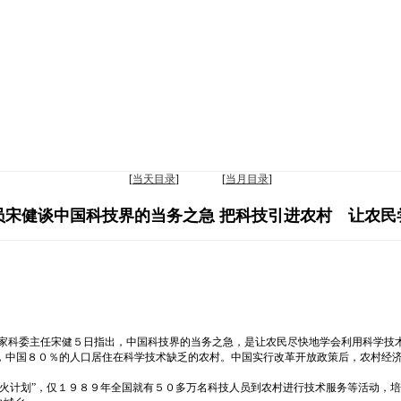
[
当天目录
] [
当月目录
]
员宋健谈中国科技界的当务之急 把科技引进农村 让农民
国家科委主任宋健５日指出，中国科技界的当务之急，是让农民尽快地学会利用科学技
，中国８０％的人口居住在科学技术缺乏的农村。中国实行改革开放政策后，农村经
星火计划”，仅１９８９年全国就有５０多万名科技人员到农村进行技术服务等活动，