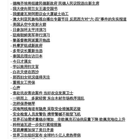
-
德梅齐埃将组建民德新政府 民德人民议院选出新主席
-
我大使向荷兰女王递交国书
-
我援建瓦努阿图议会大厦破土动工
-
澳大利亚民族电视台播出专题节目 反思西方对“六·四”事件的失实报道
-
美国从空中发射火箭
-
日参加环太平洋演习
-
驻南朝鲜美军举行演习
-
黎基督教两派重开炮战
-
科摩罗组成新政府
-
多哥议长重新当选
-
泰国总理出访日本
-
今日才溪女
-
学以致用扫文盲
-
白衣天使在西沙
-
郧西妇女状况值得关注
-
重视女工劳保
-
心声
-
查处坑农害农案件 当好农业发展卫士
-
一哄而上 多家经营 东台木材市场秩序混乱
-
怎样保养钢琴
-
滨海闸线海堤有隐患 采取安全措施莫迟疑
-
安全检查人员发警告 携带警械不能登飞机
-
世界石油需求量稳步增加 非欧佩克石油供应量下降 欧佩克地位上升
-
科特迪瓦进一步实行紧缩措施
-
贸易摩擦加深了美日矛盾
-
世界卫生组织宣布 全球约５亿人患热带病