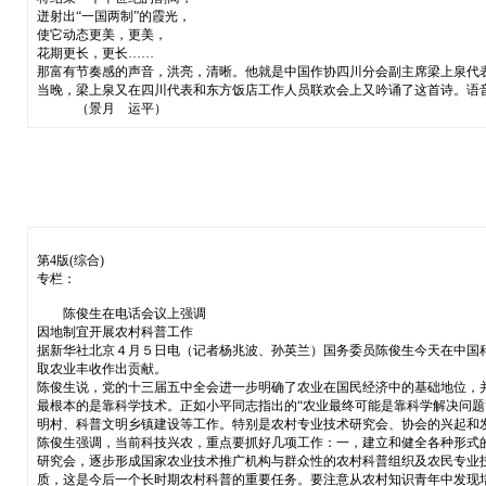
迸射出“一国两制”的霞光，
使它动态更美，更美，
花期更长，更长……
那富有节奏感的声音，洪亮，清晰。他就是中国作协四川分会副主席梁上泉代
当晚，梁上泉又在四川代表和东方饭店工作人员联欢会上又吟诵了这
（景月 运平）
第4版(综合)
专栏：
陈俊生在电话会议上强调
因地制宜开展农村科普工作
据新华社北京４月５日电（记者杨兆波、孙英兰）国务委员陈俊生今天在中国
取农业丰收作出贡献。
陈俊生说，党的十三届五中全会进一步明确了农业在国民经济中的基础地位，
最根本的是靠科学技术。正如小平同志指出的“农业最终可能是靠科学解决问
明村、科普文明乡镇建设等工作。特别是农村专业技术研究会、协会的兴起和
陈俊生强调，当前科技兴农，重点要抓好几项工作：一，建立和健全各种形式
研究会，逐步形成国家农业技术推广机构与群众性的农村科普组织及农民专业
质，这是今后一个长时期农村科普的重要任务。要注意从农村知识青年中发现