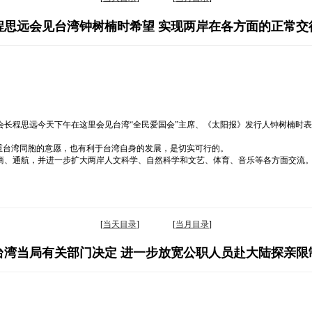
程思远会见台湾钟树楠时希望 实现两岸在各方面的正常交
会长程思远今天下午在这里会见台湾“全民爱国会”主席、《太阳报》发行人钟树楠时
重台湾同胞的意愿，也有利于台湾自身的发展，是切实可行的。
商、通航，并进一步扩大两岸人文科学、自然科学和文艺、体育、音乐等各方面交流
[
当天目录
] [
当月目录
]
台湾当局有关部门决定 进一步放宽公职人员赴大陆探亲限