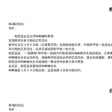
第4版(综合)
专栏：
程思远会见台湾钟树楠时希望
实现两岸在各方面的正常交往
新华社北京４月５日电（记者蔡艾明）全国政协副主席、中国和平统一促进会
等方面的正常交往，以求完成祖国和平统一的大业。
程思远说，“一国两制”和平统一祖国方针既考虑到海峡两岸关系的现实，又尊
钟树楠先生在会见时说，海峡两岸应该先从民间交流开始，逐步实现通邮、通
程思远对钟树楠先生为祖国统一事业所作的努力表示赞赏。
会见后，程思远设宴招待钟树楠先生。
钟树楠是３月２９日抵京的。这是他第３次来大陆访问。
第4版(综合)
专栏：