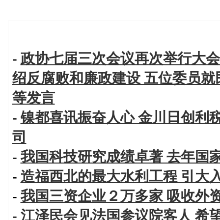
-
政协七届三次会议再次举行大会
绍反腐败和廉政建设 五位委员
等发言
-
镍都喜讯振奋人心 金川日创利
司
-
我国科技研究成绩卓著 去年国
-
造福西北的最大水利工程 引大
-
我国三资企业２万多家 吸收外
-
江泽民会见法国参议院客人 希