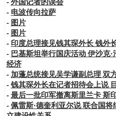
-
外国记者的误会
-
电波传向拉萨
-
图片
-
图片
-
印度总理接见钱其琛外长 钱外
-
巴基斯坦举行国庆活动 伊沙克
经济
-
加蓬总统接见吴学谦副总理 双
-
钱其琛外长在记者招待会上说 
-
最后一批印军撤离斯里兰卡 斯
-
佩雷斯·德奎利亚尔说 联合国将
立建设性关系