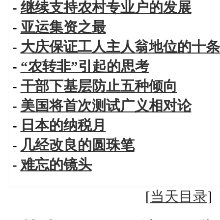
-
继续支持农村专业户的发展
-
亚运集资之最
-
大庆保证工人主人翁地位的十条
-
“农转非”引起的思考
-
干部下基层防止五种倾向
-
美国将首次测试广义相对论
-
日本的纳税月
-
几经改良的圆珠笔
-
难忘的镜头
[
当天目录