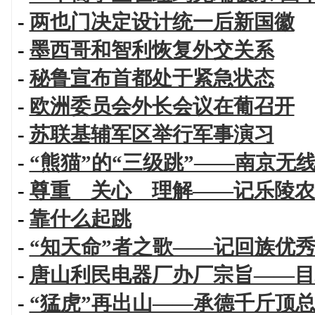
-
两也门决定设计统一后新国徽
-
墨西哥和智利恢复外交关系
-
秘鲁宣布首都处于紧急状态
-
欧洲委员会外长会议在葡召开
-
苏联基辅军区举行军事演习
-
“熊猫”的“三级跳”——南京无
-
尊重 关心 理解——记乐陵农
-
靠什么起跳
-
“知天命”者之歌——记回族优
-
唐山利民电器厂办厂宗旨——目
-
“猛虎”再出山——承德千斤顶