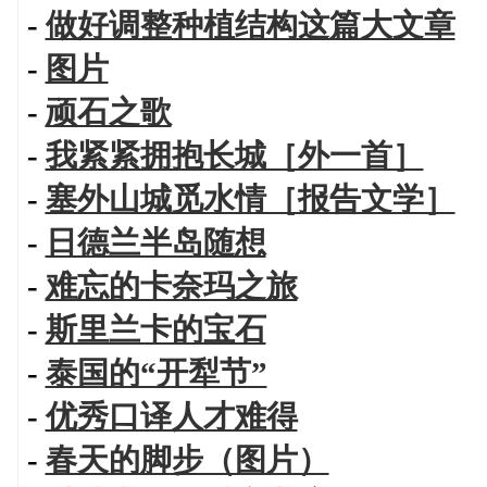
-
做好调整种植结构这篇大文章
-
图片
-
顽石之歌
-
我紧紧拥抱长城［外一首］
-
塞外山城觅水情［报告文学］
-
日德兰半岛随想
-
难忘的卡奈玛之旅
-
斯里兰卡的宝石
-
泰国的“开犁节”
-
优秀口译人才难得
-
春天的脚步（图片）