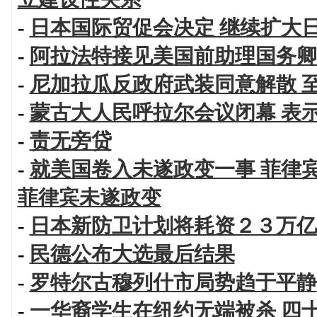
-
日本国际贸促会决定 继续扩大
-
阿拉法特接见美国前助理国务卿
-
尼加拉瓜反政府武装同意解散 
-
蒙古大人民呼拉尔会议闭幕 表
-
责无旁贷
-
就美国卷入未遂政变一事 菲律宾
菲律宾未遂政变
-
日本新防卫计划将耗资２３万亿
-
民德公布大选最后结果
-
罗特尔古穆列什市局势趋于平静
-
一华裔学生在纽约无端被杀 四