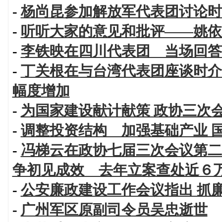
-
杨尚昆参加解放军代表团讨论时
-
听听大家的意见和批评——姚依
-
李铁映在四川代表团 当场回答
-
丁关根在与台湾代表团座谈时介
幅度增加
-
为国家建设献计献策 政协三次
-
调整投资结构 加强基础产业 
-
冯梯云在政协七届三次会议第二
争初见成效 去年立案查处近６
-
公安廉政建设工作会议指出 抓
-
广州军区原副司令员吴忠逝世