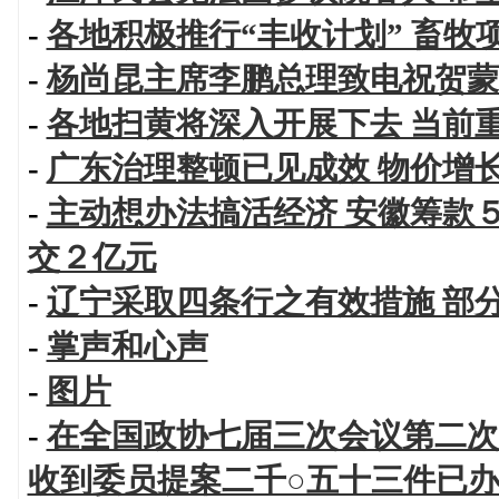
-
各地积极推行“丰收计划” 畜牧
-
杨尚昆主席李鹏总理致电祝贺蒙
-
各地扫黄将深入开展下去 当前
-
广东治理整顿已见成效 物价增
-
主动想办法搞活经济 安徽筹款
交２亿元
-
辽宁采取四条行之有效措施 部
-
掌声和心声
-
图片
-
在全国政协七届三次会议第二次
收到委员提案二千○五十三件已办