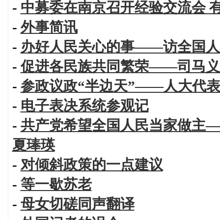
-
中募委在南京召开经验交流会 
-
外事简讯
-
办好人民关心的事——访全国人
-
促进各民族共同繁荣——司马义
-
参政议政“半边天”——人大代
-
电子表决系统参观记
-
共产党希望全国人民当家做主—
夏琫瑛
-
对倾斜政策的一点建议
-
等一歇苏老
-
母女切磋同声翻译