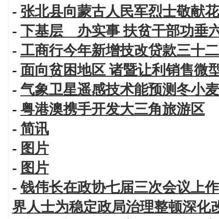
-
张北县向蒙古人民军烈士敬献花
-
下基层 办实事 扶贫干部功垂
-
工商行今年新增技改贷款三十二
-
面向贫困地区 诸暨让利销售微
-
气象卫星遥感技术能预测冬小麦
-
粤港澳携手开发大三角旅游区
-
简讯
-
图片
-
图片
-
钱伟长在政协七届三次会议上作
界人士为稳定政局治理整顿深化