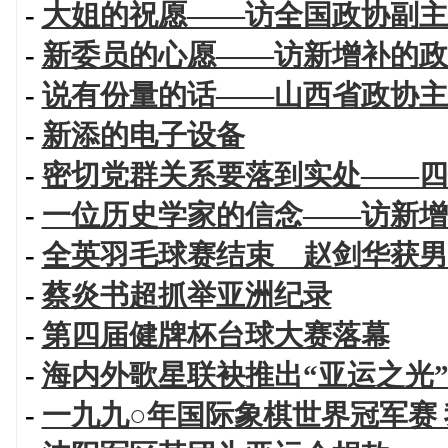
-
大姐的祝愿——访全国政协副主
-
新委员的心愿——访新增补的政
-
说有份量的话——山西省政协主
-
新添的电子设备
-
密切党群关系要落到实处——四
-
一位历史学家的信念——访新增
-
全英羽毛球赛结束 赵剑华获男
-
蔡炎书超抓举亚洲纪录
-
第四届健牌杯台球大赛落幕
-
海内外歌星联袂推出“亚运之光
-
一九九○年国际象棋世界冠军赛