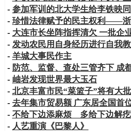
-
参加军训的北大学生给李铁映同
-
珍惜法律赋予的民主权利——浙
-
大连市长坐阵指挥清欠 一批企
-
发动农民用自身经历进行自我教
-
羊城大事民作主
-
防范、监督、查处三管齐下 成
-
岫岩发现世界最大玉石
-
北京丰富市民“菜篮子”将有大
-
去年集市贸易额 广东居全国首
-
不给下边添麻烦 多给下边解疙
-
人艺重演《巴黎人》