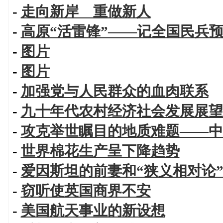
-
走向新岸 重做新人
-
高原“活雷锋”——记全国民兵
-
图片
-
图片
-
加强党与人民群众的血肉联系
-
九十年代农村经济社会发展展望
-
攻克举世瞩目的地质难题——中
-
世界棉花生产呈下降趋势
-
爱因斯坦的前妻和“狭义相对论
-
窃听使英国商界不安
-
美国航天事业的新设想