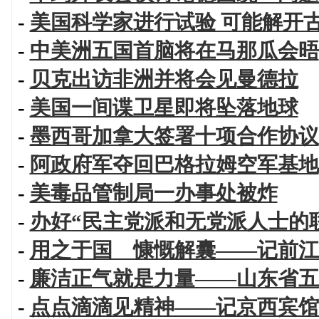
-
美国科学家进行试验 可能解开
-
中美洲五国首脑将在马那瓜会晤
-
贝克出访非洲并将会见曼德拉
-
美国一间谍卫星即将坠落地球
-
墨西哥加拿大签署十项合作协议
-
阿政府军夺回巴格拉姆空军基地
-
美毒品管制局一办事处被炸
-
办好“民主党派和无党派人士的
-
用之于国 慷慨解囊——记前江
-
廉洁正气就是力量——山东省五
-
点点滴滴见精神——记京西宾馆