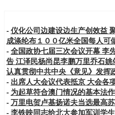
-
仪化公司边建设边生产创效益 
成涤纶布１００亿米全国每人可
-
全国政协七届三次会议开幕 李
告 江泽民杨尚昆李鹏万里乔石姚
认真贯彻中共中央《意见》发挥
-
出席人大会议代表抵京 大会各
-
为起草符合澳门情况的基本法作
-
万里电贺卢基扬诺夫当选最高苏
-
李铁映同志给北大参加军训学生