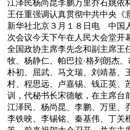
江泽民杨尚昆李鹏万里乔石姚依
王任重强调认真贯彻中共中央《
新华社北京３月１８日电 中国
次会议今天下午在人民大会堂开
全国政协主席李先念和副主席王
牧、杨静仁、帕巴拉·格列朗杰
朴初、屈武、马文瑞、刘靖基、
村、程思远、卢嘉锡、钱正英、
训，代秘书长宋德敏，在主席台
江泽民、杨尚昆、李鹏、万里、
李铁映、李锡铭、秦基伟、丁关