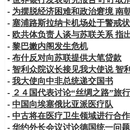
-
为摆脱经济困难和政治窘境 南
-
塞浦路斯拉纳卡机场处于警戒状
-
欧共体负责人谈与苏联关系 指出
-
黎巴嫩内阁发生危机
-
布什反对向苏联提供大笔贷款
-
智利众院议长接见我大使说 智
-
我大使向中非总统递交国书
-
２４国代表讨论“丝绸之路”旅
-
中国向埃塞俄比亚派医疗队
-
中古将在医疗卫生领域进行合作
-
华约外长会议讨论德国统一问题