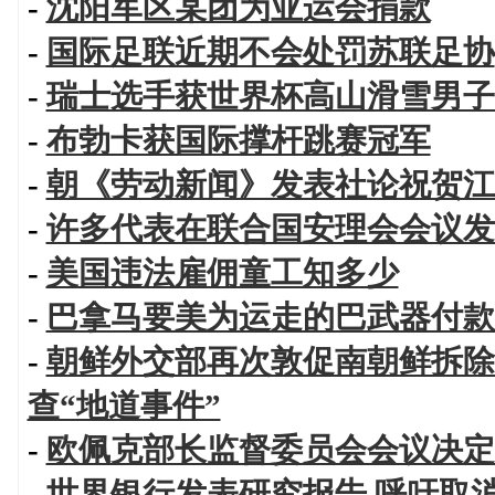
-
沈阳军区某团为亚运会捐款
-
国际足联近期不会处罚苏联足协
-
瑞士选手获世界杯高山滑雪男子
-
布勃卡获国际撑杆跳赛冠军
-
朝《劳动新闻》发表社论祝贺江
-
许多代表在联合国安理会会议发
-
美国违法雇佣童工知多少
-
巴拿马要美为运走的巴武器付款
-
朝鲜外交部再次敦促南朝鲜拆除
查“地道事件”
-
欧佩克部长监督委员会会议决定
-
世界银行发表研究报告 呼吁取