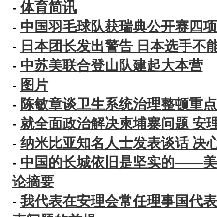
-
体育简讯
-
中国羽毛球队获瑞典公开赛四项
-
日本团长发出警告 日本选手不
-
中苏美联合登山队建起大本营
-
图片
-
陈敏章谈卫生系统治理整顿重点
-
就全面政治解决柬埔寨问题 安
-
纳米比亚知名人士发表谈话 决
-
中国的长城依旧是坚实的——美
论摘要
-
我代表在安理会常任理事国代表