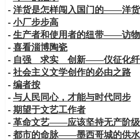
-
洋货是怎样闯入国门的——洋货
-
小厂步步高
-
生产者和使用者的纽带——访物
-
喜看淄博陶瓷
-
自强 求实 创新——仪征化纤
-
社会主义文学创作的必由之路
-
编者按
-
与人民同心，才能与时代同步
-
期望于文艺工作者
-
革命文艺——应该坚持无产阶级
-
都市的命脉——墨西哥城的供水