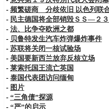
-
频繁磋商 分歧依旧 以色列联
-
民主德国将全部销毁ＳＳ—２３
-
法、比争夺欧洲之都
-
贝鲁特发生汽车炸弹爆炸事件
-
苏联将关闭一核试验场
-
美国要新西兰放弃反核立场
-
莱索托国王流亡英国
-
泰国代表团访问缅甸
-
图片
-
“三角债”探源
-
“严”的启示