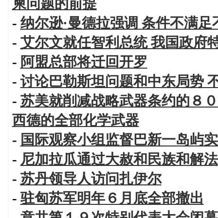
柬问题的前提
-
纳尔逊·曼德拉强调 条件不满
-
艾尔文就任智利总统 我国政府
-
阿盟总部将迁回开罗
-
讨论巴勒斯坦问题和中东局势 
-
苏美就削减战略武器条约的８０
西德的全部化学武器
-
国际观察小组监督巴新一岛屿实
-
尼加拉瓜通过大赦和民族和解法
-
苏丹领导人访问扎伊尔
-
驻匈苏军明年６月底全部撤出
-
意共第１９次特别代表大会闭幕