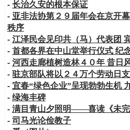
-
长治久安的根本保证
-
亚非法协第２９届年会在京开幕
秩序
-
江泽民会见印共（马）代表团 
-
首都各界在中山堂举行仪式 纪
-
河西走廊植树造林４０年 昔日
-
驻京部队将以２４万个劳动日支
-
宜春“绿色企业”呈现勃勃生机
-
绿海丰碑
-
满目青山夕照明——喜读《未完
-
司马光论俭教子