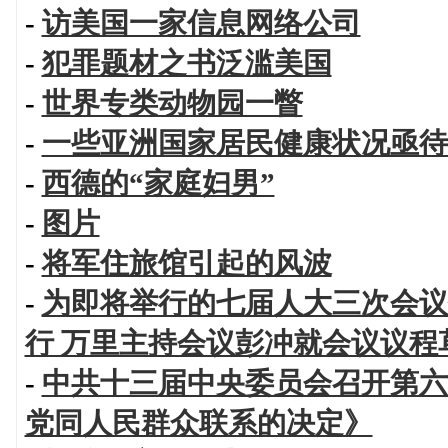
-
访美国一家信息网络公司
-
犯罪题材之书泛滥美国
-
世界专类动物园一瞥
-
一些亚洲国家居民健康状况亟待
-
西德的“家庭妇男”
-
图片
-
将军住旅馆引起的风波
-
为即将举行的七届人大三次会议
行 万里主持会议彭冲就会议议程
-
中共十三届中央委员会召开第六
党同人民群众联系的决定》