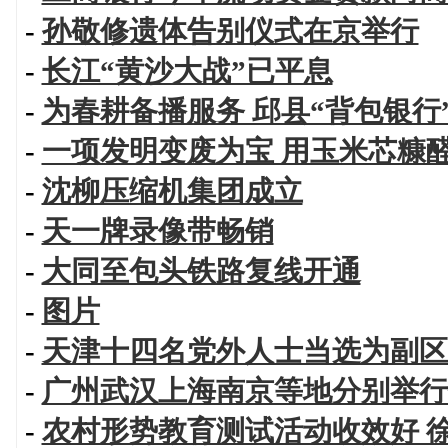
-
孙敬修遗体告别仪式在京举行
-
长江“黄沙大战”已平息
-
为春耕备播服务 邱县“背包银行
-
一项发明变废为宝 用玉米芯糠
-
沈柳压缩机集团成立
-
天一牌录像带畅销
-
大同至包头铁路复线开通
-
图片
-
天津十四名党外人士当选为副区
-
广州武汉上海南京等地分别举行
-
农村形势教育测试活动收效好 