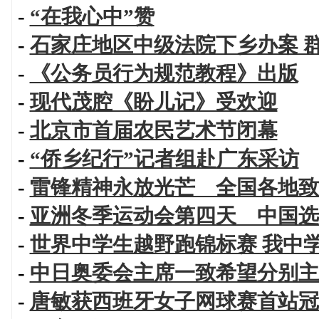
-
“在我心中”赞
-
石家庄地区中级法院下乡办案 群
-
《公务员行为规范教程》出版
-
现代茂腔《盼儿记》受欢迎
-
北京市首届农民艺术节闭幕
-
“侨乡纪行”记者组赴广东采访
-
雷锋精神永放光芒 全国各地致
-
亚洲冬季运动会第四天 中国选
-
世界中学生越野跑锦标赛 我中
-
中日奥委会主席一致希望分别主
-
唐敏获西班牙女子网球赛首站冠