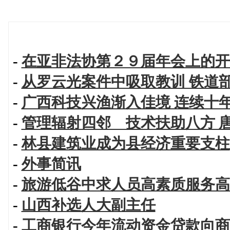
-
在亚非法协第２９届年会上的开
-
从罗云光案件中吸取教训 铁道
-
广西科技兴渔渐入佳境 连续十
-
管理辐射四邻 技术扶助八方 
-
林县建筑业成为县经济重要支柱
-
外事简讯
-
旅游低谷中求人员高素质服务高
-
山西补选人大副主任
-
工商银行今年流动资金贷款向商