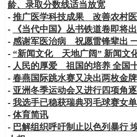
龄、录取分数线适当放宽
-
推广医学科技成果 改善农村医
-
《当代中国》丛书铁道卷即将出
-
感谢军医治病 祝愿雷锋辈出 
-
“新闻文化 天地广阔” 新闻文
-
人民的厚爱 祖国的培养 全国
-
春燕国际跳水赛又决出两枚金牌
-
亚洲冬季运动会又进行四项角逐
-
我选手已稳获瑞典羽毛球赛女单
-
体育简讯
-
巴解组织呼吁制止以色列暴行 