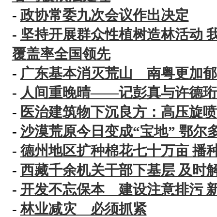
-
政协常委九次会议作出决定
-
坚持开展群众性植树造林活动 
覆盖率全国领先
-
广东基本消灭荒山 南粤更加郁
-
人间重晚晴——记彭真与许德珩
-
医治建筑物下沉良方：高压旋喷
-
沙漠荒原今日变成“宝地” 鄂尔
-
德州地区扩种棉花七十万亩 播
-
西藏千余机关干部下基层 及时
-
开发不忘保本 建设注意排污 
-
林业减灾 必须抓紧