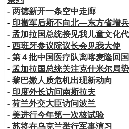
-
两德新开一条空中走廊
-
印撤军后斯不向北—东方省增兵
-
孟加拉国总统接见我儿童文化代
-
西班牙参议院议长会见我大使
-
第４批中国医疗队离喀麦隆回国
-
孟加拉国总统关注克什米尔局势
-
黎巴嫩人质危机出现新动向
-
印度外长访问南斯拉夫
-
荷兰外交大臣访问波兰
-
美进行今年第一次核试验
-
苏将在乌克兰举行军事演习