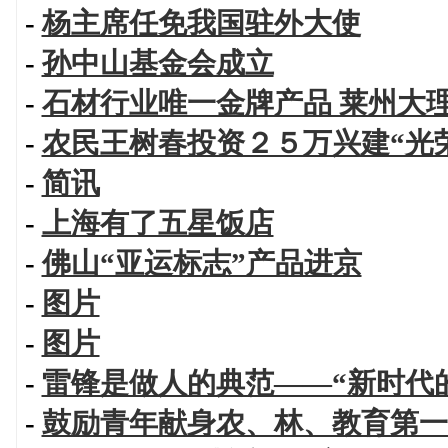
-
杨主席任免我国驻外大使
-
孙中山基金会成立
-
石材行业唯一金牌产品 莱州大
-
农民王树春投资２５万兴建“光
-
简讯
-
上海有了五星饭店
-
佛山“亚运标志”产品进京
-
图片
-
图片
-
雷锋是做人的典范——“新时代
-
鼓励青年献身农、林、教育第一