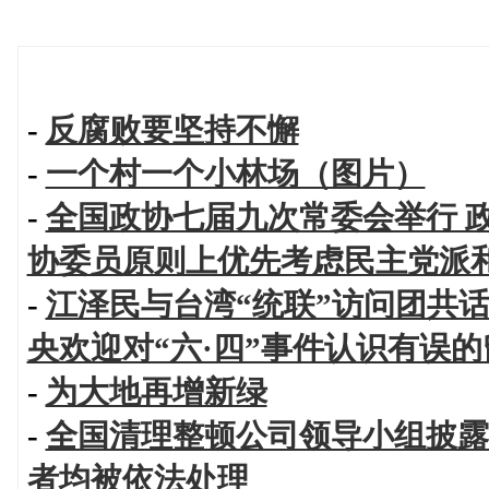
-
反腐败要坚持不懈
-
一个村一个小林场（图片）
-
全国政协七届九次常委会举行 
协委员原则上优先考虑民主党派
-
江泽民与台湾“统联”访问团共话
央欢迎对“六·四”事件认识有误
-
为大地再增新绿
-
全国清理整顿公司领导小组披露
者均被依法处理