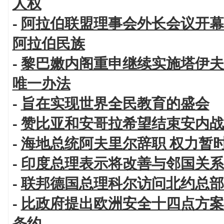
人权
-
阿拉伯联盟理事会外长会议开幕
阿拉伯民族
-
黎巴嫩内阁重申继续实施塔伊夫
唯一办法
-
旨在实现世界全民教育的盛会
-
赞比亚和安哥拉希望结束安内战
-
海地总统阿夫里尔辞职 权力暂
-
印度总理表示将改善与邻国关系
-
联邦德国总理科尔访问北约总部
-
比政府提出欧洲安全十四点方案
条约