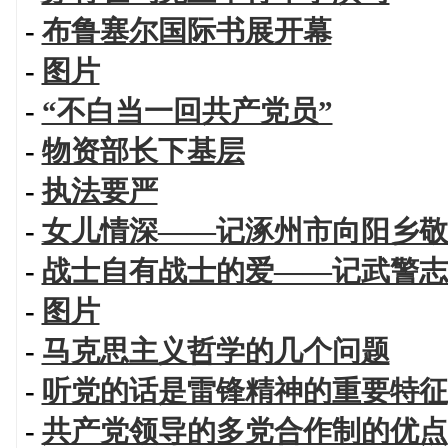
-
布鲁塞尔国际书展开幕
-
图片
-
“不白当一回共产党员”
-
物资部长下基层
-
执法要严
-
女儿情深——记涿州市向阳乡敬
-
战士自有战士的爱——记武警志
-
图片
-
马克思主义哲学的几个问题
-
听党的话是雷锋精神的重要特征
-
共产党领导的多党合作制的优点