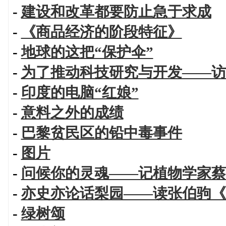
-
建设和改革都要防止急于求成
-
《商品经济的阶段特征》
-
地球的这把“保护伞”
-
为了推动科技研究与开发——访
-
印度的电脑“红娘”
-
意料之外的成绩
-
巴黎贫民区的铅中毒事件
-
图片
-
问候你的灵魂——记植物学家蔡
-
亦史亦论话梨园——读张伯驹《
-
绿树颂