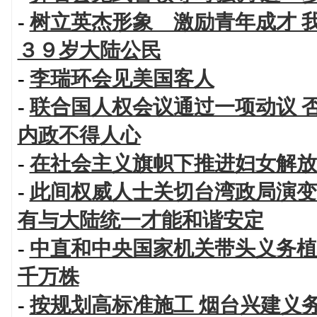
-
树立英杰形象 激励青年成才 
３９岁大陆公民
-
李瑞环会见美国客人
-
联合国人权会议通过一项动议 
内政不得人心
-
在社会主义旗帜下推进妇女解放
-
此间权威人士关切台湾政局演变
有与大陆统一才能和谐安定
-
中直和中央国家机关带头义务植
千万株
-
按规划高标准施工 烟台兴建义