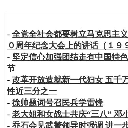
-
全党全社会都要树立马克思主义
０周年纪念大会上的讲话（１９
-
坚定信心加强团结走有中国特色
节
-
改革开放造就新一代妇女 五千万
性近三分之一
-
徐帅题词号召民兵学雷锋
-
老大姐和女战士共庆“三八” 
-
乔石会见武警领导时强调 进一