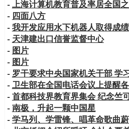
-
上海计算机教育普及率居全国之
-
四面八方
-
我开发应用水下机器人取得成绩
-
天津建出口信誉监督中心
-
图片
-
图片
-
罗干要求中央国家机关干部 学
-
卫生部在全国电话会议上提醒各
-
首都科技界教育界集会 纪念竺
-
南极，升起一颗中国星
-
学马列、学雷锋、唱革命歌曲蔚