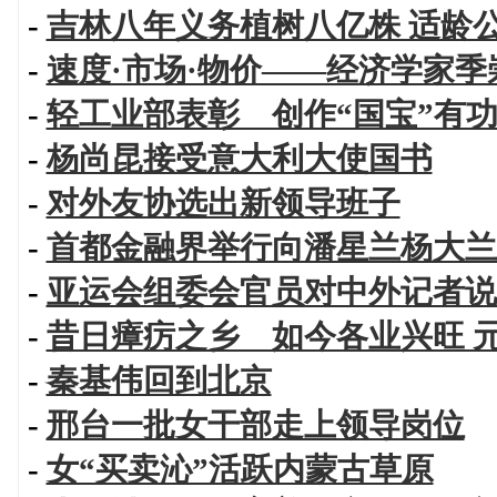
-
吉林八年义务植树八亿株 适龄
-
速度·市场·物价——经济学家
-
轻工业部表彰 创作“国宝”有
-
杨尚昆接受意大利大使国书
-
对外友协选出新领导班子
-
首都金融界举行向潘星兰杨大兰
-
亚运会组委会官员对中外记者说
-
昔日瘴疠之乡 如今各业兴旺 
-
秦基伟回到北京
-
邢台一批女干部走上领导岗位
-
女“买卖沁”活跃内蒙古草原