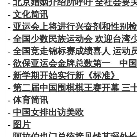
-
北京婚姻介绍所呼吁 全社会要
-
文化简讯
-
亚运会上将进行兴奋剂和性别检
-
全国少数民族运动会 欢迎台湾
-
全国竞走锦标赛成绩喜人 运动
-
欲保亚运会金牌总数第一 中国
-
新学期开始实行新《标准》
-
第二届中国围棋棋王赛开幕 三
-
体育简讯
-
中国女排出访美欧
-
图片
-
阿拉伯也门总统接见钱其琛外长