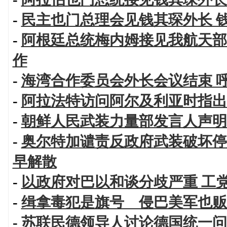
-
民主也门总理会见钱其琛外长 
-
阿根廷总统梅内姆接见我航天部
作
-
海湾合作委员会外长会议结束 
-
阿拉法特访问阿尔及利亚时指出
-
朝鲜人民武装力量部发言人声明
-
奥尔特加谴责反政府武装破坏停
早解散
-
以政府对巴以和谈分歧严重 工
-
缉拿毒犯是旗号 侵巴美军也贩
-
苏联民德领导人讨论德国统一问