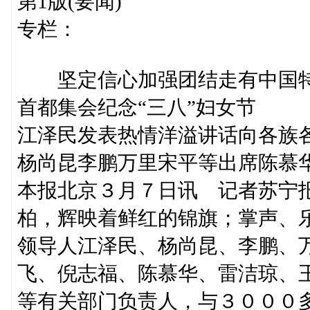
第1版(要闻)
专栏：
坚定信心加强团结走有中国特
首都集会纪念“三八”妇女节
江泽民发表热情洋溢讲话向各族
杨尚昆李鹏万里宋平等出席陈慕
本报北京３月７日讯 记者苏宁
柏，辉映着鲜红的锦旗；掌声、
领导人江泽民、杨尚昆、李鹏、
飞、倪志福、陈慕华、雷洁琼、
等有关部门负责人，与３０００