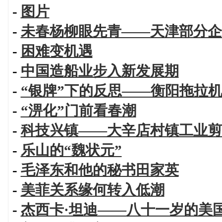
-
图片
-
未春杨柳眼先青——天津部分企
-
困难变机遇
-
中国造船业步入新发展期
-
“银牌”下的反思——衡阳拖拉
-
“淠化”门前看春潮
-
科技兴镇——大辛店村镇工业剪
-
乐山的“魏状元”
-
毛泽东和他的秘书田家英
-
美菲关系缘何转入低潮
-
杰西卡·坦迪——八十一岁的美