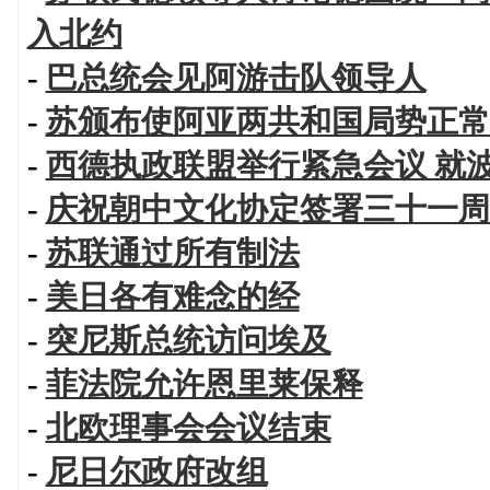
入北约
-
巴总统会见阿游击队领导人
-
苏颁布使阿亚两共和国局势正常
-
西德执政联盟举行紧急会议 就
-
庆祝朝中文化协定签署三十一周
-
苏联通过所有制法
-
美日各有难念的经
-
突尼斯总统访问埃及
-
菲法院允许恩里莱保释
-
北欧理事会会议结束
-
尼日尔政府改组