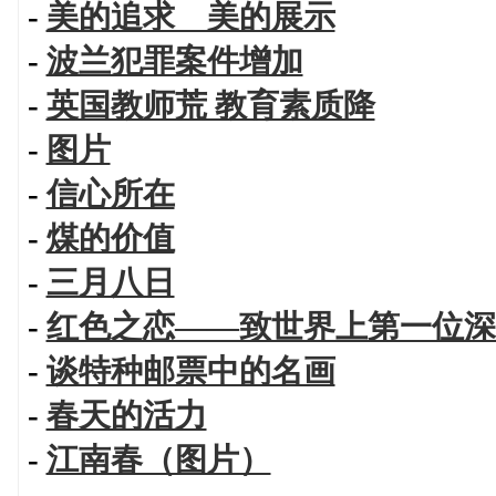
-
美的追求 美的展示
-
波兰犯罪案件增加
-
英国教师荒 教育素质降
-
图片
-
信心所在
-
煤的价值
-
三月八日
-
红色之恋——致世界上第一位深
-
谈特种邮票中的名画
-
春天的活力
-
江南春（图片）