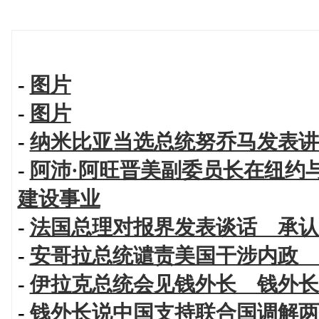
-
图片
-
图片
-
纳米比亚当选总统努乔马发表讲
-
阿沛·阿旺晋美副委员长在纽约
建设事业
-
法国总理对报界发表谈话 承认
-
安哥拉总统谴责美国干涉内政 
-
伊拉克总统会见钱外长 钱外长
-
钱外长说中国支持联合国调解两