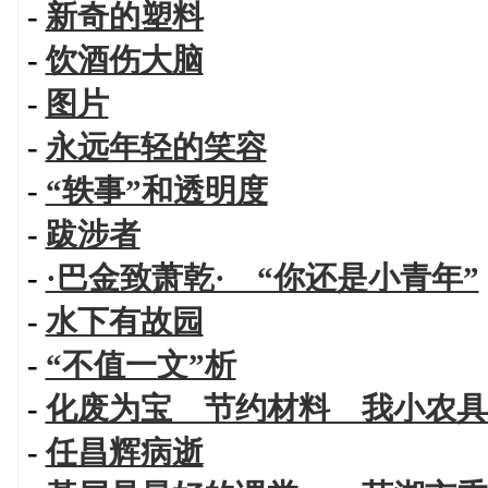
-
新奇的塑料
-
饮酒伤大脑
-
图片
-
永远年轻的笑容
-
“轶事”和透明度
-
跋涉者
-
·巴金致萧乾· “你还是小青年”
-
水下有故园
-
“不值一文”析
-
化废为宝 节约材料 我小农具
-
任昌辉病逝