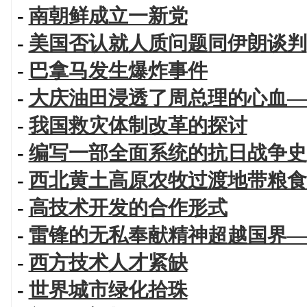
-
南朝鲜成立一新党
-
美国否认就人质问题同伊朗谈判
-
巴拿马发生爆炸事件
-
大庆油田浸透了周总理的心血—
-
我国救灾体制改革的探讨
-
编写一部全面系统的抗日战争史
-
西北黄土高原农牧过渡地带粮食
-
高技术开发的合作形式
-
雷锋的无私奉献精神超越国界—
-
西方技术人才紧缺
-
世界城市绿化拾珠