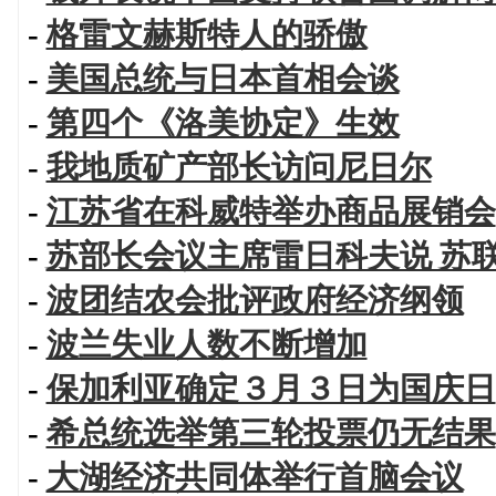
-
格雷文赫斯特人的骄傲
-
美国总统与日本首相会谈
-
第四个《洛美协定》生效
-
我地质矿产部长访问尼日尔
-
江苏省在科威特举办商品展销会
-
苏部长会议主席雷日科夫说 苏
-
波团结农会批评政府经济纲领
-
波兰失业人数不断增加
-
保加利亚确定３月３日为国庆日
-
希总统选举第三轮投票仍无结果
-
大湖经济共同体举行首脑会议