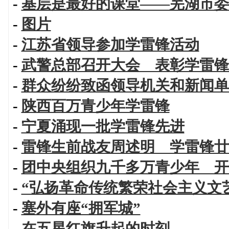
-
基层是最好的课堂——芜湖市委
-
图片
-
江苏省领导参加学雷锋活动
-
武警总部召开大会 表彰学雷锋
-
群众纷纷致函领导机关和新闻单
-
陕西百万青少年学雷锋
-
宁夏涌现一批学雷锋先进
-
雷锋生前战友周述明 学雷锋廿
-
团中央组织九千多万青少年 开
-
“弘扬革命传统繁荣社会主义文艺
-
塞外有座“拥军城”
-
在五星红旗升起的时刻