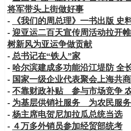
将军带头上街做好事
-
《我们的周总理》一书出版 史
-
迎亚运二百天宣传周活动拉开帷
树新风为亚运争做贡献
-
总书记在“铁人”家
-
哈尔滨建成多功能沿江堤防 全
-
国家一级企业代表聚会上海共商
-
不靠财政补贴 参与市场竞争 
-
为基层供销社服务 为农民服务
-
杨主席电贺尼加拉瓜总统当选
-
４万多外销员参加经贸部统考