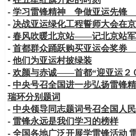
-
学习雷锋精神 争做亚运先锋 
-
决战亚运绿化工程誓师大会在京
-
春风吹暖北京站——记北京站军
-
首都群众踊跃购买亚运会奖券 
-
他们为亚运村披绿装
-
欢颜与赤诚——首都“迎亚运２
-
中央号召全国进一步弘扬雷锋精
瑞环分别题词
-
中央领导同志题词号召全国人民
-
雷锋永远是我们学习的榜样
-
全国各地广泛开展学雷锋活动 