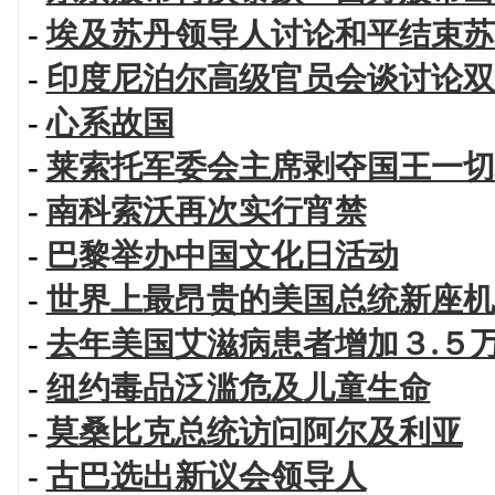
-
埃及苏丹领导人讨论和平结束苏
-
印度尼泊尔高级官员会谈讨论双
-
心系故国
-
莱索托军委会主席剥夺国王一切
-
南科索沃再次实行宵禁
-
巴黎举办中国文化日活动
-
世界上最昂贵的美国总统新座机
-
去年美国艾滋病患者增加３.５
-
纽约毒品泛滥危及儿童生命
-
莫桑比克总统访问阿尔及利亚
-
古巴选出新议会领导人