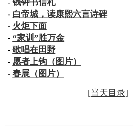
-
钱钟书信札
-
白帝城，读康熙六言诗碑
-
火炬下面
-
“家训”胜万金
-
歌唱在田野
-
愿者上钩（图片）
-
春展（图片）
[
当天目录