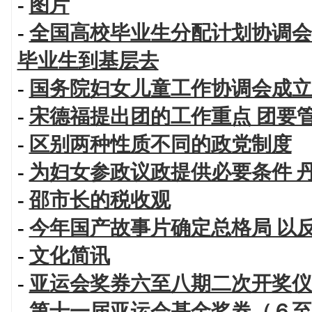
-
图片
-
全国高校毕业生分配计划协调会
毕业生到基层去
-
国务院妇女儿童工作协调会成立
-
宋德福提出团的工作重点 团要
-
区别两种性质不同的政党制度
-
为妇女参政议政提供必要条件 
-
邵市长的税收观
-
今年国产故事片确定总格局 以
-
文化简讯
-
亚运会奖券六至八期二次开奖仪
-
第十一届亚运会基金奖券（６至