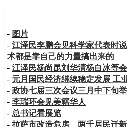
-
图片
-
江泽民李鹏会见科学家代表时说
术都是靠自己的力量搞出来的
-
江泽民杨尚昆刘华清杨白冰等会
-
元月国民经济继续稳定发展 工
-
政协七届三次会议三月中下旬举
-
李瑞环会见美籍华人
-
总书记看展览
-
拉萨市改造危房 两千居民迁新