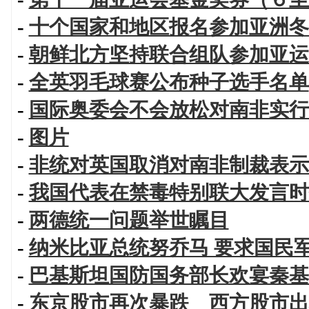
-
十个国家和地区报名参加亚洲冬
-
朝鲜北方坚持联合组队参加亚运
-
全英羽毛球赛公布种子选手名单
-
国际奥委会不会放松对南非实行
-
图片
-
非统对英国取消对南非制裁表示
-
我国代表在禁毒特别联大发言时
-
两德统一问题举世瞩目
-
纳米比亚总统努乔马 要求国民
-
巴基斯坦国防国务部长欢宴秦基
-
东京股市再次暴跌 西方股市出