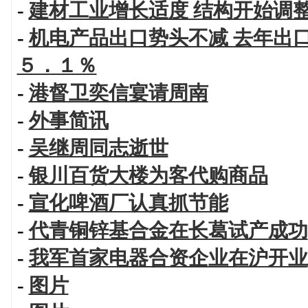
-
建材工业增长适度 结构开始调
-
机电产品出口势头不减 去年出
５．１％
-
港督卫奕信宴请周南
-
外事简讯
-
吴继周同志逝世
-
银川百货大楼为客代购商品
-
宣化啤酒厂认真抓节能
-
代青铜锌基合金在长葛试产成功
-
我军首家电器合资企业在沪开业
-
图片