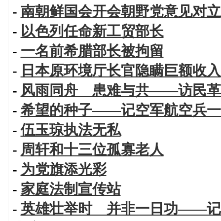
-
南朝鲜国会开会朝野党意见对立
-
以色列任命新工贸部长
-
一名前希腊部长被拘留
-
日本原环境厅长官隐瞒巨额收入
-
风雨同舟 患难与共——访民革
-
希望的种子——记空军航空兵一
-
伍玉琼执法无私
-
周轩和十三位孤寡老人
-
为党旗添光彩
-
家庭法制宣传站
-
英雄壮举时 并非一日功——记