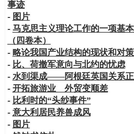
事迹
-
图片
-
马克思主义理论工作的一项基本
（四卷本）
-
略论我国产业结构的现状和对策
-
比、荷撤军意向与北约的忧虑
-
水到渠成——阿根廷英国关系正
-
开拓旅游业 外贸变顺差
-
比利时的“头纱事件”
-
意大利居民养兽成风
-
图片