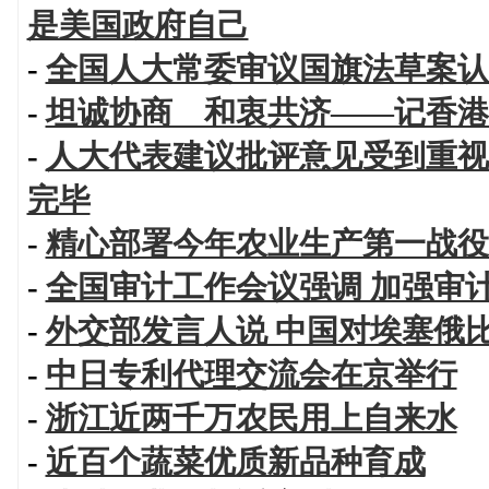
是美国政府自己
-
全国人大常委审议国旗法草案认
-
坦诚协商 和衷共济——记香港
-
人大代表建议批评意见受到重视
完毕
-
精心部署今年农业生产第一战役
-
全国审计工作会议强调 加强审
-
外交部发言人说 中国对埃塞俄
-
中日专利代理交流会在京举行
-
浙江近两千万农民用上自来水
-
近百个蔬菜优质新品种育成