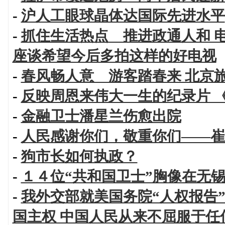
-
沪人工眼球晶体达国际先进水平
-
抓住生活热点 推进政通人和 
座谈希望今后多拍这样的好电视
-
春风畅人意 游客踏春来 北京
-
反映周恩来伟大一生的纪录片 
-
金融卫士潘星兰伤愈出院
-
人民感谢你们，敬重你们——崔
-
狗市长如何执政？
-
１４位“共和国卫士”胸像在无
-
我外交部就美国务院“人权报告
国主权 中国人民从来不屈服于