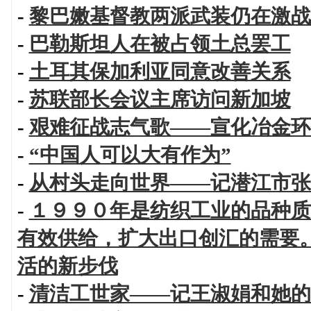
-
黎巴嫩基督教两派武装仍在激战
-
巴勒斯坦人在被占领土总罢工
-
土耳其保加利亚同意改善关系
-
苏联部长会议主席访问新加坡
-
艰难征战志气歌——宣化冶金环
-
“中国人可以大有作为”
-
从村头走向世界——记潜江市张
-
１９９０年是纺织工业的品种质
有效供给，扩大出口创汇的需要
活的新步伐
-
清洁工世家——记王淑娟和她的