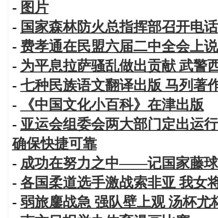
-
图片
-
国家森林防火总指挥部召开电话
-
费孝通在民盟六届二中全会上说
-
为平息拉萨骚乱做出贡献 武警
-
七种民族语文翻译出版 马列著
-
《中国文化小百科》在津出版
-
亚运会组委会两大部门定出运行
确保快捷可靠
-
成功在努力之中——记国家藤球
-
各国柔道选手激战索非亚 我女
-
弱旅鏖战急 强队壁上观 汤杯尤