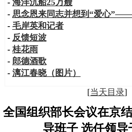
-
海洋沉船25万艘
-
思念恩来同志并想到“爱心”—
-
毛岸英和记者
-
反馈短波
-
桂花雨
-
郎德酒歌
-
漓江春晓（图片）
[
当天目录
全国组织部长会议在京
导班子 选任领