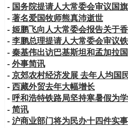
-
国务院提请人大常委会审议国旗
-
著名爱国牧师熊真沛逝世
-
姬鹏飞向人大常委会报告关于香
-
李鹏总理提请人大常委会审议铁
-
秦基伟出访巴基斯坦和孟加拉国
-
外事简讯
-
京郊农村经济发展 去年人均国
-
西藏外贸去年大幅增长
-
呼和浩特铁路局坚持寒暑假为学
-
简讯
-
沪商业部门将为民办十四件实事