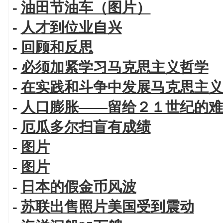
-
油田节油车（图片）
-
人才到位业自兴
-
回顾和反思
-
必须加紧学习马克思主义哲学
-
在实践和斗争中发展马克思主义
-
人口膨胀——留给２１世纪的难
-
厄瓜多尔扫盲有成绩
-
图片
-
图片
-
日本的假金币风波
-
苏联出售照片美国受到震动