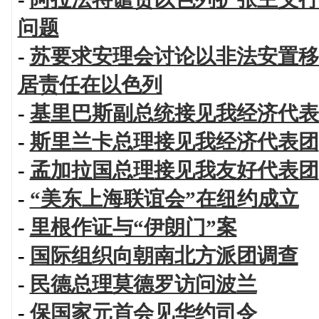
问题
-
苏要求安理会讨论以非法安置移
居责任在以色列
-
基里巴斯副总统接见我经济代表
-
斯里兰卡总理接见我经济代表团
-
孟加拉国总理接见我友好代表团
-
“美东上海联谊会”在纽约成立
-
里根作证与“伊朗门”案
-
国际组织向朝南北方派团调查
-
民德总理莫德罗访问波兰
-
保国家元首会见华约司令