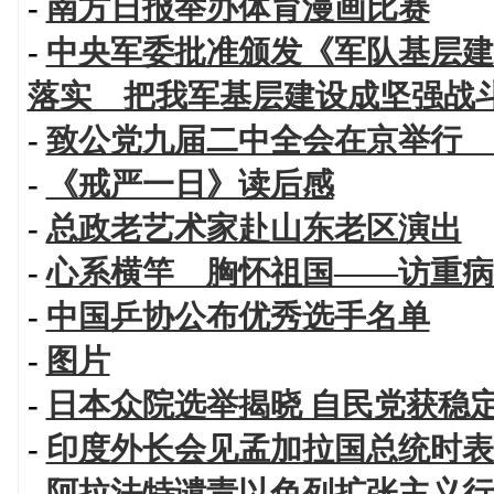
-
南方日报举办体育漫画比赛
-
中央军委批准颁发《军队基层建
落实 把我军基层建设成坚强战
-
致公党九届二中全会在京举行 
-
《戒严一日》读后感
-
总政老艺术家赴山东老区演出
-
心系横竿 胸怀祖国——访重病
-
中国乒协公布优秀选手名单
-
图片
-
日本众院选举揭晓 自民党获稳
-
印度外长会见孟加拉国总统时表
-
阿拉法特谴责以色列扩张主义行