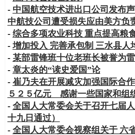
-
中国航空技术进出口公司发布
中航技公司遭受损失应由美方负
-
综合多项农业科技 重点提高粮食
-
增加投入 完善承包制 三水县人
-
某部雷锋班十位老班长被誉为雷
-
章太炎的“读史爱国”论
-
崔乃夫在开展减灾加强国际合作
５２５亿元 感谢一些国家和组
-
全国人大常委会关于召开七届人
十九日通过）
-
全国人大常委会视察组关于 六