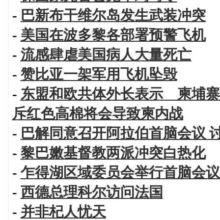
-
巴新布干维尔岛发生武装冲突
-
美国在波多黎各部署预警飞机
-
流感肆虐美国病人大量死亡
-
赞比亚一架军用飞机坠毁
-
东盟和欧共体外长表示 柬埔寨
斥红色高棉将会导致柬内战
-
巴解同意召开阿拉伯首脑会议 
-
黎巴嫩基督教两派冲突白热化
-
乍得湖区域委员会举行首脑会议
-
西德总理科尔访问法国
-
并非杞人忧天