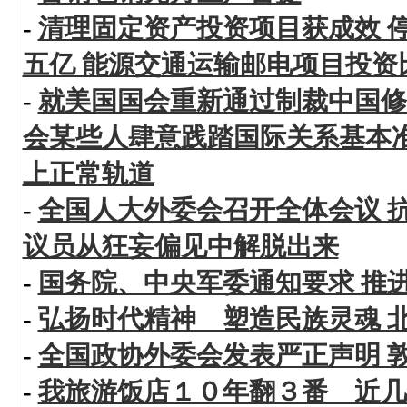
-
清理固定资产投资项目获成效 
五亿 能源交通运输邮电项目投资
-
就美国国会重新通过制裁中国修
会某些人肆意践踏国际关系基本
上正常轨道
-
全国人大外委会召开全体会议 
议员从狂妄偏见中解脱出来
-
国务院、中央军委通知要求 推
-
弘扬时代精神 塑造民族灵魂 
-
全国政协外委会发表严正声明 
-
我旅游饭店１０年翻３番 近几