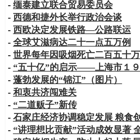
-
缅泰建立联合贸易委员会
-
西德和捷外长举行政治会谈
-
西欧决定发展铁路—公路联运
-
全球艾滋病达二十一点五万例
-
世界每年因吸烟死亡二百五十万
-
“五十亿”的启示——上海市１
-
蓬勃发展的“锦江”（图片）
-
和衷共济闯难关
-
“二道贩子”新传
-
石家庄经济协调稳定发展 粮食
-
“讲理想比贡献”活动成效显著