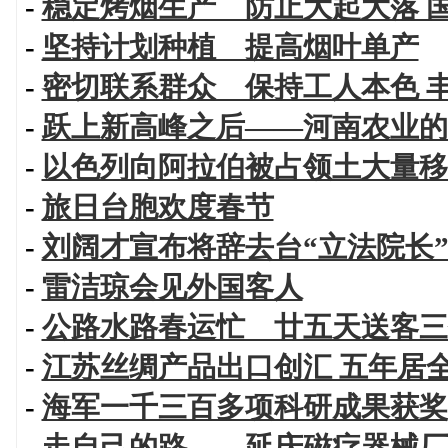
-
稳定烤烟生产 防止大起大落 
-
坚持计划种植 提高烟叶单产
-
密切联系群众 保持工人本色 
-
跃上新高峰之后——河南农业的
-
以色列向阿拉伯被占领土大量移
-
旅日台胞欢度春节
-
刘阔才宣布将辞去台“立法院长
-
雷洁琼会见外国客人
-
公路水路春运忙 廿五天送客三
-
江苏丝绸产品出口创汇 五年居
-
海军一千三百多项科研成果获奖
-
走自己的路——延庆磁疗器械厂