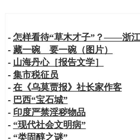
-
怎样看待“草木才子”？——浙江
-
藏一碗 要一碗（图片）
-
山海丹心［报告文学］
-
集市税征员
-
在《乌莫贾报》社长家作客
-
巴西“宝石城”
-
印度严禁淫秽物品
-
“现代社会文明病”
-
“类固醇之谜”