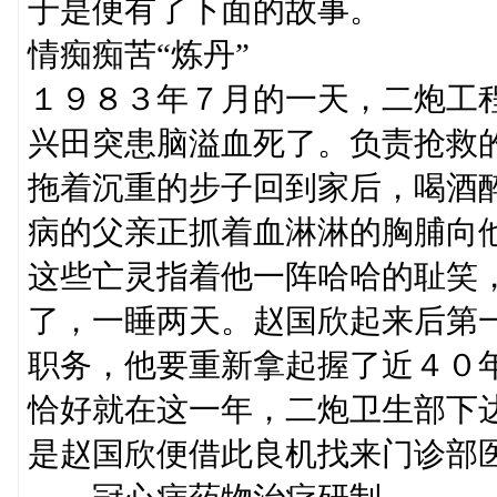
于是便有了下面的故事。
情痴痴苦“炼丹”
１９８３年７月的一天，二炮工
兴田突患脑溢血死了。负责抢救
拖着沉重的步子回到家后，喝酒
病的父亲正抓着血淋淋的胸脯向
这些亡灵指着他一阵哈哈的耻笑
了，一睡两天。赵国欣起来后第
职务，他要重新拿起握了近４０
恰好就在这一年，二炮卫生部下
是赵国欣便借此良机找来门诊部