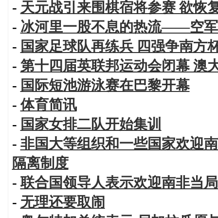
-
天元战引来围棋宿将参赛 欲恢
-
冰河里一股不息的热流——空军
-
国家足球队再练兵 四强争南方
-
第十四届英联邦运动会闭幕 澳
-
国际短池游泳赛在巴黎开幕
-
体育简讯
-
国家女排二队开始集训
-
非国大等组织和一些国家欢迎南
隔离制度
-
联合国领导人表示欢迎南非当局
-
无理还要取闹