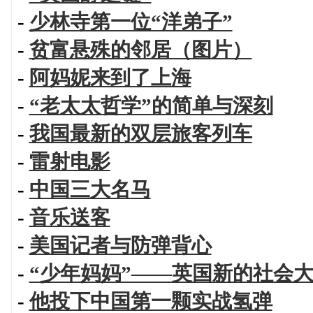
-
少林寺第一位“洋弟子”
-
贫富悬殊的邻居（图片）
-
阿妈妮来到了上海
-
“老太太哲学”的简单与深刻
-
我国最新的双层旅客列车
-
雷射电影
-
中国三大名马
-
音乐送客
-
美国记者与防弹背心
-
“少年妈妈”——英国新的社会
-
他投下中国第一颗实战氢弹