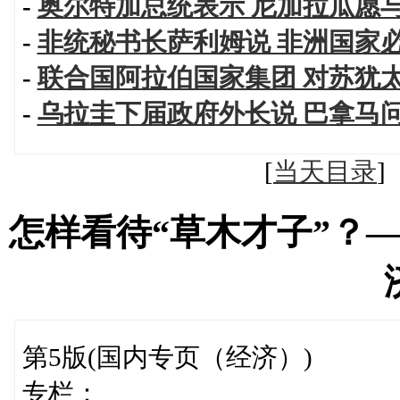
-
奥尔特加总统表示 尼加拉瓜愿
-
非统秘书长萨利姆说 非洲国家
-
联合国阿拉伯国家集团 对苏犹
-
乌拉圭下届政府外长说 巴拿马
[
当天目录
怎样看待“草木才子”？
第5版(国内专页（经济）)
专栏：