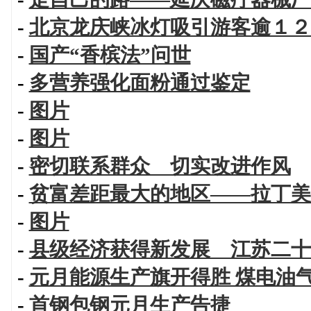
-
北京龙庆峡冰灯吸引游客逾１２
-
国产“香槟法”问世
-
多营养强化面粉通过鉴定
-
图片
-
图片
-
密切联系群众 切实改进作风
-
贫富差距最大的地区——拉丁美
-
图片
-
县级经济获得新发展 江苏二十
-
元月能源生产旗开得胜 煤电油
-
首钢包钢元月生产告捷