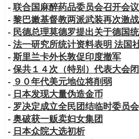
-
联合国麻醉药品委员会召开会议
-
黎巴嫩基督教两派武装再次激战
-
民德总理莫德罗提出关于德国统
-
法一研究所统计资料表明 法国
-
斯里兰卡外长敦促印度撤军
-
保共１４次（特别）代表大会闭
-
９０年代美元地位将削弱
-
日本发现大量伪造金币
-
罗决定成立全民团结临时委员会
-
奥破获一贩卖妇女集团
-
日本众院大选初析