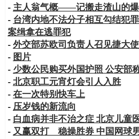
-
主人翁气概——记搬走渣山的爆
-
台湾内地不法分子相互勾结犯罪
案缉拿在逃罪犯
-
外交部苏欧司负责人召见捷大使
-
图片
-
少数公民购买外国护照 公安部
-
北京职工元宵灯会引人入胜
-
在一次特别快车上
-
压岁钱的新流向
-
白血病并非不治之症 北京儿童
-
又赢双打 稳操胜券 中国网球