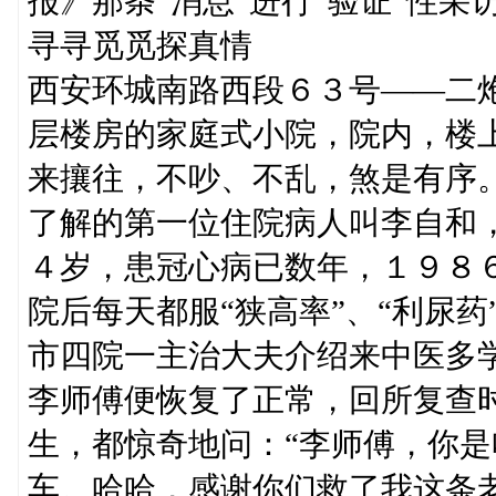
报》那条“消息”进行“验证”性采
寻寻觅觅探真情
西安环城南路西段６３号——二
层楼房的家庭式小院，院内，楼
来攘往，不吵、不乱，煞是有序
了解的第一位住院病人叫李自和
４岁，患冠心病已数年，１９８
院后每天都服“狭高率”、“利尿药
市四院一主治大夫介绍来中医多
李师傅便恢复了正常，回所复查
生，都惊奇地问：“李师傅，你是
车。哈哈，感谢你们救了我这条老