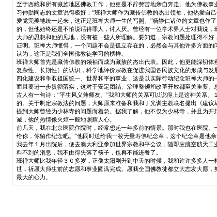
至于西藏和所有藏族地区佛教工作，他更是不辞劳苦地亲自奔走。他为佛教事
习仲勋同志的文章说得极好：“班禅大师作为藏传佛教的杰出领袖，他热爱自
爱党完美地统一起来，这正是班禅大师一生的写照。”杨静仁诸位的文章也作了
的，但他始终还是不怕说话得罪人，讨人厌。曾经有一位学术界人士对我说，
大师的思想和他的见地，没有被一些人所理解。要知道，宗教问题处理得不好
证明。班禅大师懂得，一个问题不会是孤立存在的，必然会与其他许多方面的
认为，这正是我们全国佛教徒学习的榜样。
班禅大师首先是藏传佛教的领袖而成为藏族的杰出代表。因此，他更能深切体
复杂性、长期性）的认识，科学地评价宗教在促进我国各民族文化的形成与发
四化建设和争取祖国统一、世界和平的事业，这是以实际行动纪念班禅大师的
而且要进一步贯彻落实，这对于安定团结、治理整顿和改革开放都至关重要。
古人有一句诗：“平生风义兼师友。”我和大师的关系可以说得上是这种关系
的。关于制定宗教法的问题，大师原来准备和我和丁光训主教联名提出《建议
提到大师曾经为少林寺的问题而着急。据我了解，他不仅为少林寺，并且为开
诚，他的热情像火炬一般地照耀人心。
前几天，我在北京医院住院时，经常想起一年多前的情景。那时我也在医院。一
给你，你留作纪念吧。”他同时送给我一枚无量寿佛纪念章，这个纪念章是他
我去年１月出院后，便去澳大利亚参加世界宗教和平会议，随即应航空航天工
料不到的消息，我不由得失落了筷子，也再不能进餐了。
班禅大师比我年轻３０多岁，正像太阳刚升到中天的时候，我和许许多多人一
世，祈愿大师生前的志愿和事业圆满完成。愿我全国佛教徒都立大志发大愿，
最大的心力。