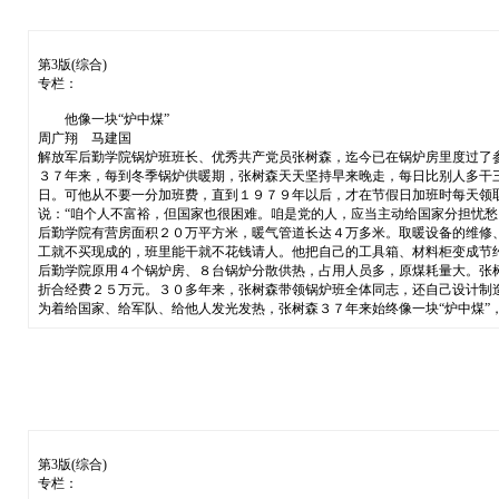
第3版(综合)
专栏：
他像一块“炉中煤”
周广翔 马建国
解放军后勤学院锅炉班班长、优秀共产党员张树森，迄今已在锅炉房里度过了
３７年来，每到冬季锅炉供暖期，张树森天天坚持早来晚走，每日比别人多干
日。可他从不要一分加班费，直到１９７９年以后，才在节假日加班时每天领
说：“咱个人不富裕，但国家也很困难。咱是党的人，应当主动给国家分担忧愁
后勤学院有营房面积２０万平方米，暖气管道长达４万多米。取暖设备的维修
工就不买现成的，班里能干就不花钱请人。他把自己的工具箱、材料柜变成节
后勤学院原用４个锅炉房、８台锅炉分散供热，占用人员多，原煤耗量大。张
折合经费２５万元。３０多年来，张树森带领锅炉班全体同志，还自己设计制
为着给国家、给军队、给他人发光发热，张树森３７年来始终像一块“炉中煤”
第3版(综合)
专栏：