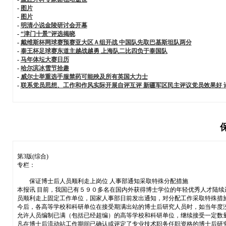
-
图片
-
图片
-
明清小说金陵研讨会开幕
-
“津门十景”评选揭晓
-
戴维斯杯网球赛预赛亚大区Ａ组开战 中国队先取巴基斯坦队两分
-
泰王杯足球赛东道主越战越勇 上海队二比四负于泰国队
-
马年体坛大赛日历
-
哈尔滨冰雪节拾趣
-
威尔士举重选手服禁药可能殃及所有英国大力士
-
联系党员思想、工作和作风实际开展自评互评 新疆军区民主评议党员效果好
第3版(综合)
专栏：
保证博士后人员顺利走上岗位 人事部通知采取特殊分配措施
本报讯 目前，我国已有５９０多名在国内外获得博士学位的年轻优秀人才陆
员顺利走上固定工作单位，国家人事部日前发出通知，对分配工作采取特殊措
今后，各高等学校和科研单位在接受期满出站的博士后研究人员时，如当年度
允许人员编制已满（包括已经超编）的高等学校和科研单位，继续接受一定数
凡在博士后流动站工作期间已确认或评定了专业技术职务任职资格的博士后研