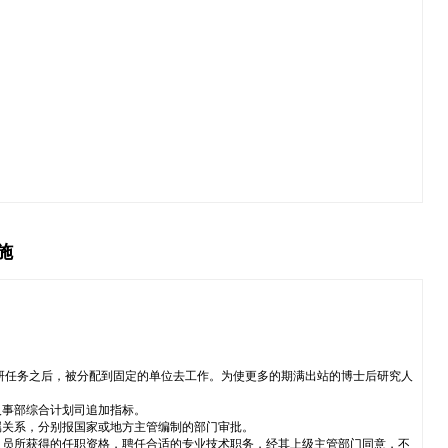
施
研任务之后，被分配到固定的单位去工作。为使更多的期满出站的博士后研究人
人事部综合计划司追加指标。
属关系，分别报国家或地方主管编制的部门审批。
人员所获得的任职资格，聘任合适的专业技术职务，经其上级主管部门同意，不