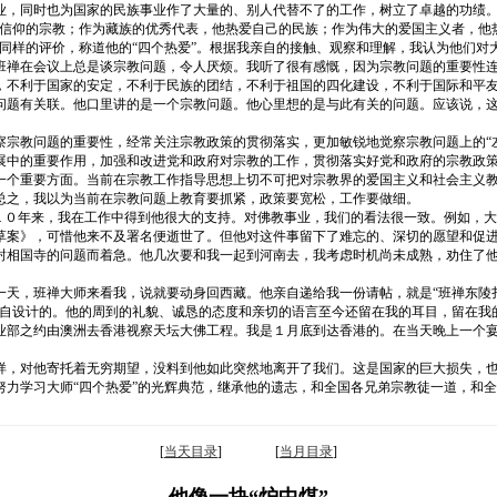
业，同时也为国家的民族事业作了大量的、别人代替不了的工作，树立了卓越的功绩
己信仰的宗教；作为藏族的优秀代表，他热爱自己的民族；作为伟大的爱国主义者，他
同样的评价，称道他的“四个热爱”。根据我亲自的接触、观察和理解，我认为他们对
班禅在会议上总是谈宗教问题，令人厌烦。我听了很有感慨，因为宗教问题的重要性
，不利于国家的安定，不利于民族的团结，不利于祖国的四化建设，不利于国际和平
问题有关联。他口里讲的是一个宗教问题。他心里想的是与此有关的问题。应该说，这
察宗教问题的重要性，经常关注宗教政策的贯彻落实，更加敏锐地觉察宗教问题上的“
展中的重要作用，加强和改进党和政府对宗教的工作，贯彻落实好党和政府的宗教政
一个重要方面。当前在宗教工作指导思想上切不可把对宗教界的爱国主义和社会主义
总之，我以为当前在宗教问题上教育要抓紧，政策要宽松，工作要做细。
。１０年来，我在工作中得到他很大的支持。对佛教事业，我们的看法很一致。例如，
草案》，可惜他来不及署名便逝世了。但他对这件事留下了难忘的、深切的愿望和促
封相国寺的问题而着急。他几次要和我一起到河南去，我考虑时机尚未成熟，劝住了
天，班禅大师来看我，说就要动身回西藏。他亲自递给我一份请帖，就是“班禅东陵扎
亲自设计的。他的周到的礼貌、诚恳的态度和亲切的语言至今还留在我的耳目，留在我
业部之约由澳洲去香港视察天坛大佛工程。我是１月底到达香港的。在当天晚上一个
样，对他寄托着无穷期望，没料到他如此突然地离开了我们。这是国家的巨大损失，
努力学习大师“四个热爱”的光辉典范，继承他的遗志，和全国各兄弟宗教徒一道，和
[
当天目录
] [
当月目录
]
他像一块“炉中煤”