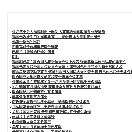
-
保证博士后人员顺利走上岗位 人事部通知采取特殊分配措施
-
我国佛教徒学习的光辉典范——纪念班禅大师圆寂一周年
-
他像一块“炉中煤”
-
四川完成遗传和流行病学调查
-
电视片《雪域的怀念》问世
-
图片
-
我国副代表在联合国人权委员会会议上发言 强调尊重民族自决权的重要性
-
我国代表在联合国人权委员会会议上 谴责以色列侵犯被占领土居民人权
-
南非总统德克勒克宣布 解除对非洲人国民大会的禁令 政府已作出尽快无条件
-
联合国亚太地区建立信任和安全措施会议闭幕
-
侵柬越军留在柬埔寨的又一证据 吴哥地区发现千余名越军
-
协助调解苏丹国内冲突 蒙博托会见苏丹反政府武装领导人
-
联合国秘书长调停萨尔瓦多问题
-
黎基督教两派宣布停火
-
萨政府军与游击队战火再起 游击队提出和谈条件
-
加纳国家元首呼吁 支持泛非通讯社发挥作用
-
孟加拉国外长表示 希望印巴和平解决克什米尔争端
-
南斯拉夫派军队进入科索沃
-
印度领导人会见不丹国王
-
美军方称２月底前撤出侵巴军队
-
希望更好地介绍歌德——冯至致杨武能