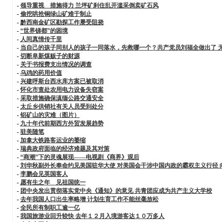
-
领导重视 措施得力 兰坪矿刹住乱开滥采倒卖矿石风
-
偷挖哄抢铜绿山矿难于制止
-
黔西南金矿区勘探工作屡受阻挠
-
“世界锑都”的困境
-
人间真情传千里
-
当自己的孩子同别人的孩子一同落水，先救哪一个？共产党员刘福全做出了 
-
切断阜新煤贩子的财源
-
关于书报费支出情况的调查
-
乌鸡的药用价值
-
兴建呼斯台西水库方案已被取消
-
怀化市查处农用电力设备失窃案
-
采取措施确保滇缅公路交通安全
-
太丘乡供销社有关人员受到处分
-
铝矿山的灾难（图片）
-
九十年代前期西方外贸发展趋势
-
驻美随笔
-
加拿大铁路客运业的萎缩
-
瑞典政府面临的经济难题及其对策
-
“商潮”下的灵魂展现——电视剧《商界》观后
-
刘华秋副外长奉命约见美国驻华大使 对美国会干涉中国内政的霸权主义行径
-
李鹏会见英国客人
-
愿有生之年 见祖国统一
-
团中央发出贯彻落实党中央《通知》的意见 共青团应成为共产主义大学校
-
去年我国人口出生率略增 计划生育工作不能丝毫放松
-
全民所有制职工逾一亿
-
我国旅游业回升较快 去年１２月入境游客达１０万多人