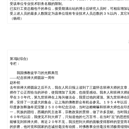
受该单位专业技术职务名额的限制。
已实行工资总额包干的单位，接受期满出站的博士后研究人员时，可相应增加
受上述人员的最多人数限定为该单位现有专业技术人员总数的３％以内，其它
（杨靖）
第3版(综合)
专栏：
我国佛教徒学习的光辉典范
——纪念班禅大师圆寂一周年
赵朴初
去年班禅大师圆寂之后不久，我在人民日报上读到了三篇怀念班禅大师的文章
师作了公正而恰当的评价，使我增加了见闻，也很受感动。我本人和班禅大师
早在３０年代，第九世班禅在上海兴修法会，我受过他的灌顶。第九世班禅在
师，安排了一次盛大的集会，让上海的佛教群众有机会参见。１９５４年以后
印度参加释迦牟尼涅槃２５００年纪念活动，当时达赖喇嘛和班禅大师也在印
一，民族的团结，西藏的民主改革，宗教政策的贯彻，做了许多贡献。当时我
６０年代以后，我便见不到大师了，只知道他的七万言书，在当时“左”的思想指
能够见到班禅大师。将近２０年不见，我没想到大师的面貌变得那样的堂堂而
的折磨，他对党和国家的忠诚丝毫没有动摇，对佛教事业丝毫没有消极畏缩情