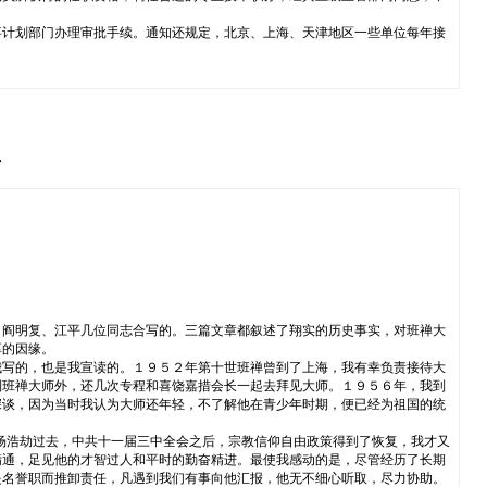
事计划部门办理审批手续。通知还规定，北京、上海、天津地区一些单位每年接
年
、阎明复、江平几位同志合写的。三篇文章都叙述了翔实的历史事实，对班禅大
厚的因缘。
我写的，也是我宣读的。１９５２年第十世班禅曾到了上海，我有幸负责接待大
到班禅大师外，还几次专程和喜饶嘉措会长一起去拜见大师。１９５６年，我到
深谈，因为当时我认为大师还年轻，不了解他在青少年时期，便已经为祖国的统
这场浩劫过去，中共十一届三中全会之后，宗教信仰自由政策得到了恢复，我才又
精通，足见他的才智过人和平时的勤奋精进。最使我感动的是，尽管经历了长期
是名誉职而推卸责任，凡遇到我们有事向他汇报，他无不细心听取，尽力协助。