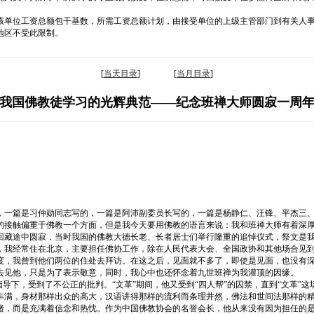
该单位工资总额包干基数，所需工资总额计划，由接受单位的上级主管部门到有关人
地区不受此限制。
[
当天目录
] [
当月目录
]
我国佛教徒学习的光辉典范——纪念班禅大师圆寂一周
，一篇是习仲勋同志写的，一篇是阿沛副委员长写的，一篇是杨静仁、汪锋、平杰三
的接触偏重于佛教一个方面，但是我今天要用佛教的语言来说：我和班禅大师有着深
回藏途中圆寂，当时我国的佛教大德长老、长者居士们举行隆重的追悼仪式，祭文是
，我经常住在北京，主要担任佛协工作，除在人民代表大会、全国政协和其他场合见
度，我曾到他们两位的住处去拜访。在这之后，见面就不多了，即使是见面，也没有
去见他，只是为了表示敬意，同时，我心中也还怀念着九世班禅为我灌顶的因缘。
导下，受到了不公正的批判。“文革”期间，他又受到“四人帮”的囚禁，直到“文革”
丰满，身材那样出众的高大，汉语讲得那样的流利而条理井然，佛法和世间法那样的
绪，而是充满着信念和热忱。作为中国佛教协会的名誉会长，他从来没有因为担任的