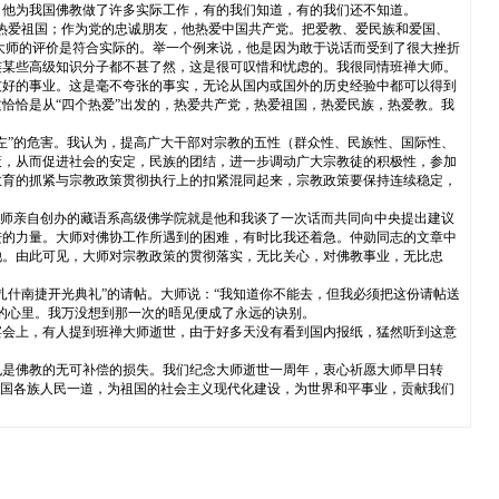
。他为我国佛教做了许多实际工作，有的我们知道，有的我们还不知道。
热爱祖国；作为党的忠诚朋友，他热爱中国共产党。把爱教、爱民族和爱国、
大师的评价是符合实际的。举一个例来说，他是因为敢于说话而受到了很大挫折
连某些高级知识分子都不甚了然，这是很可叹惜和忧虑的。我很同情班禅大师。
友好的事业。这是毫不夸张的事实，无论从国内或国外的历史经验中都可以得到
恰恰是从“四个热爱”出发的，热爱共产党，热爱祖国，热爱民族，热爱教。我
左”的危害。我认为，提高广大干部对宗教的五性（群众性、民族性、国际性、
策，从而促进社会的安定，民族的团结，进一步调动广大宗教徒的积极性，参加
教育的抓紧与宗教政策贯彻执行上的扣紧混同起来，宗教政策要保持连续稳定，
大师亲自创办的藏语系高级佛学院就是他和我谈了一次话而共同向中央提出建议
进的力量。大师对佛协工作所遇到的困难，有时比我还着急。仲勋同志的文章中
他。由此可见，大师对宗教政策的贯彻落实，无比关心，对佛教事业，无比忠
什南捷开光典礼”的请帖。大师说：“我知道你不能去，但我必须把这份请帖送
的心里。我万没想到那一次的晤见便成了永远的诀别。
宴会上，有人提到班禅大师逝世，由于好多天没有看到国内报纸，猛然听到这意
也是佛教的无可补偿的损失。我们纪念大师逝世一周年，衷心祈愿大师早日转
全国各族人民一道，为祖国的社会主义现代化建设，为世界和平事业，贡献我们