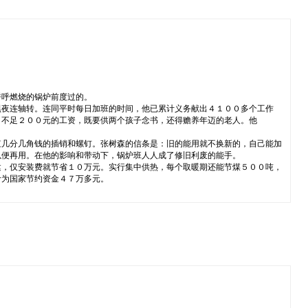
呼呼燃烧的锅炉前度过的。
黑夜连轴转。连同平时每日加班的时间，他已累计义务献出４１００多个工作
月不足２００元的工资，既要供两个孩子念书，还得赡养年迈的老人。他
值几分几角钱的插销和螺钉。张树森的信条是：旧的能用就不换新的，自己能加
以便再用。在他的影响和带动下，锅炉班人人成了修旧利废的能手。
建，仅安装费就节省１０万元。实行集中供热，每个取暖期还能节煤５００吨，
计为国家节约资金４７万多元。