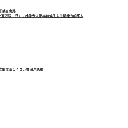
干就有出路
十五万双（只），她像亲人那样侍候失去生活能力的军人
支部改观１４２万贫困户脱贫