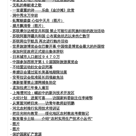
-
无私的奉献者之歌
-
一首凝重的诗——乐曲《金沙滩》欣赏
-
洞中秀水万华岩
-
虬髯貌森森 心似中天月（图片）
-
腊月飘清香（图片）
-
苏联摩尔达维亚共和国 禁止可能引起民族纠纷的政治活动
-
苏联阿塞拜疆共和国 公布紧急状态以来伤亡数字
-
苏联两位宇航员 再次进行舱外活动
-
世界旅游博览会在巴黎开幕 中国馆是博览会最大的外国馆
-
保加利亚政府正式提出集体辞职
-
日本城市人口超过９４７０万
-
中国参加西班牙第１０届国际旅游展览会
-
不结盟运动妇女会议闭幕
-
希腊议会通过延长美基地期限法案
-
安哥拉议会批准延长四项赦免法
-
澳新签署禁止漂网捕鱼协定
-
孟加拉虎三年食人逾百
-
上海漕河泾：崛起中的新兴技术开发区
-
火炬计划 进展可喜——访国家科委副主任李绪鄂
-
从莱茵河畔归来——访青年教师赵明鹏
-
河北农村推行实用技术培训证
-
把目光转向教育——绥化地区农村教改考察散记
-
散发着乡土味——介绍“农村实用生产技术小丛书”
-
图片
-
图片
-
保护国家矿产资源