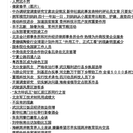
-
人穷志不穷
-
傣家春早（图片）
-
中办调研室调查研究甘肃农业情况 新华社就此事发表特约评论员文章 只要实
-
拥军模范刘妈妈 四十一年如一日，刘妈妈从小屋里寄出鞋垫、护膝、座垫四
-
推动科技进步 加速脱贫致富 贵州科技示范户发挥重要作用
-
丰不忘歉 除奢兴俭 常州开展节粮活动
-
山东部署黄河防凌工作
-
北京会计师事务所和对外经济律师事务所合作 热情为外商投资企业服务
-
景德镇陶瓷行业清退计划外用工 “外用工干、正式工看”的现象明显减少
-
国务院任免国家工作人员
-
中美信息交流合作协议备忘录在北京签署
-
宁夏公路四通八达
-
粤西垦区成为绿色王国
-
充分发扬民主 严格依法行事 武汉顺利进行县乡换届选举
-
与群众同甘苦 到基层办实事 河北数万干部下乡帮助工作 全省５０００多村
-
重视科技兴农 实行技术承包 四川动员科技人员下乡
-
开展调查研究 切实解决问题 海南省领导定点联系市县
-
武陵源风景区游客多
-
“东方咔叽王”创汇居江苏同行之首
-
北京军工技术转民用成绩大
-
不应有的现象
-
武汉滨江饭店经济效益倍增
-
新华社澳门分社举行新春酒会
-
朱良同黎巴嫩客人会谈
-
刘华秋将出访加勒比五国
-
海峡两岸教育界人士座谈 滕藤希望尽早实现两岸教育双向交流
-
腹腔外科专家谢祖培逝世