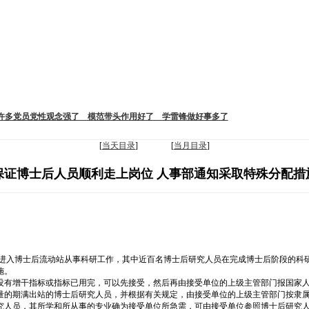
 许多党员党性观念强了 模范带头作用好了 学雷锋做好事多了
[
当天目录
] [
当月目录
]
保证博士后人员顺利走上岗位 人事部通知采取特殊分配措
续进入博士后流动站从事科研工作，其中近百名博士后研究人员在完成博士后阶段的科
施。
没有增干指标或指标已用完，可以先接受，然后再由接受单位的上级主管部门报国家
量的期满出站的博士后研究人员，并根据有关规定，由接受单位的上级主管部门按隶
究人员，其所学和所从事的专业确为接受单位所急需，可由接受单位参照博士后研究