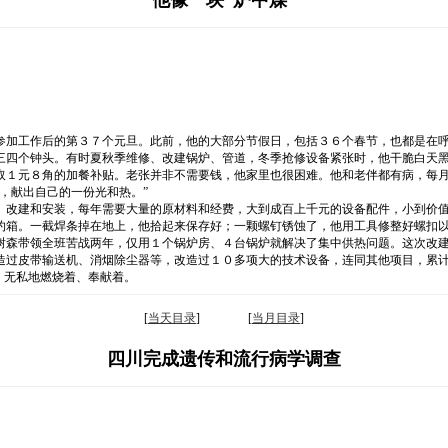
参加工作后的第３７个元旦。此前，他的大部分节假日，包括３６个春节，也都是在
三四个钟头。有时夏秋季维修、改建锅炉、管道，冬季抢修设备紧张时，他干脆白天
取１元８角的加餐补贴。老张并非不需要钱，他家里也很困难。他和老伴都有病，每
，献出自己的一份光和热。”
、改建和安装，每年需要大量的原材料和经费，大到成百上千元的设备配件，小到价
约箱。一截焊条掉在地上，他拾起来保存好；一颗螺钉锈蚀了，他用工具修整好螺扣
树森带领全班苦战两年，仅用１个锅炉房、４台锅炉就解决了集中供热问题。这次改
造过皮带输送机、消烟除尘器等，改造过１０多项大的技术设备，连同其他项目，累
，无私地燃烧着、奉献着。
[
当天目录
] [
当月目录
]
四川完成遗传和流行病学调查