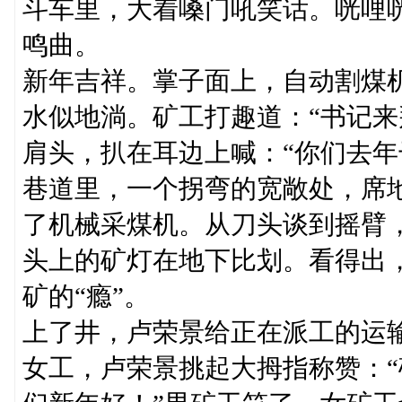
斗车里，大着嗓门吼笑话。咣哩
鸣曲。
新年吉祥。掌子面上，自动割煤
水似地淌。矿工打趣道：“书记来
肩头，扒在耳边上喊：“你们去年
巷道里，一个拐弯的宽敞处，席
了机械采煤机。从刀头谈到摇臂
头上的矿灯在地下比划。看得出
矿的“瘾”。
上了井，卢荣景给正在派工的运
女工，卢荣景挑起大拇指称赞：