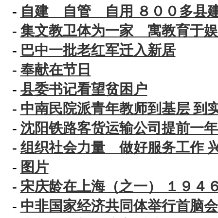
-
自建 自管 自用 ８００多县
-
集文教卫体为一家 寓教育于娱
-
巴中一批老红军迁入新居
-
奉献在节日
-
县委书记看望贫困户
-
中南民院派青年教师到基层 到
-
沈阳铁路客货运输公司提前一年
-
组织社会力量 做好服务工作 
-
图片
-
宋庆龄在上海（之一） １９４
-
中非国家经济共同体举行首脑会