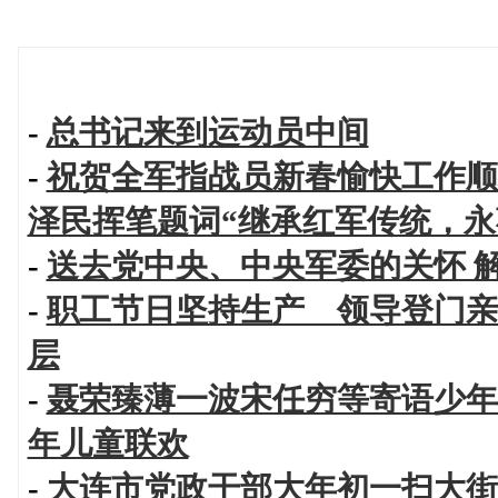
-
总书记来到运动员中间
-
祝贺全军指战员新春愉快工作顺
泽民挥笔题词“继承红军传统，永
-
送去党中央、中央军委的关怀 
-
职工节日坚持生产 领导登门亲
层
-
聂荣臻薄一波宋任穷等寄语少年
年儿童联欢
-
大连市党政干部大年初一扫大街