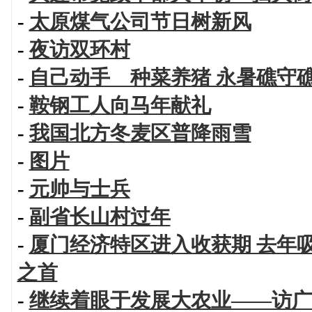
-
太原煤气公司节日树新风
-
夜访双环村
-
自己动手 种菜养猪 永暑礁守礁
-
鞍钢工人向马年献礼
-
我国北方冬麦区普降雨雪
-
图片
-
元帅与士兵
-
副省长山村过年
-
厦门经济特区进入收获期 去年
之首
-
继续着眼于发展大农业——访广