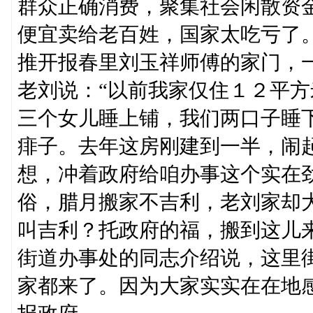
群众正确消费，聚集社会闲散资
便宜卖给老百姓，国家太吃亏了。
推开报春里刘玉祥师傅的家门，
老刘说：“以前我家仅住１２平
三个女儿睡上铺，我们两口子睡
痱子。去年这房刚建到一半，闹
想，冲着政府给咱办事这个实在
俗，腊月搬家不吉利，老刘家却
叫吉利？托政府的福，搬到这儿
街道办事处的同志介绍说，这里
家都来了。因为大家实实在在地