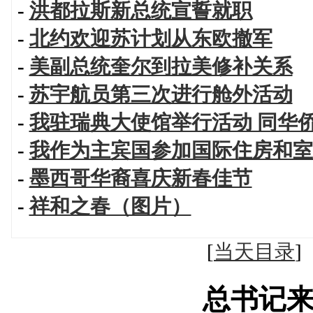
-
洪都拉斯新总统宣誓就职
-
北约欢迎苏计划从东欧撤军
-
美副总统奎尔到拉美修补关系
-
苏宇航员第三次进行舱外活动
-
我驻瑞典大使馆举行活动 同华
-
我作为主宾国参加国际住房和室
-
墨西哥华裔喜庆新春佳节
-
祥和之春（图片）
[
当天目录
总书记