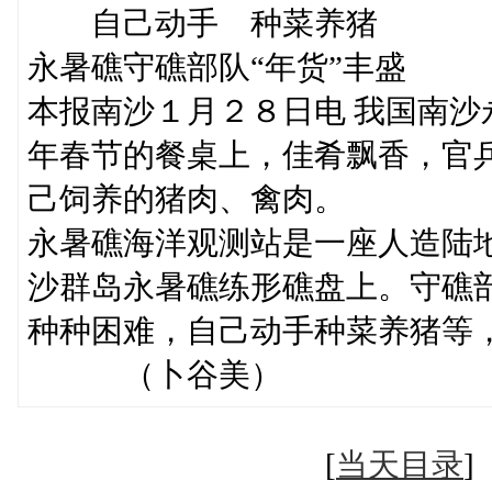
自己动手 种菜养猪
永暑礁守礁部队“年货”丰盛
本报南沙１月２８日电 我国南
年春节的餐桌上，佳肴飘香，官
己饲养的猪肉、禽肉。
永暑礁海洋观测站是一座人造陆
沙群岛永暑礁练形礁盘上。守礁
种种困难，自己动手种菜养猪
（卜谷美）
[
当天目录