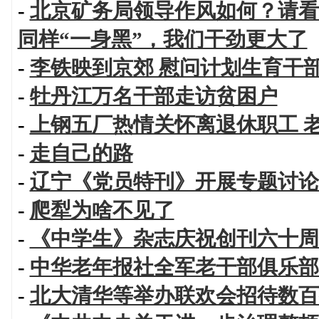
-
北京矿务局领导作风如何？请看
同样“一身黑”，我们干劲更大了
-
李铁映到京郊 慰问计划生育干
-
牡丹江万名干部走访贫困户
-
上钢五厂热情关怀离退休职工 
-
走自己的路
-
辽宁《党员特刊》开展专题讨论
-
爬犁为啥不见了
-
《中学生》杂志庆祝创刊六十周
-
中华老年报社全军老干部俱乐部
-
北大清华等举办联欢会招待数百