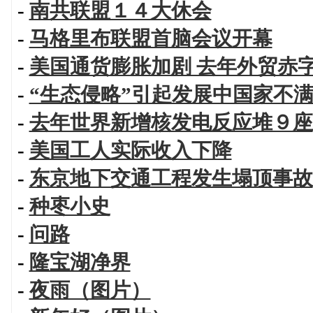
-
南共联盟１４大休会
-
马格里布联盟首脑会议开幕
-
美国通货膨胀加剧 去年外贸赤
-
“生态侵略”引起发展中国家不
-
去年世界新增核发电反应堆９座
-
美国工人实际收入下降
-
东京地下交通工程发生塌顶事故
-
种枣小史
-
问路
-
隆宝湖净界
-
夜雨（图片）