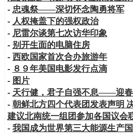
-
忠魂祭——深切怀念陶勇将军
-
人权掩盖下的强权政治
-
尼雷尔谈第七次访华印象
-
别开生面的电脑住房
-
西欧国家首次合办旅游年
-
８９年美国电影发行点滴
-
图片
-
天行健，君子自强不息——迎春
-
朝鲜北方四个代表团发表声明 
建议北南统一组团参加各国议会
-
我国成为世界第三大能源生产国