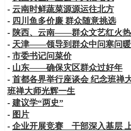
-
云南时鲜蔬菜源源运往北方
-
四川鱼多价廉 群众随意挑选
-
陕西、云南——群众文艺红火热
-
天津——领导到群众中问寒问暖
-
市委书记问菜价
-
山东——确保灾区群众过好年
-
首都各界举行座谈会 纪念班禅大
班禅大师光辉一生
-
建议学“两史”
-
图片
-
企业开展竞赛 干部深入基层 