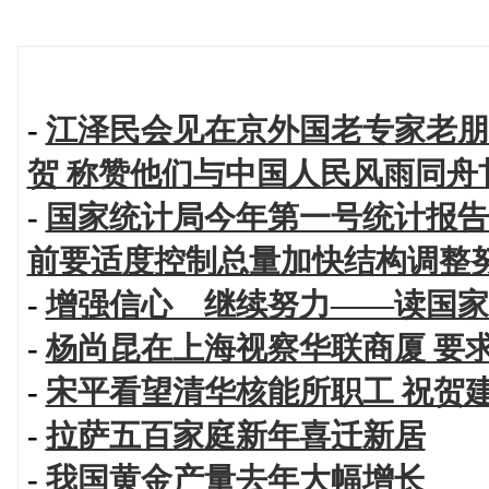
-
江泽民会见在京外国老专家老朋
贺 称赞他们与中国人民风雨同舟
-
国家统计局今年第一号统计报告
前要适度控制总量加快结构调整
-
增强信心 继续努力——读国家
-
杨尚昆在上海视察华联商厦 要
-
宋平看望清华核能所职工 祝贺
-
拉萨五百家庭新年喜迁新居
-
我国黄金产量去年大幅增长