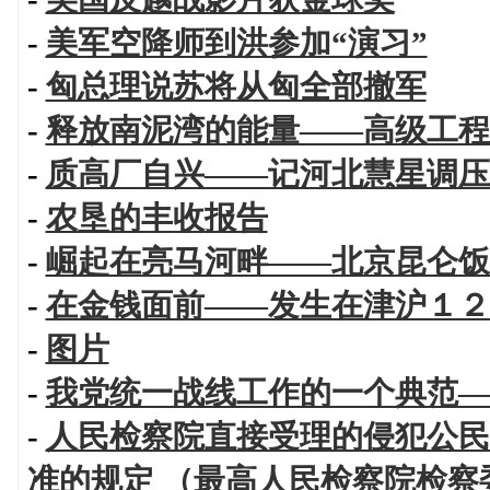
-
美军空降师到洪参加“演习”
-
匈总理说苏将从匈全部撤军
-
释放南泥湾的能量——高级工程
-
质高厂自兴——记河北慧星调压
-
农垦的丰收报告
-
崛起在亮马河畔——北京昆仑饭
-
在金钱面前——发生在津沪１２
-
图片
-
我党统一战线工作的一个典范—
-
人民检察院直接受理的侵犯公民
准的规定 （最高人民检察院检