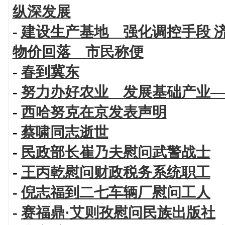
纵深发展
-
建设生产基地 强化调控手段 
物价回落 市民称便
-
春到冀东
-
努力办好农业 发展基础产业—
-
西哈努克在京发表声明
-
蔡啸同志逝世
-
民政部长崔乃夫慰问武警战士
-
王丙乾慰问财政税务系统职工
-
倪志福到二七车辆厂慰问工人
-
赛福鼎·艾则孜慰问民族出版社