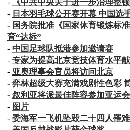
-
《中共中央关于进一步治理整顿
-
日本羽毛球公开赛开幕 中国选
-
国务院批准《国家体育锻炼标准
育“达标”
-
中国足球队抵港参加邀请赛
-
专家为提高北京竞技体育水平献
-
亚奥理事会官员将访问北京
-
弈林超级大赛充满戏剧性色彩 
-
叙利亚将派最佳阵容参加亚运会
-
图片
-
委海军一飞机坠毁二十四人罹难
-
美国反越战影片获金球奖