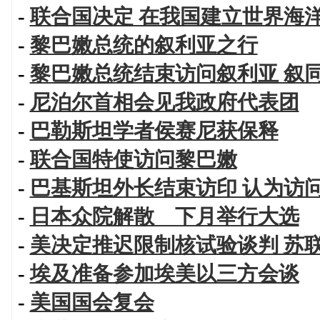
-
联合国决定 在我国建立世界海
-
黎巴嫩总统的叙利亚之行
-
黎巴嫩总统结束访问叙利亚 叙
-
尼泊尔首相会见我政府代表团
-
巴勒斯坦学者侯赛尼获保释
-
联合国特使访问黎巴嫩
-
巴基斯坦外长结束访印 认为访
-
日本众院解散 下月举行大选
-
美决定推迟限制核试验谈判 苏
-
埃及准备参加埃美以三方会谈
-
美国国会复会