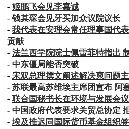
-
姬鹏飞会见李嘉诚
-
钱其琛会见牙买加众议院议长
-
我代表在安理会常任理事国代表
贡献
-
法兰西学院院士佩雷菲特指出 
-
中东僵局能否突破
-
宋双总理撰文阐述解决柬问题主
-
苏联最高苏维埃主席团宣布 阿
-
联合国秘书长在环境与发展会议
-
中国政府代表要求关贸总协定 
-
埃及推迟同国际货币基金组织签