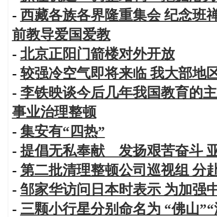
-
西藏各族各界隆重集会 纪念班
前教导爱国爱教
-
北京正阳门箭楼对外开放
-
较强冷空气即将来临 我大部地
-
李铁映谈今后几年我国教育的主
事业治理整顿
-
集安有“四热”
-
提倡无私奉献 发扬艰苦奋斗 
-
第二批清理整顿公司巡视组 分
-
邹家华访问日本时表示 为加强
-
三颗小行星分别命名为 “佛山”“