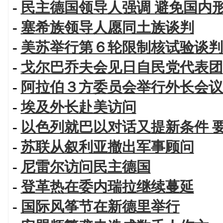
-
民主德国领导人强调 避免国内
-
塞希族领导人愿同土族谈判
-
美苏举行第６轮限制核试验谈判
-
戈尔巴乔夫会见日自民党代表团
-
阿拉伯３方委员会举行外长会议
-
埃及外长赴美访问
-
以色列就巴以对话又提新条件 
-
苏联从叙利亚撤出军事顾问
-
尼雷尔访问民主德国
-
登革热在委内瑞拉继续蔓延
-
国际风筝节在新德里举行