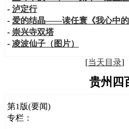
-
泸定行
-
爱的结晶——读任寰《我心中的
-
崇兴寺双塔
-
凌波仙子（图片）
[
当天目录
贵州四
第1版(要闻)
专栏：