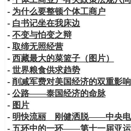
-
为什么要整顿个体工商户
-
白书记坐在我床边
-
不变与怕变之辩
-
取缔无照经营
-
西藏最大的菜篮子（图片）
-
世界粮食供求趋势
-
削减军费对美国经济的双重影响
-
公路——泰国经济的命脉
-
图片
-
明快流丽 刚健洒脱——中央电
-
五环中的一环——第十一届亚运