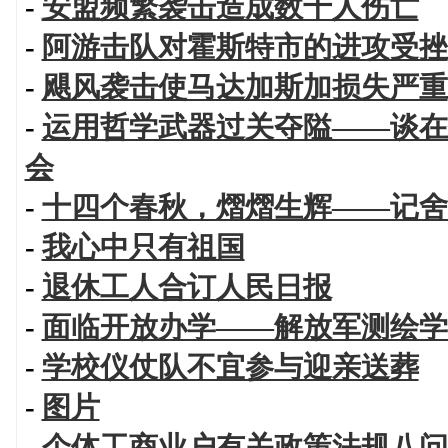
-
安盟频繁袭击造成数千人伤亡
-
阿游击队对霍斯特市的进攻受挫
-
飓风袭击使马达加斯加损失严重
-
运用哲学武器过关夺隘——谈在
会
-
十四个春秋，熠熠生辉——记舍
-
我心中只有祖国
-
退休工人合订人民日报
-
面临开放办学——解放军测绘学
-
学校仪仗队不宜参与迎亲送葬
-
图片
-
个体工商业户有关政策法规八问