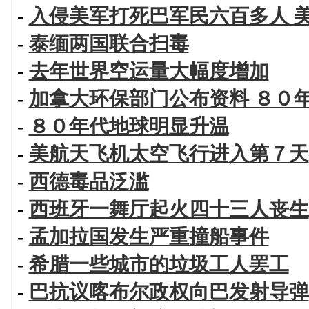
-
入侵美军打死巴军民六百多人 
-
泰缅两国联合扫毒
-
去年世界空运量大幅度增加
-
加拿大环保部门公布资料 ８０
-
８０年代地球明显升温
-
美航天飞机太空飞行进入第７天
-
西德毒品泛滥
-
西班牙一舞厅起火四十三人丧生
-
孟加拉国发生严重撞船事件
-
希腊一些城市的垃圾工人罢工
-
巴抗议喀布尔政权向巴发射导弹