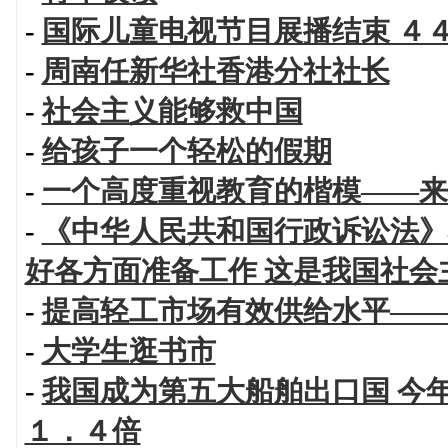
-
国际儿童电视节目展播结束 ４
-
周南任新华社香港分社社长
-
社会主义能够救中国
-
给孩子一个轻松的假期
-
一个高度重视教育的楷模——来
-
《中华人民共和国行政诉讼法》
好各方面准备工作 这是我国社会
-
提高轻工市场有效供给水平——
-
大学生逛书市
-
我国成为第五大船舶出口国 今
１．４倍