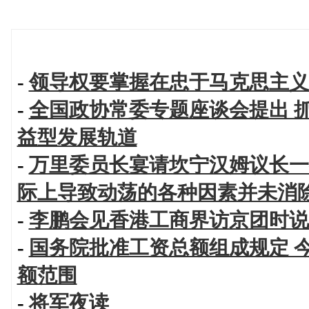
-
领导权要掌握在忠于马克思主义
-
全国政协常委专题座谈会提出 
益型发展轨道
-
万里委员长宴请坎宁汉姆议长一
际上导致动荡的各种因素并未消
-
李鹏会见香港工商界访京团时说
-
国务院批准工资总额组成规定 
额范围
-
将军夜读