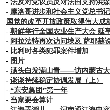
-
法反对党议员反对法国支持洪森
-
摩洛哥进步和社会主义党总书记
国党的改革开放政策取得伟大成
-
朝鲜举行全国农业生产大会 延
-
阿拉法特再次访问埃及 萨耶赫
-
比利时各类犯罪案件增加
-
图片
-
满头白发满山青——访内蒙古大
-
谈谈持续稳定协调发展（上）
-
“东安集团”第一年
-
当家要会算计
-
江海弄潮儿——记南通江海电容