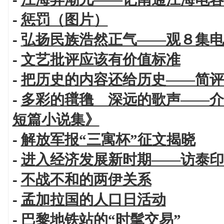
-
惩罚（图片）
-
弘扬民族浩然正气——观８集电
-
文艺批评应该有价值标准
-
把历史的内容还给历史——简评
-
多彩的氆氇 深远的歌声——介
短篇小说集》
-
解放军报“三寓杯”征文揭晓
-
进入经济发展新时期——访泰印
-
不战不和的两伊关系
-
孟加拉国的人口日活动
-
巴黎地铁站的“时髦交易”