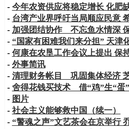
-
今年农资供应将稳定增长 化肥
-
台湾产业界呼吁当局顺应民意 
-
加强团结协作 不忘鱼水情深 
-
“国家有困难我们来分担” 天津
-
何康在农垦工作会议上提出 保
-
外事简讯
-
清理财务帐目 巩固集体经济 
-
舍得花钱买技术 借“鸡”生“蛋
-
图片
-
社会主义能够救中国（续一）
-
“警魂之声”文艺茶会在京举行 