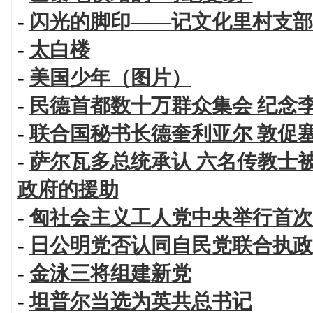
-
闪光的脚印——记文化里村支部
-
太白楼
-
美国少年（图片）
-
民德首都数十万群众集会 纪念
-
联合国秘书长德奎利亚尔 敦促
-
萨尔瓦多总统承认 六名传教士
政府的援助
-
匈社会主义工人党中央举行首次
-
日公明党否认同自民党联合执政
-
金泳三将组建新党
-
坦普尔当选为英共总书记