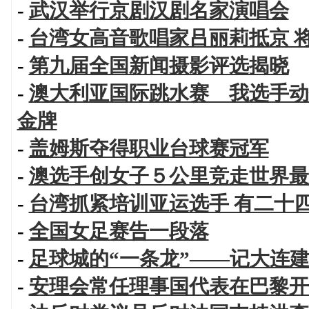
-
武汉举行京剧汉剧名家演唱会
-
台湾女高音歌唱家吕丽莉抵京 
-
第九届全国新闻摄影评选揭晓
-
澳大利亚国际跳水赛 我选手动
金牌
-
盖姆斯夺得职业台球赛冠军
-
澳选手创女子５公里竞走世界最
-
台湾抓紧培训亚运选手 有二十
-
全国女足赛告一段落
-
足球城的“一条龙”——记大连
-
安理会常任理事国代表在巴黎开