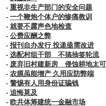
-
重视非生产部门的安全问题
-
一个鞭炮个体户的惨痛教训
-
就要不露声色地检查
-
公费应酬之弊
-
报刊自办发行 投递亟需改进
-
选配村组干部 不搞抽签轮流
-
废弃旧村建新房 侵蚀耕地太可
-
农膜虽能增产 久用应防弊端
-
警惕有人用身份证骗钱
-
追悔莫及
-
欧共体筹建统一金融市场