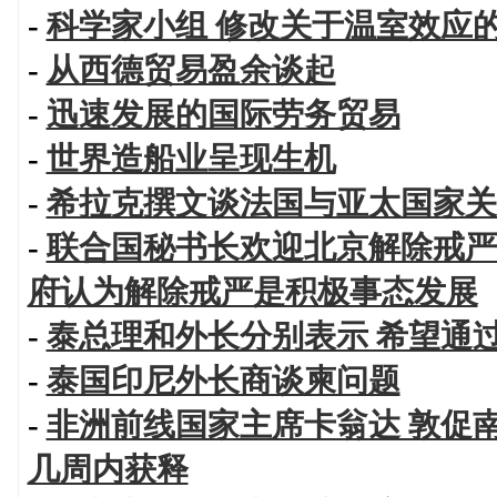
-
科学家小组 修改关于温室效应
-
从西德贸易盈余谈起
-
迅速发展的国际劳务贸易
-
世界造船业呈现生机
-
希拉克撰文谈法国与亚太国家关
-
联合国秘书长欢迎北京解除戒严
府认为解除戒严是积极事态发展
-
泰总理和外长分别表示 希望通
-
泰国印尼外长商谈柬问题
-
非洲前线国家主席卡翁达 敦促
几周内获释