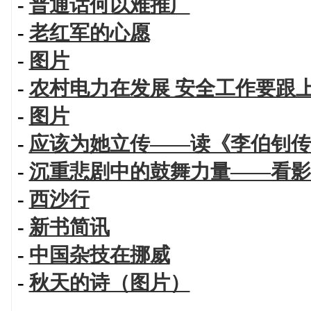
-
普通话何以难推广
-
老红军的心愿
-
图片
-
农村电力在发展 安全工作要跟
-
图片
-
应该为她立传——读《李伯钊传
-
沉重悲剧中的鼓舞力量——看影
-
西沙行
-
新书简讯
-
中国杂技在挪威
-
秋天的诗（图片）