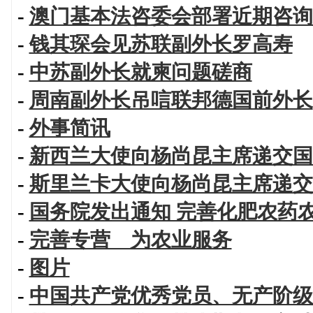
-
澳门基本法咨委会部署近期咨询
-
钱其琛会见苏联副外长罗高寿
-
中苏副外长就柬问题磋商
-
周南副外长吊唁联邦德国前外长
-
外事简讯
-
新西兰大使向杨尚昆主席递交国
-
斯里兰卡大使向杨尚昆主席递交
-
国务院发出通知 完善化肥农药
-
完善专营 为农业服务
-
图片
-
中国共产党优秀党员、无产阶级