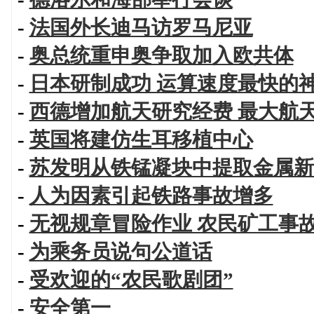
-
法国外长迪马访罗马尼亚
-
奥总统重申奥争取加入欧共体
-
日本研制成功 运算速度最快的
-
西德增加航天研究经费 最大航
-
英国将建仿生耳移植中心
-
苏发明从铁锰凝块中提取金属新
-
人为因素引起铁路事故增多
-
无视规章冒险作业 农民矿工事
-
为乘务员说句公道话
-
受欢迎的“农民歌剧团”
-
安全第一