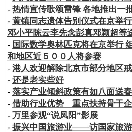
-
热情宣传歌颂雷锋 各地推出一
-
黄镇同志遗体告别仪式在京举行
邓小平陈云李先念彭真邓颖超等
-
国际数学奥林匹克将在京举行 
和地区近５００人将参赛
-
港人欢迎解除北京市部分地区戒
-
还是老实些好
-
落实产业倾斜政策有如八面送春
-
借助行业优势 重点扶持骨干企
-
万里参观“说凤阳”影展
-
振兴中国旅游业——访国家旅游