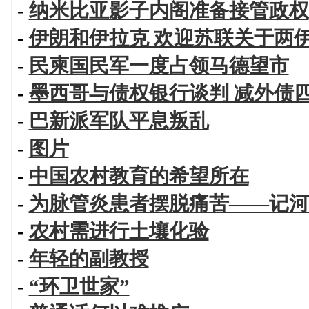
-
纳米比亚影子内阁准备接管政权
-
伊朗和伊拉克 欢迎苏联关于两
-
民柬国民军一度占领马德望市
-
墨西哥与债权银行谈判 减外债
-
巴新派军队平息叛乱
-
图片
-
中国农村教育的希望所在
-
为脉管炎患者摆脱痛苦——记河
-
农村需进行土壤化验
-
年轻的副教授
-
“环卫世家”