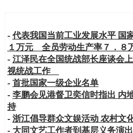
-
代表我国当前工业发展水平 国
１万元 全员劳动生产率７．８
-
江泽民在全国统战部长座谈会上
视统战工作
-
首批国家一级企业名单
-
李鹏会见港督卫奕信时指出 内
持
-
浙江倡导群众文娱活动 农村文
-
大同文艺工作者到基层义务演出