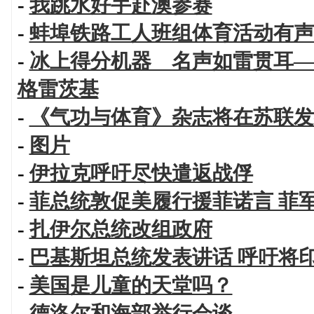
-
我跳水好手赴澳参赛
-
蚌埠铁路工人班组体育活动有声
-
冰上得分机器 名声如雷贯耳—
格雷茨基
-
《气功与体育》杂志将在苏联发
-
图片
-
伊拉克呼吁尽快遣返战俘
-
菲总统敦促美履行援菲诺言 菲
-
扎伊尔总统改组政府
-
巴基斯坦总统发表讲话 呼吁将
-
美国是儿童的天堂吗？
-
德洛尔和海部举行会谈