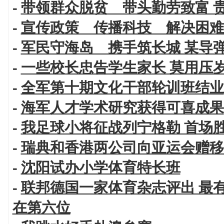
-
带领群众脱贫 带头勤劳致富 
-
宣传政策 传播科技 解决困难
-
军民守海岛 携手筑长城 某导
-
一些校长忠告学生家长 莫用压
-
全军第十期文化干部轮训班结业
-
海军人才学术研究获得可喜成果
-
我足球小将征战列宁格勒 首场
-
瑞典和香港两公司向亚运会赠移
-
沈阳试办小学体育特长班
-
联邦德国一家体育杂志评出 最
在第六位