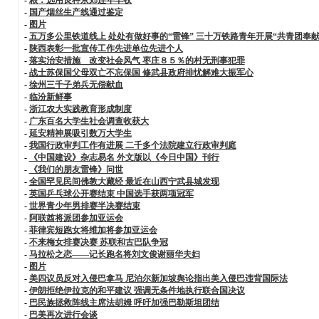
-
国产烟丝生产线通过鉴定
-
图片
-
五万多公里铁道线上 处处有做好事的“雷锋” 三十万铁路青年开展“共青团奉献
-
陕西表彰一批宣传工作先进单位先进个人
-
落实治安措施 改变社会风气 枣庄８５％的村无刑事犯罪
-
战士苏保国父母双亡不忘保国 修武县政府排忧解难大振军心
-
徐州三千子弟兵无偿献血
-
临汾新鲜事
-
浙江农大实践教育形成制度
-
广东百名大学生社会调查收获大
-
延安精神展吸引数万大学生
-
我国行政审判工作有进展 二千多个法院建立行政审判庭
-
《中国建设》杂志易名 外文版以《今日中国》刊行
-
《我们的朋友雷锋》问世
-
全国罕见民间佛教大藏经 最近在山西宁武县城发现
-
英国乒乓球公开赛结束 中国选手获两项冠军
-
世界青少年男排赛半决赛结束
-
阿联酋将派团参加亚运会
-
菲律宾短跑女将维加将参加亚运会
-
不来梅女排赛决赛 苏联和古巴队争冠
-
马拉松之恋——记长跑名将刘文俊谢丽华夫妇
-
图片
-
美四议员反对入侵巴拿马 尼泊尔新加坡舆论指出美入侵巴违背国际法
-
伊朗拒绝伊拉克的和平建议 强调无条件地执行联合国决议
-
巴民族拯救阵线主席法胡姆 呼吁加强巴勒斯坦团结
-
巴美再次进行会谈