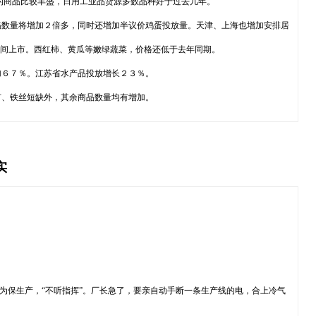
的商品比较丰盛，日用工业品货源多数品种好于过去几年。
馅数量将增加２倍多，同时还增加半议价鸡蛋投放量。天津、上海也增加安排居
期间上市。西红柿、黄瓜等嫩绿蔬菜，价格还低于去年同期。
加６７％。江苏省水产品投放增长２３％。
钉、铁丝短缺外，其余商品数量均有增加。
实
为保生产，“不听指挥”。厂长急了，要亲自动手断一条生产线的电，合上冷气