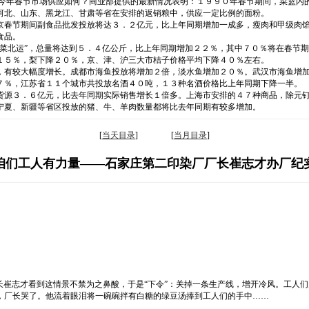
。今年春节市场供应如何？商业部提供的最新情况表明：１９９０年春节期间，菜篮内
河北、山东、黑龙江、甘肃等省在安排的返销粮中，供应一定比例的面粉。
京春节期间副食品批发投放将达３．２亿元，比上年同期增加一成多，瘦肉和甲级肉
食品。
南菜北运”，总量将达到５．４亿公斤，比上年同期增加２２％，其中７０％将在春节
１５％，梨下降２０％，京、津、沪三大市桔子价格平均下降４０％左右。
，有较大幅度增长。成都市海鱼投放将增加２倍，淡水鱼增加２０％。武汉市海鱼增
７％，江苏省１１个城市共投放名酒４０吨，１３种名酒价格比上年同期下降一半。
货源３．６亿元，比去年同期实际销售增长１倍多。上海市安排的４７种商品，除元
宁夏、新疆等省区投放的猪、牛、羊肉数量都将比去年同期有较多增加。
[
当天目录
] [
当月目录
]
咱们工人有力量——石家庄第二印染厂厂长崔志才办厂纪
崔志才看到这情景不禁为之鼻酸，于是“下令”：关掉一条生产线，增开冷风。工人们
，厂长哭了。他流着眼泪将一碗碗拌有白糖的绿豆汤捧到工人们的手中……