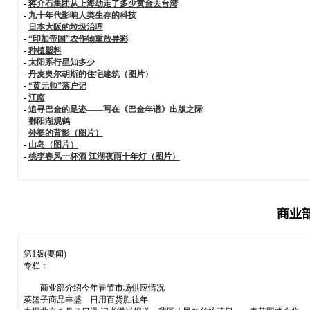
-
蒋介石集团从上海劫走了多少黄金去台湾
-
九十年代影响人类生存的科技
-
日本大阪的垃圾治理
-
“印加帝国”农作物重放异彩
-
种植塑料
-
太阳系行星知多少
-
丹麦奥尔胡斯的住宅建筑（图片）
-
“黄元帅”落户记
-
江南
-
追寻巴金的足迹——写在《巴金年谱》出版之际
-
鄱阳湖观鹤
-
外婆的背影（图片）
-
山岛（图片）
-
桃李春风一杯酒 江湖夜雨十年灯（图片）
商业
第1版(要闻)
专栏：
商业部介绍今年春节市场供应情况
菜篮子商品丰盛 日用百货胜往年