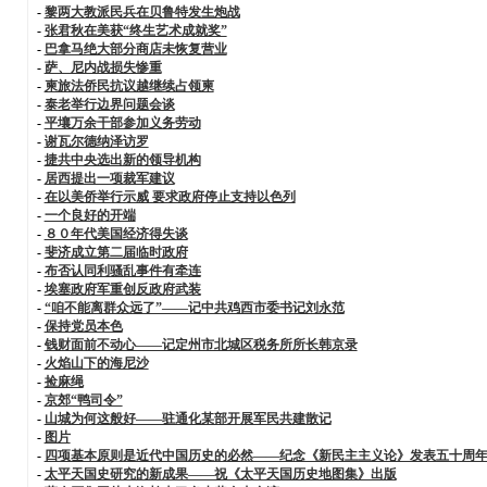
-
黎两大教派民兵在贝鲁特发生炮战
-
张君秋在美获“终生艺术成就奖”
-
巴拿马绝大部分商店未恢复营业
-
萨、尼内战损失惨重
-
柬旅法侨民抗议越继续占领柬
-
泰老举行边界问题会谈
-
平壤万余干部参加义务劳动
-
谢瓦尔德纳泽访罗
-
捷共中央选出新的领导机构
-
居西提出一项裁军建议
-
在以美侨举行示威 要求政府停止支持以色列
-
一个良好的开端
-
８０年代美国经济得失谈
-
斐济成立第二届临时政府
-
布否认同利骚乱事件有牵连
-
埃塞政府军重创反政府武装
-
“咱不能离群众远了”——记中共鸡西市委书记刘永范
-
保持党员本色
-
钱财面前不动心——记定州市北城区税务所所长韩京录
-
火焰山下的海尼沙
-
捡麻绳
-
京郊“鸭司令”
-
山城为何这般好——驻通化某部开展军民共建散记
-
图片
-
四项基本原则是近代中国历史的必然——纪念《新民主主义论》发表五十周
-
太平天国史研究的新成果——祝《太平天国历史地图集》出版