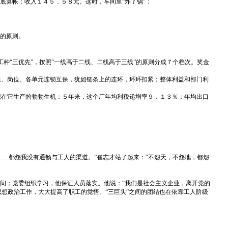
底算帐：收入１４５．５８元。这时，车间里“炸了锅”：
受的原则。
种“三优先”，按照“一线高于二线、二线高于三线”的原则分成７个档次。奖金
组、岗位。各单元连锁互保，犹如链条上的连环，环环扣紧；整体利益和部门利
现在它生产的勃勃生机：５年来，这个厂年均利税递增率９．１３％；年均出口
……都怨我没有通畅与工人的渠道。”崔志才站了起来：“不怨天，不怨地，都怨
间；党委组织学习，他保证人员落实。他说：“我们是社会主义企业，离开党的
思想政治工作，大大提高了职工的觉悟。“三巨头”之间的团结也在依靠工人阶级