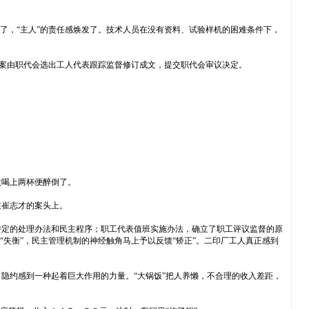
了，“主人”的责任感焕发了。技术人员在没有资料、试验样机的困难条件下，
方案由职代会选出工人代表跟踪监督修订成文，提交职代会审议决定。
没喝上两杯便醉倒了。
在崔志才的案头上。
特定的处理办法和民主程序；职工代表值班实施办法，确立了职工评议监督的原
失衡”，民主管理机制的神经触角马上予以反馈“矫正”。二印厂工人真正感到
隐约感到一种起着巨大作用的力量。“大锅饭”把人养懒，不合理的收入差距，