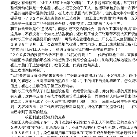
崔志才有句格言：“让主人都带上当家的钥匙”。工人拿起当家的钥匙，常可以打
整顿劳动纪律是一个难题，崔志才把它交给了工人。他招聘承包后的第一次职代
产品的销路是常遇到的难题。崔志才想“从国内打到国外”，但跑遍大半个中国
硬是攻下了３２个色调离奇荒诞的工艺难关；“职工出口智囊团”的傅俊杰，五
结果第一批出口产品全部符样合格，按期交货，二印走向了大千世界。
职工伙食管理是个“意见窝”，崔志才把它交给职代会，普通女工张秋珍勇揭“
这几年，不仅没有一个为此上访告状的，还出现了像女工张瑞芳不要大家评议
有时职工拿起钥匙要开的“锈锁”，可能就在管理者身上。厂长在工人监督面前
１９８８年８月，工厂会议室里烟气弥漫，空气闷热，职工代表就植绒设备引
“您常说让我们工人当家，可植绒设备情况我们却一直被蒙在鼓里！”
“２００多万的投资至今收不回来，我们心疼啊！”……代表们唇枪舌剑，直掏
谁能把市场预测的那么准？谁想到原材料涨价会这样快，影响到植绒地毯的成
崔志才脑门子上渗着细汗，欲言又止。代表们愤然离去。
第二次质询按时召开。
“我们要您谈设备引进的来龙去脉！”“据说设备是淘汰产品，不客气地说，你们
此时的崔志才，只觉得周身的热血往上涌，手中的烟不自觉地掐断了。怎么能
但是，崔志才主动召集了第三次质询会。
他向职工代表承认了引进植绒设备是一次经营决策失误，并分析失误的原因和
有人说，这件事反映了崔志才在民主管理上的不足；而更多的人则从中看出他
在二印，逐渐形成了《十大民主管理制度》和厂、车间、班组三级民主管理实
则、内容和方法；职工代表跟踪监督科室制度，细化了职工的监督权利……在这
自己拿到了当家的钥匙。
校正利益分配杠杆的支点
依靠工人办企业喊了多年，为什么总落不到实处？是工人不热爱自己的企业？
又使人变“滑”变“奸”。他渐渐明白了，不建立合理的利益分配机制，依靠工
１９８５年１１月，染色车间挡车工刘宗永在“万米工资含量包干”试承包书上