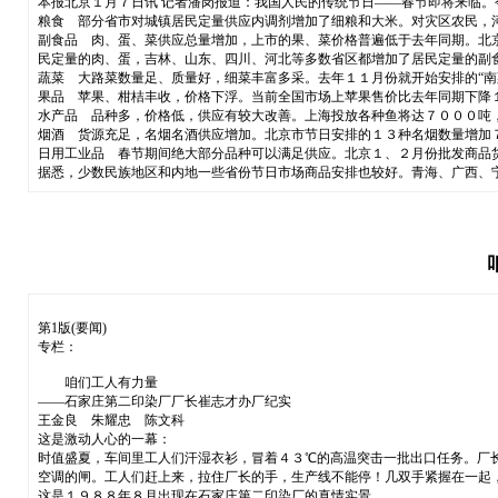
本报北京１月７日讯 记者潘岗报道：我国人民的传统节日——春节即将来临
粮食 部分省市对城镇居民定量供应内调剂增加了细粮和大米。对灾区农民，
副食品 肉、蛋、菜供应总量增加，上市的果、菜价格普遍低于去年同期。北
民定量的肉、蛋，吉林、山东、四川、河北等多数省区都增加了居民定量的副
蔬菜 大路菜数量足、质量好，细菜丰富多采。去年１１月份就开始安排的“
果品 苹果、柑桔丰收，价格下浮。当前全国市场上苹果售价比去年同期下降
水产品 品种多，价格低，供应有较大改善。上海投放各种鱼将达７０００吨
烟酒 货源充足，名烟名酒供应增加。北京市节日安排的１３种名烟数量增加
日用工业品 春节期间绝大部分品种可以满足供应。北京１、２月份批发商品
据悉，少数民族地区和内地一些省份节日市场商品安排也较好。青海、广西、
第1版(要闻)
专栏：
咱们工人有力量
——石家庄第二印染厂厂长崔志才办厂纪实
王金良 朱耀忠 陈文科
这是激动人心的一幕：
时值盛夏，车间里工人们汗湿衣衫，冒着４３℃的高温突击一批出口任务。厂长
空调的闸。工人们赶上来，拉住厂长的手，生产线不能停！几双手紧握在一起
这是１９８８年８月出现在石家庄第二印染厂的真情实景。