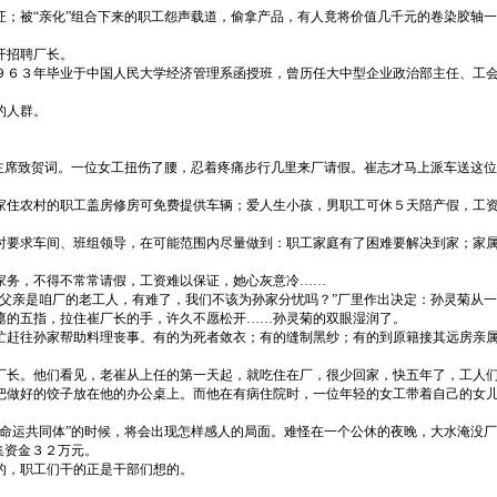
证；被“亲化”组合下来的职工怨声载道，偷拿产品，有人竟将价值几千元的卷染胶轴
开招聘厂长。
９６３年毕业于中国人民大学经济管理系函授班，曾历任大中型企业政治部主任、工会
的人群。
主席致贺词。一位女工扭伤了腰，忍着疼痛步行几里来厂请假。崔志才马上派车送这位
家住农村的职工盖房修房可免费提供车辆；爱人生小孩，男职工可休５天陪产假，工
时要求车间、班组领导，在可能范围内尽量做到：职工家庭有了困难要解决到家；家
家务，不得不常常请假，工资难以保证，她心灰意冷……
她父亲是咱厂的老工人，有难了，我们不该为孙家分忧吗？”厂里作出决定：孙灵菊从
瘪的五指，拉住崔厂长的手，许久不愿松开……孙灵菊的双眼湿润了。
忙赶往孙家帮助料理丧事。有的为死者敛衣；有的缝制黑纱；有的到原籍接其远房亲属
厂长。他们看见，老崔从上任的第一天起，就吃住在厂，很少回家，快五年了，工人
做好的饺子放在他的办公桌上。而他在有病住院时，一位年轻的女工带着自己的女儿“
“命运共同体”的时候，将会出现怎样感人的局面。难怪在一个公休的夜晚，大水淹没
集资金３２万元。
的，职工们干的正是干部们想的。