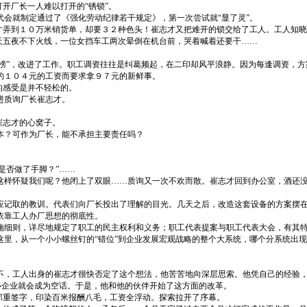
开厂长一人难以打开的“锈锁”。
会就制定通过了《强化劳动纪律若干规定》，第一次尝试就“显了灵”。
才弄到１０万米销货单，却要３２种色头！崔志才又把难开的锁交给了工人。工人知晓
天五夜不下火线，一位女挡车工两次晕倒在机台前，哭着喊着还要干……
皇榜”，改进了工作。职工调资往往是纠葛频起，在二印却风平浪静。因为每逢调资，
的１０４元的工资而要求拿９７元的新鲜事。
的感受是并不轻松的。
进质询厂长崔志才。
崔志才的心窝子。
本？可作为厂长，能不承担主要责任吗？
是否做了手脚？”……
这样怀疑我们呢？他闭上了双眼……质询又一次不欢而散。崔志才回到办公室，酒还
应记取的教训。代表们向厂长投出了理解的目光。几天之后，改造这套设备的方案摆
依靠工人办厂思想的彻底性。
施细则，详尽地规定了职工的民主权利和义务；职工代表提案与职工代表大会，有其
里，从一个小小螺丝钉的“错位”到企业发展宏观战略的整个大系统，哪个分系统出现“
不，工人出身的崔志才很快否定了这个想法，他苦苦地向深层思索。他凭自己的经验，
人办企业就会成为空话。于是，他和他的伙伴开始了这方面的改革。
郑重签字，印染百米报酬八毛，工资全浮动。探索拉开了序幕。