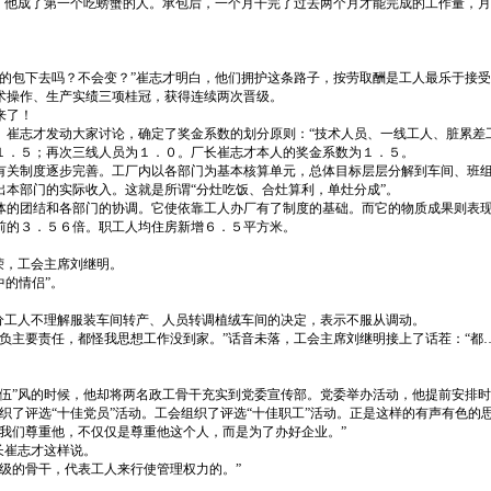
，他成了第一个吃螃蟹的人。承包后，一个月干完了过去两个月才能完成的工作量，月
的包下去吗？不会变？”崔志才明白，他们拥护这条路子，按劳取酬是工人最乐于接
术操作、生产实绩三项桂冠，获得连续两次晋级。
来了！
崔志才发动大家讨论，确定了奖金系数的划分原则：“技术人员、一线工人、脏累差工
１．５；再次三线人员为１．０。厂长崔志才本人的奖金系数为１．５。
有关制度逐步完善。工厂内以各部门为基本核算单元，总体目标层层分解到车间、班
本部门的实际收入。这就是所谓“分灶吃饭、合灶算利，单灶分成”。
体的团结和各部门的协调。它使依靠工人办厂有了制度的基础。而它的物质成果则表
前的３．５６倍。职工人均住房新增６．５平方米。
荣，工会主席刘继明。
中的情侣”。
。
分工人不理解服装车间转产、人员转调植绒车间的决定，表示不服从调动。
负主要责任，都怪我思想工作没到家。”话音未落，工会主席刘继明接上了话茬：“都
伍”风的时候，他却将两名政工骨干充实到党委宣传部。党委举办活动，他提前安排时
织了评选“十佳党员”活动。工会组织了评选“十佳职工”活动。正是这样的有声有色的
我们尊重他，不仅仅是尊重他这个人，而是为了办好企业。”
长崔志才这样说。
级的骨干，代表工人来行使管理权力的。”