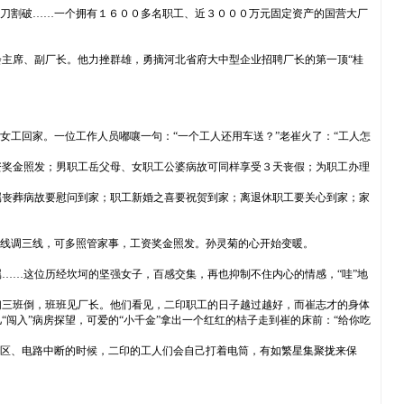
一刀割破……一个拥有１６００多名职工、近３０００万元固定资产的国营大厂
主席、副厂长。他力挫群雄，勇摘河北省府大中型企业招聘厂长的第一顶“桂
女工回家。一位工作人员嘟嚷一句：“一个工人还用车送？”老崔火了：“工人怎
资奖金照发；男职工岳父母、女职工公婆病故可同样享受３天丧假；为职工办理
属丧葬病故要慰问到家；职工新婚之喜要祝贺到家；离退休职工要关心到家；家
一线调三线，可多照管家事，工资奖金照发。孙灵菊的心开始变暖。
……这位历经坎坷的坚强女子，百感交集，再也抑制不住内心的情感，“哇”地
们三班倒，班班见厂长。他们看见，二印职工的日子越过越好，而崔志才的身体
闯入”病房探望，可爱的“小千金”拿出一个红红的桔子走到崔的床前：“给你吃
厂区、电路中断的时候，二印的工人们会自己打着电筒，有如繁星集聚拢来保