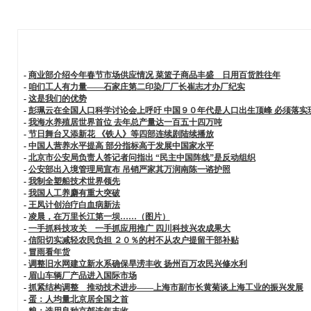
-
商业部介绍今年春节市场供应情况 菜篮子商品丰盛 日用百货胜往年
-
咱们工人有力量——石家庄第二印染厂厂长崔志才办厂纪实
-
这是我们的优势
-
彭珮云在全国人口科学讨论会上呼吁 中国９０年代是人口出生顶峰 必须落实
-
我海水养殖居世界首位 去年总产量达一百五十四万吨
-
节日舞台又添新花 《铁人》等四部连续剧陆续播放
-
中国人营养水平提高 部分指标高于发展中国家水平
-
北京市公安局负责人答记者问指出 “民主中国阵线”是反动组织
-
公安部出入境管理局宣布 吊销严家其万润南陈一谘护照
-
我制全塑船技术世界领先
-
我国人工养麝有重大突破
-
王凤计创治疗白血病新法
-
凌晨，在万里长江第一坝……（图片）
-
一手抓科技攻关 一手抓应用推广 四川科技兴农成果大
-
信阳切实减轻农民负担 ２０％的村不从农户提留干部补贴
-
冒雨看年货
-
调整旧水网建立新水系确保旱涝丰收 扬州百万农民兴修水利
-
眉山车辆厂产品进入国际市场
-
抓紧结构调整 推动技术进步——上海市副市长黄菊谈上海工业的振兴发展
-
蛋：人均量北京居全国之首
-
粮：选用良种京郊连年丰收