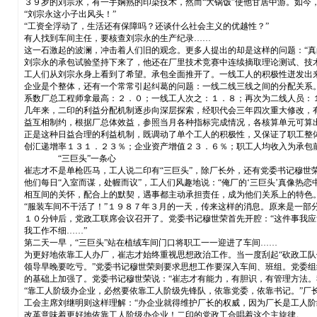
３９岁的刘宗永，有一手娴熟的印染技术，然而“大锅饭”使他甘居中游。如今
“刘宗永这小子出风头！”
“工资全浮动了，生活还有保障吗？还谈什么社会主义的优越性？”
有人找到车间主任，要核查刘宗永的生产纪录……
这一石激起的波澜，冲击着人们旧的观念。更多人提出的却是这样的问题：“真
刘宗永的承包试验坚持下来了，他还在厂里技术竞赛中连续摘取理论测试、技
工人们从刘宗永身上看到了希望。承包全面推开了。一线工人的积极性迸发出
企业是个整体，还有一个常常引起纠葛的问题：一线二线三线之间的分配关系。
系数厂总工程师拿最高：２．０；一线工人次之：１．８；再次为二线人员：
几年来，二印的利益分配机制逐步向深层探索，经职代会三年四次重大修改，
益互相制约，根据厂总体效益，参照当月各种指标完成情况，各核算单元可算出
正是这种日益合理的利益机制，既调动了单个工人的积极性，又保证了职工整
创汇递增率１３１．２３％；企业资产增值２３．６％；职工人均收入为承包
“三巨头”一条心
崔志才不是单枪匹马，工人说二印有“三巨头”，除厂长外，还有党委书记穆世
他们每日“入室而谋，处幄而议”，工人们风趣地说：“俺厂的‘三巨头’真像热恋
相互间的关怀，配合上的默契，遇事都主动承担责任，成为他们关系上的特色
“服装车间不干活了！”１９８７年３月的一天，传来这样的消息。原来是一部
１０分钟后，党政工联席会议召开了。党委书记穆世荣首先开腔：“这件事我应
我工作不细……”
第二天一早，“三巨头”站在植绒车间门口将职工一一迎进了车间……
为更好地依靠工人办厂，崔志才始终重视思想政治工作。当一度刮起“砍政工队
领导早晚要吃亏。”党委书记穆世荣则要求思想工作要深入车间、班组。党委组
的基础上加强了。党委书记穆世荣说：“崔志才有能力，有胆识，有管理方法。
“靠工人阶级办企业，必然要依靠工人阶级先锋队，依靠党委，依靠书记。”厂
工会主席刘继明则这样理解：“办企业就得维护厂长的权威，因为厂长是工人阶
改革意味着更好地依靠工人阶级办企业！二印的党政工合唱着这个主旋律。