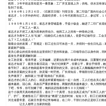
然而，３年半前这里却是另一番景象：工厂开支直线上升；供电、供水没有保
坠到了谷底。
１９８４年１２月２６日，《石家庄日报》刊登文告，第二印染厂面向社会公
崔志才，５０开外的年纪，高级经济师，５０年代初期当过工人，参过军，１
冠”。
１９８５年１月１６日，崔志才身背铺盖卷，手提小饭盒，融进了二印厂欢迎
厂长工人一家人
崔志才从不把工人视为简单的劳动力。他和工人之间有一种骨肉之情。
崔志才为青年工人当“红娘”，结婚仪式上他当主婚人，党委书记做司仪，工会
么了？工人也是人！”
随着企业的发展，厂里规定：职工过生日可休息一天，并得到一份生日礼品；
家庭财产保险……
党关心群众的优良传统在这里得到了坚持和发扬。二印领导自己以身作则，同
庭发生矛盾要调解到家……
女工孙灵菊，母亲早逝，父亲偏瘫，还要拉扯两个未成年的妹妹。沉重繁忙的
崔志才知道了，眼里含着泪花说：“执行纪律要严，但要公平，要合乎情理，
春节到了，崔志才抱病提着年货来看望孙的父亲。这位老工人颤巍巍的伸开干
后来孙灵菊的父亲去世，孙灵菊一时茫然。厂长得知后，带领部分职工急急忙
失声痛哭了，她和家人“扑通”跪倒在厂长跟前。
崔志才的心和工人的心，就是这样紧紧地贴在一起！自然，工人们也在关心着
越来越差。冠心病、高血压严重折磨着他，两鬓的黑发越来越少。有人悄悄地把
了吧，爷爷，你可别瘫了呀，俺妈说还指着你挣５００元钱呢！”
这个小孩用天真幼稚的语言，道出了一个真理，当企业真正成为厂长和工人的
厂、护厂。更难怪在工厂遇到资金“燃眉”之急的时候，短短３天，职工们就筹
河北省委常委、石家庄市委书记李海峰说，在二印，干部们办的正是职工们盼
让主人都带上当家的钥匙