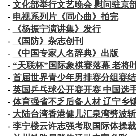
-
文化部举行文艺晚会 慰问驻京
-
电视系列片《同心曲》拍完
-
《杨振宁演讲集》发行
-
《国防》杂志创刊
-
《中国专家人名辞典》出版
-
“天联杯”国际象棋赛落幕 老将
-
首届世界青少年男排赛分组赛结
-
英国乒乓球公开赛开赛 中国选
-
体育强省不乏后备人材 辽宁乡
-
大陆台湾香港健儿汇泉湾劈波斩
-
李宁楼云许志强考取国际体操裁