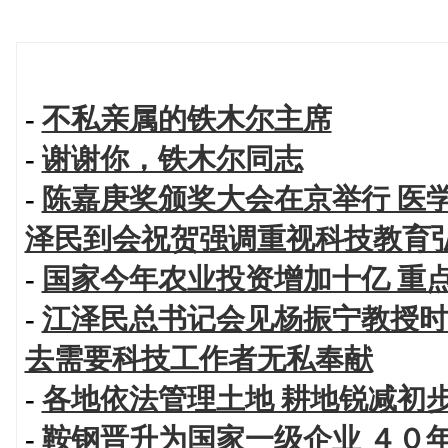
-
不私亲属的铁木尔主席
-
谢谢你，铁木尔同志
-
陈嘉庚奖颁奖大会在京举行 医
泽民到会祝贺强调重视科技教育
-
国家今年农业投资增加十亿 重
-
江泽民总书记会见杨振宁教授时
去需要科技工作者无私奉献
-
各地依法管理土地 耕地锐减初
-
鞍钢晋升为国家一级企业 ４０