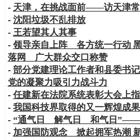
-
天津，在挑战面前——访天津常
-
沈阳垃圾不乱排放
-
王若望其人其事
-
领导亲自上阵 各方统一行动 
落网 广大群众交口称赞
-
部分党建理论工作者和县委书记
党的凝聚力吸引力战斗力
-
任建新在法院系统表彰大会上指
-
我国科技界取得的又一辉煌成果
-
“通气日 解气日 和气日”—
-
加强国防观念 掀起拥军热潮 