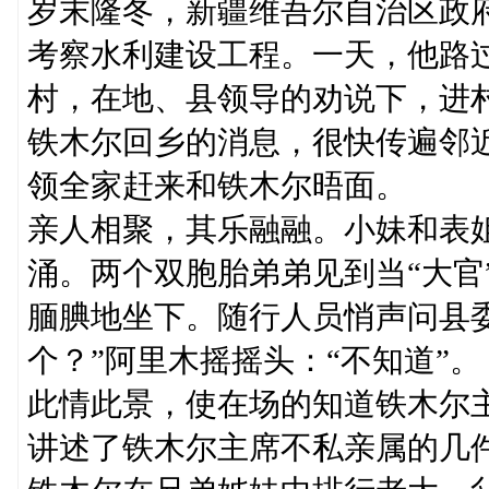
岁末隆冬，新疆维吾尔自治区政
考察水利建设工程。一天，他路
村，在地、县领导的劝说下，进
铁木尔回乡的消息，很快传遍邻
领全家赶来和铁木尔晤面。
亲人相聚，其乐融融。小妹和表
涌。两个双胞胎弟弟见到当“大官
腼腆地坐下。随行人员悄声问县
个？”阿里木摇摇头：“不知道”。
此情此景，使在场的知道铁木尔
讲述了铁木尔主席不私亲属的几