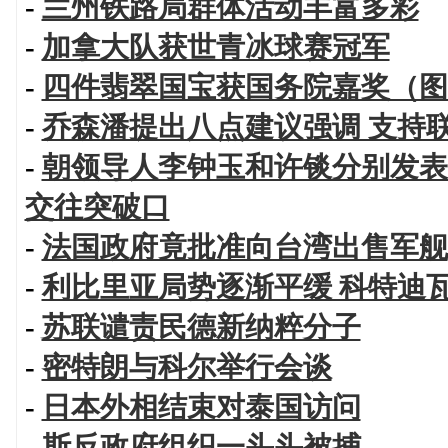
-
兰州铁路局群体活动丰富多彩
-
加拿大队获世青冰球赛冠军
-
四件翡翠国宝获国务院嘉奖（图
-
乔森潘提出八点建议强调 支持
-
朝领导人李钟玉和许锬分别发表
交往突破口
-
法国政府竟批准向台湾出售军舰
-
利比里亚局势逐渐平缓 科特迪
-
苏联谴责民德新纳粹分子
-
密特朗与科尔举行会谈
-
日本外相结束对泰国访问
-
斯反政府组织一头头被捕