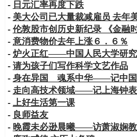
-
日元汇率再度下跌
-
美大公司已大量裁减雇员 去年
-
伦敦股市创历史新纪录 《金融
-
意消费物价去年上涨６．６％
-
炉火正红——中国人民大学研究
-
请为孩子们写作科学文艺作品
-
身在异国 魂系中华——记中国
-
走向高技术领域——记上海钟表
-
上好生活第一课
-
良师益友
-
晚霞未必逊晨曦——访萧淑娴教