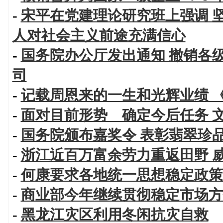
-
宋平在党建理论研究班上强调 
人对社会主义前途充满信心
-
国务院办公厅发出通知 撤销各
司
-
记载周恩来的一生和光辉业绩 
-
面对目前形势 确定今后任务 
-
国务院颁布嘉奖令 表彰翡翠珍
-
浙江近百万富余劳力重返田野 
-
何康要求各地统一思想稳定政策
-
商业部今年继续贯彻稳定市场方
-
黑龙江灾区利用冬闲抗灾自救