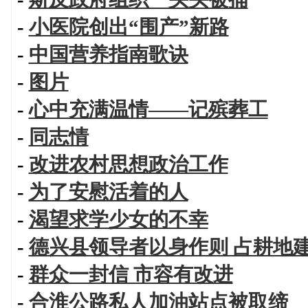
-
小医院创出“围产”新路
-
中国营养指南歌诀
-
图片
-
心中充满温情——记殡葬工
-
同志情
-
改进农村思想政治工作
-
为了安慰活着的人
-
渴望求学少女的不幸
-
德兴县领导者以身作则 占耕地
-
群众一封信 市容有改进
-
合淮公路私人加油站点被取缔