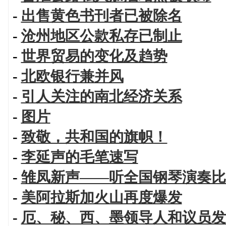
-
出售黄色书刊者已被除名
-
沧州地区公款私存已制止
-
世界贸易的变化及趋势
-
北欧银行兼并风
-
引人关注的南北经济关系
-
图片
-
致敬，共和国的旗帜！
-
李延声的毛笔速写
-
雏凤新声——听全国钢琴演奏比
-
美阿拉斯加火山再度爆发
-
厄、秘、西、墨领导人和议员发