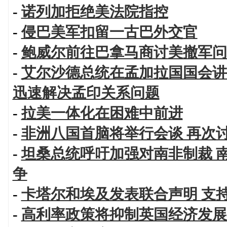
-
诺列加拒绝美法院指控
-
侵巴美军扣留一古巴外交官
-
鲍威尔前往巴拿马商讨美撤军问
-
艾尔沙德总统在孟加拉国国会讲
迅速解决孟印关系问题
-
拉美一体化在困难中前进
-
非洲八国首脑将举行会谈 再次
-
坦桑总统呼吁加强对南非制裁 
争
-
卡塔尔和埃及发表联合声明 支
-
高利率政策将抑制英国经济发展