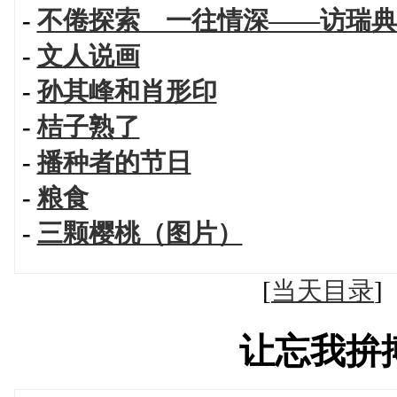
-
不倦探索 一往情深——访瑞典
-
文人说画
-
孙其峰和肖形印
-
桔子熟了
-
播种者的节日
-
粮食
-
三颗樱桃（图片）
[
当天目录
让忘我拚