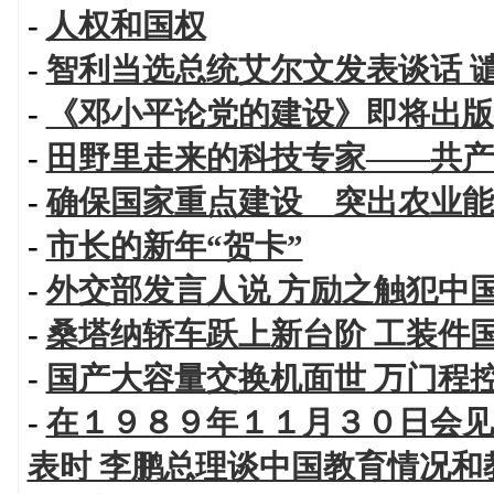
-
人权和国权
-
智利当选总统艾尔文发表谈话 
-
《邓小平论党的建设》即将出版
-
田野里走来的科技专家——共产
-
确保国家重点建设 突出农业能
-
市长的新年“贺卡”
-
外交部发言人说 方励之触犯中
-
桑塔纳轿车跃上新台阶 工装件
-
国产大容量交换机面世 万门程
-
在１９８９年１１月３０日会见
表时 李鹏总理谈中国教育情况和