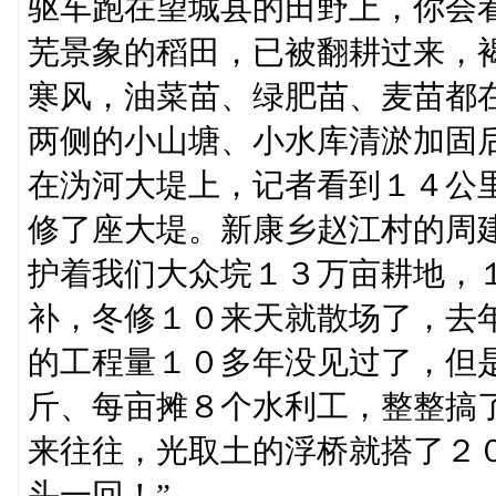
驱车跑在望城县的田野上，你会
芜景象的稻田，已被翻耕过来，
寒风，油菜苗、绿肥苗、麦苗都
两侧的小山塘、小水库清淤加固
在沩河大堤上，记者看到１４公
修了座大堤。新康乡赵江村的周
护着我们大众垸１３万亩耕地，
补，冬修１０来天就散场了，去
的工程量１０多年没见过了，但
斤、每亩摊８个水利工，整整搞
来往往，光取土的浮桥就搭了２
头一回！”