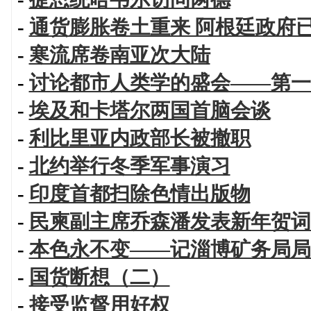
-
通货膨胀卷土重来 阿根廷政府
-
寒流席卷南亚次大陆
-
讨论都市人类学的盛会——第一
-
埃及和卡塔尔两国首脑会谈
-
利比里亚内政部长被撤职
-
北约举行冬季军事演习
-
印度首都扫除色情出版物
-
民柬副主席乔森潘发表新年贺词
-
本色永不变——记淄博矿务局局
-
国货断想（二）
-
接受监督用好权