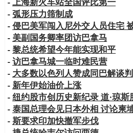
-
上海新火车站全国评比第一
-
弧形压力筛制成
-
侵巴美军闯入尼外交人员住宅 
-
美副国务卿率团访巴拿马
-
黎总统希望今年能实现和平
-
访巴拿马城一临时难民营
-
大多数以色列人赞成同巴解谈判
-
新年伊始油价上涨
-
纽约股市创历史新纪录 道·琼
-
泰国总理会见日本外相 讨论柬
-
斯要求印加快撤军步伐
-
捷总统哈韦尔访问两德