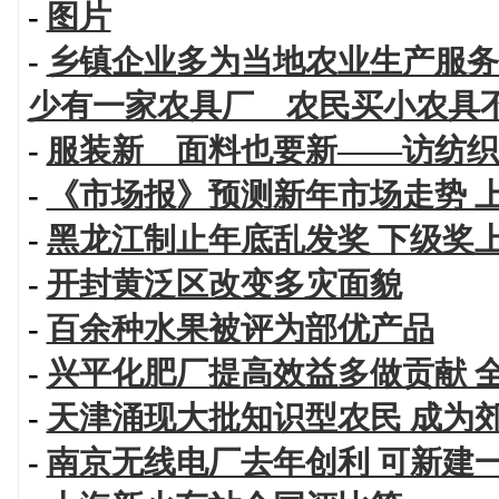
-
图片
-
乡镇企业多为当地农业生产服务
少有一家农具厂 农民买小农具
-
服装新 面料也要新——访纺织
-
《市场报》预测新年市场走势 
-
黑龙江制止年底乱发奖 下级奖
-
开封黄泛区改变多灾面貌
-
百余种水果被评为部优产品
-
兴平化肥厂提高效益多做贡献 
-
天津涌现大批知识型农民 成为
-
南京无线电厂去年创利 可新建