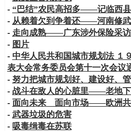
-
“巴结”农民高招多——记临西
-
从赖着欠到争着还——河南修武
-
走向成熟——广东涉外保险采访
-
图片
-
中华人民共和国城市规划法 １
表大会常务委员会第十一次会议
-
努力把城市规划好、建设好、管
-
战斗在敌人的心脏里——老地下
-
面向未来 面向市场——欧洲共
-
武器垃圾的危害
-
吸毒缉毒在苏联