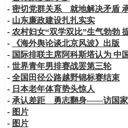
-
密切党群关系 就地解决矛盾 
-
山东廉政建设扎扎实实
-
农村妇女“双学双比”生气勃勃
-
《海外舆论谈北京风波》出版
-
国际排联主席阿科斯塔认为 中
-
世界青年男排赛战罢第三轮
-
全国田径公路越野锦标赛结束
-
日本老年体育势头惊人
-
承认差距 勇志翻身——访国家
-
图片
-
图片