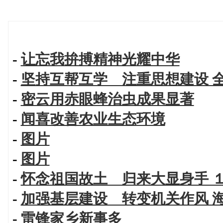
-
让忘我拚搏精神光耀中华
-
坚持互帮互学 注重思想建设 
-
密云用赤眼蜂治虫成果显著
-
闻喜改善农业生态环境
-
图片
-
图片
-
怀念祖国故土 归来大显身手 
-
加强基层建设 转变机关作风 
-
雷锋家乡新事多